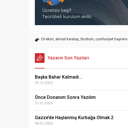
29 ekim
,
ahmet karataş
,
Bodrum
,
cumhuriyet bayramı
Yazarın Son Yazıları
Başka Bahar Kalmadı…
05.12.2025
Önce Donanım Sonra Yazılım
31.01.2026
Gazze’de Haşlanmış Kurbağa Olmak 2
04.01.2026