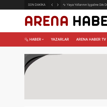
SON DAKİKA
Yaya Yollarının İşgaline Sıkı 
HABER
YAZARLAR
ARENA HABER TV