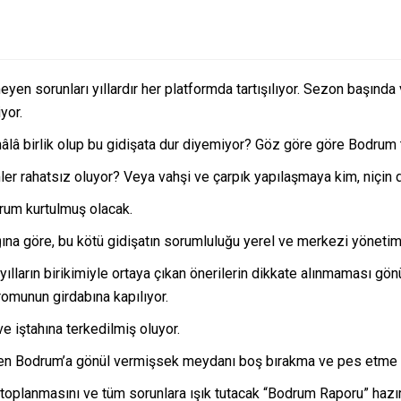
n sorunları yıllardır her platformda tartışılıyor. Sezon başında ve
yor.
hâlâ birlik olup bu gidişata dur diyemiyor? Göz göre göre Bodrum
r rahatsız oluyor? Veya vahşi ve çarpık yapılaşmaya kim, niçin 
rum kurtulmuş olacak.
ğına göre, bu kötü gidişatın sorumluluğu yerel ve merkezi yöneti
 yılların birikimiyle ortaya çıkan önerilerin dikkate alınmaması gön
romunun girdabına kapılıyor.
e iştahına terkedilmiş oluyor.
en Bodrum’a gönül vermişsek meydanı boş bırakma ve pes etme
da toplanmasını ve tüm sorunlara ışık tutacak “Bodrum Raporu” haz