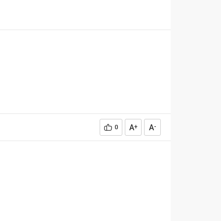
A
A
0
+
-