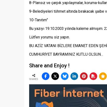
8-Plansız ve çarpık yapılaşmalar, koruma-kulla
9-Belediyeleri töhmet altında bırakacak şaibe ve
10-Tanıtım”
Bu yazıyı 19.10.2003 yılında kaleme almışım. 
Lütfen yorumu siz yapın.
BU AZİZ VATANI BİZLERE EMANET EDEN ŞEH
CUMHURİYET BAYRAMINIZ KUTLU OLSUN…
Share and Enjoy !
SHARES