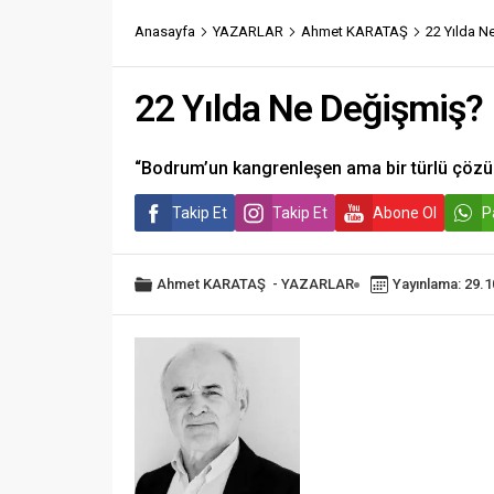
Anasayfa
YAZARLAR
Ahmet KARATAŞ
22 Yılda N
22 Yılda Ne Değişmiş?
“Bodrum’un kangrenleşen ama bir türlü çözülem
Takip Et
Takip Et
Abone Ol
P
Ahmet KARATAŞ
-
YAZARLAR
Yayınlama: 29.