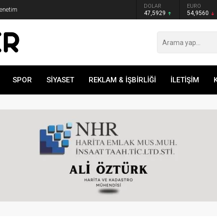
GRAM ALTIN
DOLAR
EURO
Denetim
6.493,17
47,5929
54,9560
SPOR
SİYASET
REKLAM & İŞBİRLİĞİ
İLETİŞİM