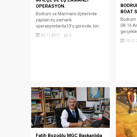
BODRUM
OPERASYON.
BOAT 
Bodrum ve Marmaris ilçelerinde
Bodrum 
yapılan eş zamanlı
08-16 Ar
operasyonlarda10’u görevde, biri
gerçekle
daha önce ordudan ihraç edilmiş
30.11.2017
0
ülkemizi
çeşitli rütbelerde toplam 11 asker
10.12.
Show’a 
gözaltına alındı. FETÖ/PDY’nin Türk
tüm dünya
Silahlı Kuvvetleri yapılanmasına
ifade e
yönelik yürütülen soruşturma
Orhan Di
kapsamında, Bodrum ve Marmaris
organiz
ilçelerinde yapılan eş zamanlı
gerçekle
operasyonlarda11 asker gözaltına
en presti
alındı. Muğla İl Emniyet Müdürlüğü
olan Pari
Terörle Mücadele Şubesi ekipleri,...
Fatih Bozoğlu MGC Başkanlığa