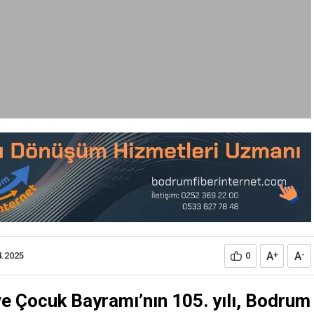
A
A
4.2025
0
+
-
e Çocuk Bayramı’nın 105. yılı, Bodrum