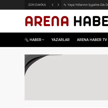
SON DAKİKA
Yaya Yollarının İşgaline Sıkı 
HABER
YAZARLAR
ARENA HABER TV