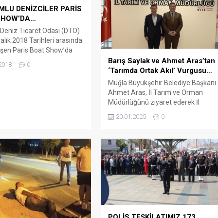
LU DENİZCİLER PARİS
SHOW’DA…
Deniz Ticaret Odası (DTO)
alık 2018 Tarihleri arasında
şen Paris Boat Show’da
 temsil ediyor. Paris Boat
Barış Saylak ve Ahmet Aras’tan
2018
0
başta Avrupa olmak üzere
‘Tarımda Ortak Akıl’ Vurgusu…
nın ciddi ilgi gösterdiğini
Muğla Büyükşehir Belediye Başkanı
den Bodrum DTO Başkanı
Ahmet Aras, İl Tarım ve Orman
nç, “Türkiye ayağının
Müdürlüğünü ziyaret ederek İl
asyonunu başarıyla
Müdürü Barış Saylak ile tarım,
20.01.2025
0
ştiren odamız, Avrupa’nın
hayvancılık ve turizm entegrasyonu
jli organizasyonlarından biri
üzerine verimli bir görüşme
s Boat...
gerçekleştirdi ARENA HABER –
Ziyaret kapsamında, Muğla’nın
sahip olduğu tarımsal potansiyelin
değerlendirilmesi ve bu potansiyelin
turizm sektörü ile entegre edilerek
bölge ekonomisine daha...
POLİS TEŞKİLATIMIZ 173