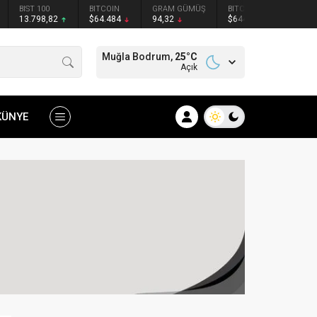
BIST 100
BITCOIN
GRAM GÜMÜŞ
BITCOIN
ETHER
13.798,82
$64.484
94,32
$64451
$1907
Muğla Bodrum,
25
°C
Açık
KÜNYE