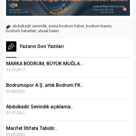
abdulkadir sevindik
,
arena bodrum haber
,
bodrum basını
,
bodrum haberleri
,
ulusal basın
Yazarın Son Yazıları
MARKA BODRUM, BÜYÜK MUĞLA…
14.10.2017
Bodrumspor A.Ş. artık Bodrum FK..
20.08.2023
Abdulkadir Sevindik açıklama..
01.07.2021
Marifet İltifata Tabidir…
01.06.2025