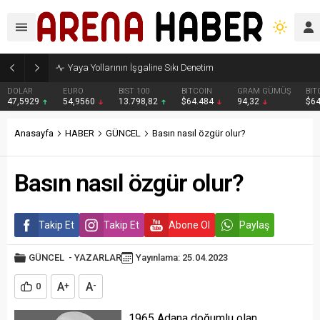
Yaya Yollarının İşgaline Sıkı Denetim
DOLAR
EURO
BIST 100
BITCOIN
GRAM GÜMÜŞ
BIT
47,5929
54,9560
13.798,82
$64.484
94,32
$6
Anasayfa
HABER
GÜNCEL
Basın nasıl özgür olur?
Basın nasıl özgür olur?
Takip Et
Takip Et
Abone Ol
Paylaş
GÜNCEL
-
YAZARLAR
Yayınlama: 25.04.2023
A
A
0
+
-
1965 Adana doğumlu olan