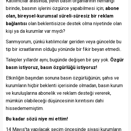
Katılımcılar arasında; yerel basın organlarının herhangi
birinde, basının işlerini özgürce yapabilmesi için;
abone
olan, bireysel-kurumsal süreli-süresiz bir reklam
bağlantısı
olan beklentisizce destek olma niyetinde olan
kişi ya da kurumlar var mıydı?
Sanmıyorum, çünkü katılımcılar geriden veya güncelde bu
tip bir icraatlarının olduğu yönünde bir fikir beyan etmedi..
Talepler yıllardır aynı, bugünde değişen bir şey yok.
Özgür
basın istiyoruz, basın özgürlüğü istiyoruz!
Etkinliğin başından sonuna basın özgürlüğünün; şahıs ve
kurumların hiçbir beklenti içerisinde olmadan, basın kurum
ve kuruluşlarına abonelik ve reklam desteği vererek,
mümkün olabileceği düşüncesinin kırıntısını dahi
hissedememiştim.
Bu kadar sözü niye mi ettim!
14 Mayıs’ta yapılacak seçim öncesinde siyasi kurumların