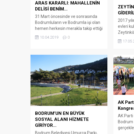
ARAS KARARLI: MAHALLENİN
ZEYTİN
DELİSİ BENİM…
GİDERİ
31 Mart öncesinde ve sonrasında
2017 yıl
Bodrumluların ve Bodrumla işi olan
evleri k
hemen herkesin merakla takip ettiği
Zeytinkö
Bodrum Belediye Başkanı Ahmet
10.04.2019
0
Parti Muğ
Aras, dün akşam Bodrum Basını ile
17.05.
Demir, Y
bir araya geldi. Gerek CHP’den
Parti İl
Bodrum Belediye Başkanlığına aday
girişiml
oluşu, gerek yürüttüğü
yeniden 
kampanyadaki söylemleri, gerekse
liralık ö
de seçim sonrasında ortaya
Milletve
koyduğu performans ile doğrusu
Demir,...
hepimizi şaşırtıyor...
AK Part
Kongres
BODRUM’UN EN BÜYÜK
AK Parti
SOSYAL ALANI HİZMETE
Bodrum 
GİRİYOR…
gerçekle
Bodrum Belediyesi Umurça Parkı,
Arena B