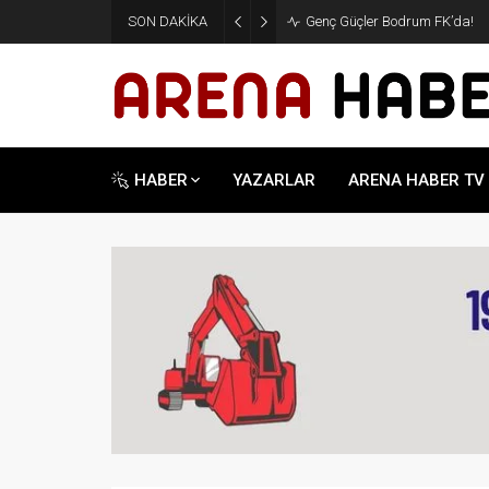
SON DAKİKA
Genç Güçler Bodrum FK’da!
HABER
YAZARLAR
ARENA HABER TV