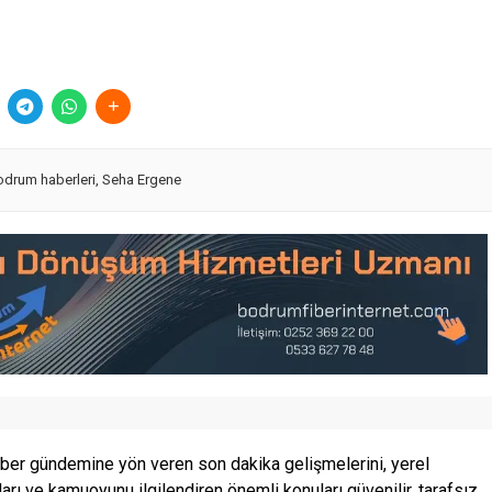
odrum haberleri
,
Seha Ergene
ber gündemine yön veren son dakika gelişmelerini, yerel
ları ve kamuoyunu ilgilendiren önemli konuları güvenilir, tarafsız