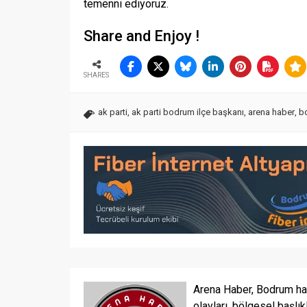
temenni ediyoruz.
Share and Enjoy !
SHARES
ak parti
,
ak parti bodrum ilçe başkanı
,
arena haber
,
b
Arena Haber, Bodrum ha
olayları, bölgesel başlık