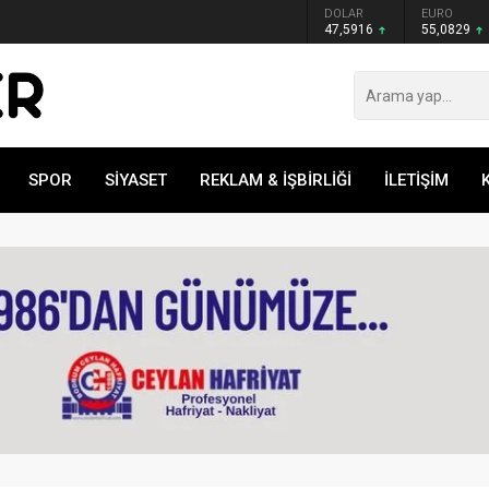
GRAM ALTIN
DOLAR
EURO
6.521,34
47,5916
55,0829
SPOR
SİYASET
REKLAM & İŞBİRLİĞİ
İLETİŞİM