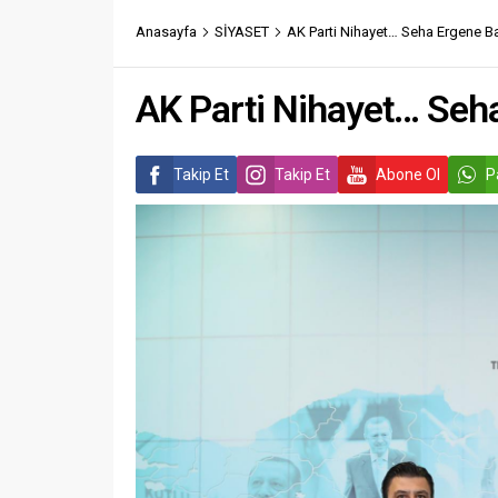
Anasayfa
SİYASET
AK Parti Nihayet… Seha Ergene B
AK Parti Nihayet… Seh
Takip Et
Takip Et
Abone Ol
P