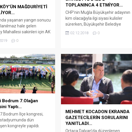
TOPLANINCA 4 ETMİYOR…
KÖY’ÜN MAĞDURİYETİ
CHP’nin Muğla Büyükşehir adayının
LİYOR…
kim olacağıyla ilgi siyasi kulisler
ında yaşanan yangın sonucu
sürerken, Büyükşehir Belediye
ullanılmaz hale gelen
Başkan aday adayları Mehmet
y Mahallesi sakinleri için AK
02.12.2018
0
Kocadon, Nurettin Demir ve Oral
la Milletvekilleri M. Yavuz
2019
0
Karakaya’nın Bodrum’da bir araya
elda Erol Gökcan ve AK
gelmesiyle verilen fotoğraf, kafaları
 Başkanı Kadem Mete’nin
biraz daha karıştırdı. Muğla
eriyle AFAD Başkanlığınca
Büyükşehir Belediye Başkanlığına
imar için 1 milyon 414 bin
adaylıklarını açıklayan Mehmet
denek ayrıldı. AK Parti Muğla
Kocadon, Prof. Dr. Nurettin Demir ve
killeri Mehmet Yavuz
Oral Karakaya’nın, Gemibaşı
Restaurant’ta bir...
i Bodrum 7.Olağan
ini Yaptı…
MEHMET KOCADON EKRANDA
 7.Bodrum İlçe kongresi,
GAZETECİLERİN SORULARINI
stadyumunda dün
YANITLADI…
şen kongreyle yapıldı.
Ortaca Dalyan’da düzenlenen
odrum Haber – Mevcut