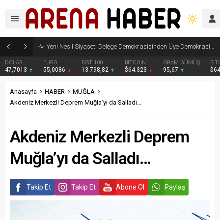
Yeni Nesil Siyaset: Delege Demokrasisinden Üye Demokrasisine
DOLAR
EURO
BIST 100
BITCOIN
GRAM GÜMÜŞ
BIT
47,7013
55,0086
13.798,82
$64.323
95,67
$6
Anasayfa
HABER
MUĞLA
Akdeniz Merkezli Deprem Muğla’yı da Salladı…
Akdeniz Merkezli Deprem
Muğla’yı da Salladı…
Takip Et
Takip Et
Abone Ol
Paylaş