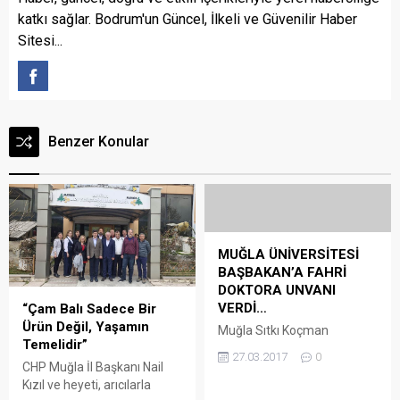
katkı sağlar. Bodrum'un Güncel, İlkeli ve Güvenilir Haber
Sitesi...
Benzer Konular
MUĞLA ÜNİVERSİTESİ
BAŞBAKAN’A FAHRİ
DOKTORA UNVANI
VERDİ…
“Çam Balı Sadece Bir
Ürün Değil, Yaşamın
Muğla Sıtkı Koçman
Temelidir”
Üniversitesi (MSKÜ)
27.03.2017
0
Senatosu’nun aldığı kararla
CHP Muğla İl Başkanı Nail
Başbakan Binali Yıldırım’a
Kızıl ve heyeti, arıcılarla