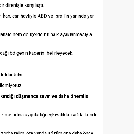
r direnişle karşılaştı.
İran, can havliyle ABD ve İsrail’in yanında yer
müdahale hem de içerde bir halk ayaklanmasıyla
cağı bölgenin kaderini belirleyecek.
doldurdular.
ilemiyoruz.
akındığı düşmanca tavır ve daha önemlisi
tme adına uyguladığı eşkiyalıkla İran’da kendi
bir zorba rejim, öte yanda sözüm ona daha önce