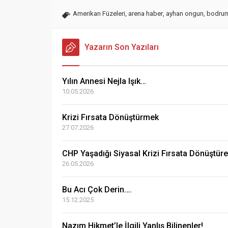
Amerikan Füzeleri
,
arena haber
,
ayhan ongun
,
bodrum
Yazarın Son Yazıları
Yılın Annesi Nejla Işık…
10.05.2026
Krizi Fırsata Dönüştürmek
27.07.2026
CHP Yaşadığı Siyasal Krizi Fırsata Dönüştüreb
26.05.2026
Bu Acı Çok Derin….
15.12.2025
Nazım Hikmet’le İlgili Yanlış Bilinenler!