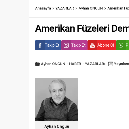
Anasayfa
YAZARLAR
Ayhan ONGUN
Amerikan Füz
Amerikan Füzeleri Dem
Takip Et
Takip Et
Abone Ol
P
Ayhan ONGUN
-
HABER
-
YAZARLAR
Yayınlam
Ayhan Ongun