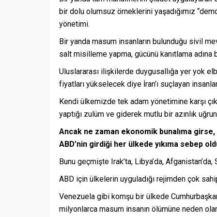
bir dolu olumsuz örneklerini yaşadığımız “demok
yönetimi.
Bir yanda masum insanların bulunduğu sivil mev
salt misilleme yapma, gücünü kanıtlama adına b
Uluslararası ilişkilerde duygusallığa yer yok el
fiyatları yükselecek diye İran’ı suçlayan insan
Kendi ülkemizde tek adam yönetimine karşı çıkark
yaptığı zulüm ve giderek mutlu bir azınlık uğru
Ancak ne zaman ekonomik bunalıma girse, dü
ABD’nin girdiği her ülkede yıkıma sebep o
Bunu geçmişte Irak’ta, Libya’da, Afganistan’da, 
ABD için ülkelerin uyguladığı rejimden çok sahip
Venezuela gibi komşu bir ülkede Cumhurbaşkanını
milyonlarca masum insanın ölümüne neden olan sa