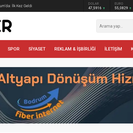
GRAM ALTIN
DOLAR
EURO
m’da: İlk Kez Geldi
6.521,34
47,5916
55,0829
SPOR
SİYASET
REKLAM & İŞBİRLİĞİ
İLETİŞİM