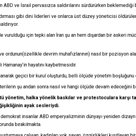
tan ABD ve İsrail pervasızca saldırılarını sürdürürken beklemediği bi
ması gibi dini liderleri ve onlarca üst düzey yöneticisi öldürülen 
ldırıyor.
erde vurulduğu için tepki alan İran şu an hem dışardan bir askeri 
 ordunun(özellikle devrim muhafızlarının) nasıl bir pozisyon ala
Ali Hamanay’in hayatını kaybetmesidir.
anarak geçici bir kurul oluşturdu, belli ölçüde yönetim boşluğunu 
sterilerin şu andan sonra nasıl ve hangi ölçüde devam edeceğini b
ü yönetim, halka yönelik baskılar ve protestoculara karşı t
işikliğinin ayak sesleriydi.
 demokrat insanlar ABD emperyalizminin dünyayı yeniden dizayn e
orunda bırakılmakta.
susturmaya çalışan, kadınları yok sayan, özgürlükleri kısıtlayan 