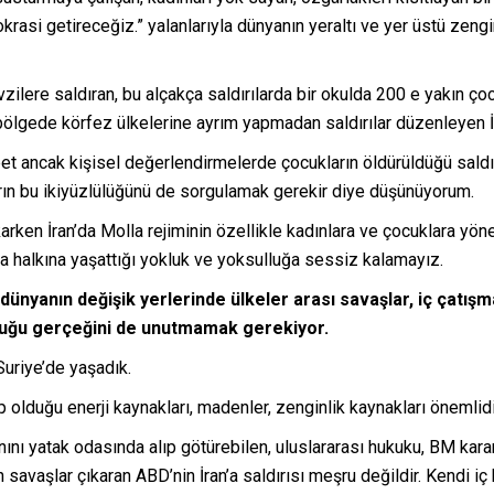
rasi getireceğiz.” yalanlarıyla dünyanın yeraltı ve yer üstü zengi
zilere saldıran, bu alçakça saldırılarda bir okulda 200 e yakın 
ölgede körfez ülkelerine ayrım yapmadan saldırılar düzenleyen İ
bet ancak kişisel değerlendirmelerde çocukların öldürüldüğü saldır
ların bu ikiyüzlülüğünü de sorgulamak gerekir diye düşünüyorum.
en İran’da Molla rejiminin özellikle kadınlara ve çocuklara yöneli
na halkına yaşattığı yokluk ve yoksulluğa sessiz kalamayız.
nyanın değişik yerlerinde ülkeler arası savaşlar, iç çatışm
lduğu gerçeğini de unutmamak gerekiyor.
Suriye’de yaşadık.
 olduğu enerji kaynakları, madenler, zenginlik kaynakları önemlidi
 yatak odasında alıp götürebilen, uluslararası hukuku, BM kararla
vaşlar çıkaran ABD’nin İran’a saldırısı meşru değildir. Kendi iç h