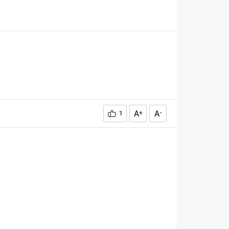
A
A
1
+
-