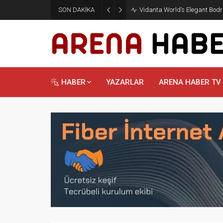
SON DAKİKA
Vidanta World’s Elegant Bodru
HABER
YAZARLAR
ARENA HABER TV