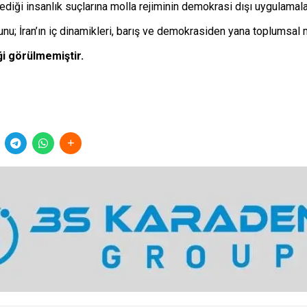
ediği insanlık suçlarına molla rejiminin demokrasi dışı uygulamal
u; İran’ın iç dinamikleri, barış ve demokrasiden yana toplumsal m
ği görülmemiştir.