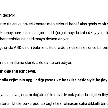
n geçiyor.
r tesisleri ve askeri komuta merkezlerini hedef alan geniş çaplı h
urmay başkanının da içinde olduğu çok sayıda üst düzey yöneticini
askeri tesislerine saldırmaya devam ediyor.
sinde ABD üsleri bulunan ülkelere de saldıran İran, önce bir pani
.
ne misilleme olarak saldırıyı tercih ediyor.
r çalkantı içindeydi.
molla rejiminin uyguladığı yasak ve baskılar nedeniyle başlay
a da savaş ortamı doğaldır ülkemizi de çok yakından ilgilendiriy
eren iktidar bu küresel savaşta taraf olmadan daha dikkatli bir d