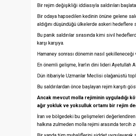
Bir rejim değişikliği iddiasıyla saldırıları başla
Bir odaya hapsedilen kedinin önüne gelene saldır
aldığını düşündüğü ülkelerde askeri hedeflere sa
Bu panik saldırılar sırasında kimi sivil hedefl
karşı karşıya.
Hamaney sonrası dönemin nasıl şekilleneceği ve
En önemli gelişme, İran’ın dini lideri Ayetullah 
Dün itibariyle Uzmanlar Meclisi olağanüstü topl
Bu saldırılardan önce başlayan rejim karşıtı gö
Ancak mevcut molla rejiminin uyguladığı köt
ağır yokluk ve yoksulluk ortamı bir rejim değ
İran ve bölgedeki bu gelişmeleri değerlendiren
halkına zulmeden molla rejimi arasında tercih z
Bir yanda tüm muhaliflerini şiddet uygulayarak 