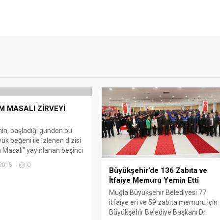
 MASALI ZİRVEYİ
…
nin, başladığı günden bu
ük beğeni ile izlenen dizisi
Masalı” yayınlanan beşinci
le yine zirveye oturdu
2016
0
Büyükşehir’de 136 Zabıta ve
medyada da #BüyükSınav
İtfaiye Memuru Yemin Etti
ile oldukça ses getiren
 Masalı”nın bu bölümü Tüm
Muğla Büyükşehir Belediyesi 77
e yüzde 5.47 reyting ve
itfaiye eri ve 59 zabıta memuru için
.44 izlenme payı ile, AB
Büyükşehir Belediye Başkanı Dr.
Ekonomik Statü’de 6.19