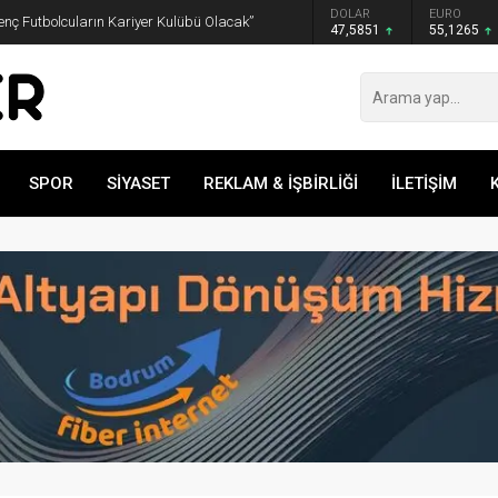
GRAM ALTIN
DOLAR
EURO
nç Futbolcuların Kariyer Kulübü Olacak”
6.552,32
47,5851
55,1265
SPOR
SİYASET
REKLAM & İŞBİRLİĞİ
İLETİŞİM