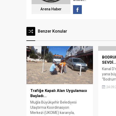
Arena Haber
Benzer Konular
BODRUM
SEVDİ
Kanal D’
yana büy
“Bodrum 
bölümü i
24.09.
Sosyal 
Trafiğe Kapalı Alan Uygulaması
hastagi 
Başladı…
”Bodrum
Muğla Büyükşehir Belediyesi
Kişiler’d
Ulaştırma Koordinasyon
yüzde 16
Merkezi (UKOME) kararıyla,
Sosyo/ 