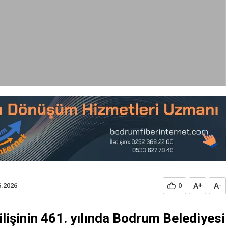
A
A
6.2026
0
+
-
ilişinin 461. yılında Bodrum Belediyesi