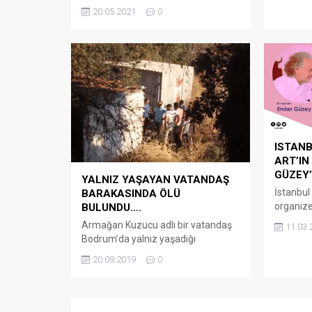
Bodrum’un değişik mahallelerindeki
20.05.2021
0
reyting...
bazı noktalar trafiğe kapatıldı. Ali
Peltek / Turgutreis Gündem Hayata
geçirilen bu uygulama ile özellikle
turizm bölgelerinde araç trafiğine
kapatılan alanlarda misafirlerin
rahat bir şekilde tatil yapması
hedefleniyor. Esnafın ve turistlerin
gayet memnun olduğu uygulama
için, Bodrum’un önceden tespit
edilen noktalarına...
ISTAN
ART’IN
GÜZEY’
YALNIZ YAŞAYAN VATANDAŞ
İstanbul
BARAKASINDA ÖLÜ
organize 
BULUNDU….
Gençer’i
Armağan Kuzucu adlı bir vatandaş
11.03.
‘Body Tal
Bodrum’da yalnız yaşadığı
18 Mart 
barakada ölü bulundu. Kıbrıs
20.09.2019
0
CerModer
Şehitleri Caddesi, Hastane Kavşağın
Ankara)’
arka tarafındaki işletme sahibi
sanatın
vatandaşlar, aldıkları kötü koku
dönüşüm
üzerine çevrede araştırma yaptı.