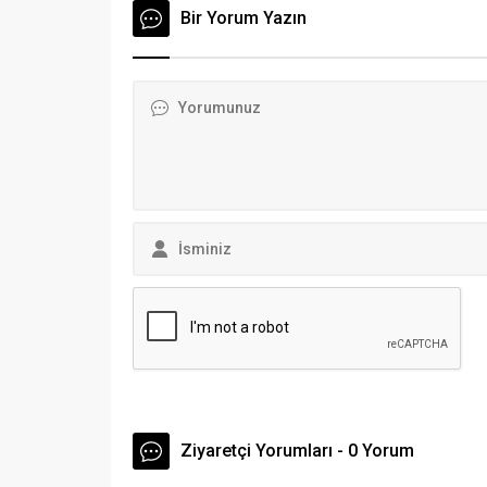
ele alın
Çevre sakinleri, kokunun 74
Bir Yorum Yazın
performa
yaşındaki Armağan Kuzucu adlı
gelişimi
vatandaşın yalnız yaşadığı
etkileşi
barakadan geldiğini fark etti.
Barakaya giden vatandaşlar,
Kuzucu’yu yatağında ölmüş olarak...
Ziyaretçi Yorumları - 0 Yorum