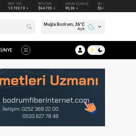
BIST 100
BITCOIN
GRAM GÜMÜŞ
BITCOIN
ETHER
13.703,13
$64.705
95,36
$64594
$1910
Muğla Bodrum,
26
°C
Açık
KÜNYE