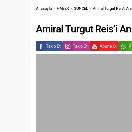
Anasayfa
HABER
GÜNCEL
Amiral Turgut Reis’i Anm
Amiral Turgut Reis’i An
Takip Et
Takip Et
Abone Ol
P