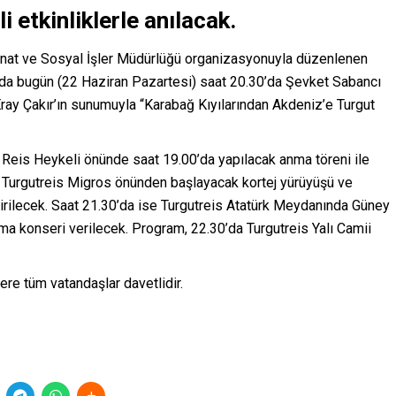
 etkinliklerle anılacak.
anat ve Sosyal İşler Müdürlüğü organizasyonuyla düzenlenen
nda bugün (22 Haziran Pazartesi) saat 20.30’da Şevket Sabancı
Eray Çakır’ın sunumuyla “Karabağ Kıyılarından Akdeniz’e Turgut
t Reis Heykeli önünde saat 19.00’da yapılacak anma töreni ile
 Turgutreis Migros önünden başlayacak kortej yürüyüşü ve
tirilecek. Saat 21.30’da ise Turgutreis Atatürk Meydanında Güney
a konseri verilecek. Program, 22.30’da Turgutreis Yalı Camii
lere tüm vatandaşlar davetlidir.