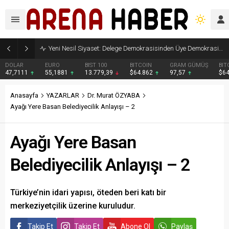
Yeni Nesil Siyaset: Delege Demokrasisinden Üye Demokrasisine
DOLAR
EURO
BIST 100
BITCOIN
GRAM GÜMÜŞ
BIT
47,7111
55,1881
13.779,39
$64.862
97,57
$6
Anasayfa
YAZARLAR
Dr. Murat ÖZYABA
Ayağı Yere Basan Belediyecilik Anlayışı – 2
Ayağı Yere Basan
Belediyecilik Anlayışı – 2
Türkiye’nin idari yapısı, öteden beri katı bir
merkeziyetçilik üzerine kuruludur.
Takip Et
Takip Et
Abone Ol
Paylaş