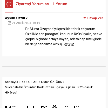
Ziyaretçi Yorumları - 1 Yorum
Aysun Öztürk
Cevap Ver
21 Aralık 2025, 10:19
Dr. Murat Özayaba’yı içtenlikle tebrik ediyorum.
Özellikle son paragraf; konunun özünü yalın, net ve
çarpıcı biçimde ortaya koyan, adeta hap niteliğinde
bir değerlendirme olmuş. 👏👏👏
Anasayfa
YAZARLAR
Duran ÖZTÜRK
Mücadele Bir Ömürdür: Bodrum’dan Ege’ye Taşınan Bir Yoldaşlık
Hikâyesi