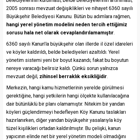
belediyelerinin kurulması, belde belediyelerinin artırılması,
2005 sonrası mevzuat değişiklikleri ve nihayet 6360 sayılı
Büyükşehir Belediyesi Kanunu. Bütün bu adımlara rağmen,
hangi yerel yönetim modelini neden tercih ettiğimiz
sorusu hala net olarak cevaplandırılamamıştır
.
6360 sayılı Kanun’la büyükşehir olan illerde il özel idareleri
ve köyler kaldırıldı, belde belediyeleri azaltıldı. Yerel
yönetim sistemi yeni bir boyut kazandı; fakat bu boyutun
nereye varacağı belirsiz kaldı. Çünkü sorun yalnızca
mevzuat değil,
zihinsel berraklık eksikliğidir
.
Merkezin, hangi kamu hizmetlerinin yerelde görülmesi
gerektiğine, hangi yetkilerin hangi ölçekte kullanılacağına
dair bütünlüklü bir planı olamamıştır. Nitekim bir yandan
köyleri güçlendirmeyi hedefleyen Köy Kanunu taslakları
hazırlanırken, diğer yandan büyükşehir yasalarıyla köy
tüzel kişilikleri ortadan kaldırılmıştır. Bu çelişki, kanun
yapıcının elinde net bir yerel yönetim modeli olmadığını