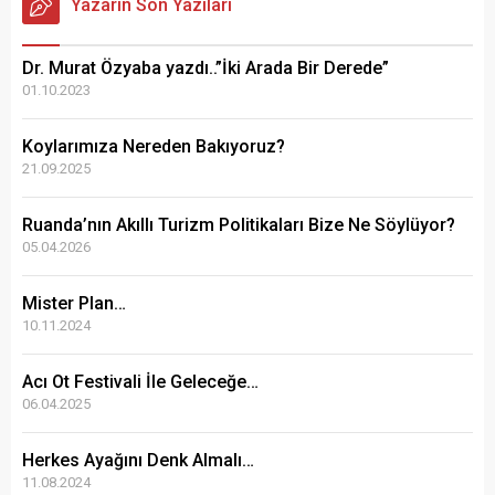
Yazarın Son Yazıları
Dr. Murat Özyaba yazdı..”İki Arada Bir Derede”
01.10.2023
Koylarımıza Nereden Bakıyoruz?
21.09.2025
Ruanda’nın Akıllı Turizm Politikaları Bize Ne Söylüyor?
05.04.2026
Mister Plan…
10.11.2024
Acı Ot Festivali İle Geleceğe…
06.04.2025
Herkes Ayağını Denk Almalı…
11.08.2024