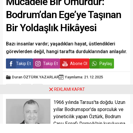
Mücadele Bir Ömürdür:
Bodrum’dan Ege’ye Taşınan
Bir Yoldaşlık Hikâyesi
Bazı insanlar vardır; yaşadıkları hayat, üstlendikleri
görevlerden değil, hangi tarafta durduklarından anlaşılır.
Takip Et
Takip Et
Abone Ol
Paylaş
Duran ÖZTÜRK
YAZARLAR
Yayınlama: 21.12.2025
A
A
+
-
REKLAMI KAPAT
1966 yılında Tarsus'ta doğdu. Uzun
yıllar Bodrumspor'da sporculuk ve
yöneticilik yapan Öztürk, Bodrum
Çarşı Esnafı Derneği'nin kuruluşuna
öncülük ederek esnaf