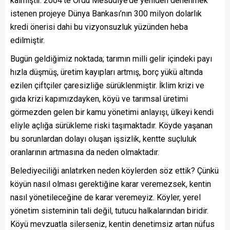
kalmıştır. 2004’te Ordu Mesudiye’de yeniden denenmek
istenen projeye Dünya Bankası’nın 300 milyon dolarlık
kredi önerisi dahi bu vizyonsuzluk yüzünden heba
edilmiştir.
Bugün geldiğimiz noktada; tarımın milli gelir içindeki payı
hızla düşmüş, üretim kayıpları artmış, borç yükü altında
ezilen çiftçiler çaresizliğe sürüklenmiştir. İklim krizi ve
gıda krizi kapımızdayken, köyü ve tarımsal üretimi
görmezden gelen bir kamu yönetimi anlayışı, ülkeyi kendi
eliyle açlığa sürükleme riski taşımaktadır. Köyde yaşanan
bu sorunlardan dolayı oluşan işsizlik, kentte suçluluk
oranlarının artmasına da neden olmaktadır.
Belediyeciliği anlatırken neden köylerden söz ettik? Çünkü
köyün nasıl olması gerektiğine karar veremezsek, kentin
nasıl yönetileceğine de karar veremeyiz. Köyler, yerel
yönetim sisteminin tali değil, tutucu halkalarından biridir.
Köyü mevzuatla silerseniz, kentin denetimsiz artan nüfus