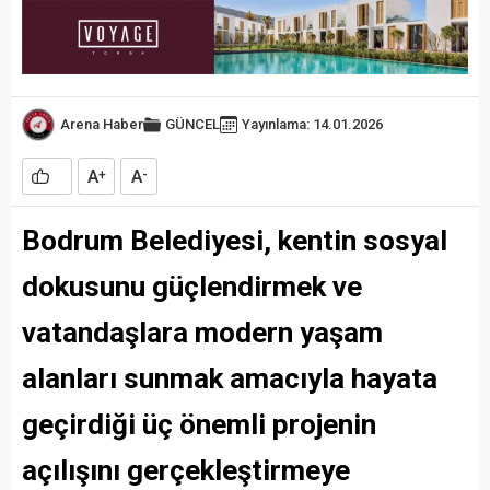
Arena Haber
GÜNCEL
Yayınlama: 14.01.2026
A
A
+
-
Bodrum Belediyesi, kentin sosyal
dokusunu güçlendirmek ve
vatandaşlara modern yaşam
alanları sunmak amacıyla hayata
geçirdiği üç önemli projenin
açılışını gerçekleştirmeye