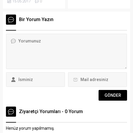
15.05.2017
0
ziyaret Bodrum’da
verdiğiniz uygun ve düzgün
geçtiğimiz sene açılan
mesajlar için teşekkür
Göztepe Bodrum Futbol
ediyorum. Yolumuz açık
Bir Yorum Yazın
okulu öğrencileri, geçtiğimiz
olsun” dedi. Bugün öğle
gün çok anlamlı bir ziyaret
saatlerinde gerçekleşen
için İzmir’e gittiler. Göztepe
ziyarete Dr. Osman Gürün’ün
Spor ve Karşıyaka Spor’un
yanı sıra...
İzmir’de devam eden ezeli
rekabetini bir kenara
bıraktığı günde Göztepeli
çocuklar, Karşıyakalı yaşıtları
ile Zübeyde Hanım’ın anıt...
Ziyaretçi Yorumları - 0 Yorum
Henüz yorum yapılmamış.