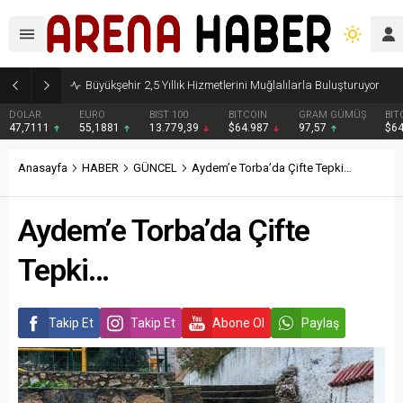
Pinaraltı Emekli Kafe Hizmete Açıldı
EURO
BIST 100
BITCOIN
GRAM GÜMÜŞ
BITCOIN
ETH
55,1881
13.779,39
$64.987
97,57
$64953
$19
Anasayfa
HABER
GÜNCEL
Aydem’e Torba’da Çifte Tepki…
Aydem’e Torba’da Çifte
Tepki…
Takip Et
Takip Et
Abone Ol
Paylaş