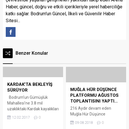
Haber, güncel, doğru ve etkili içerikleriyle yerel haberciliğe
katkı sağlar. Bodrum'un Güncel, İlkeli ve Güvenilir Haber
Sitesi...
Benzer Konular
KARDAK’TA BEKLEYİŞ
MUĞLA HÜR DÜŞÜNCE
SÜRÜYOR
PLATFORMU AĞUSTOS
Bodrum’un Gümüşlük
TOPLANTISINI YAPTI…
Mahallesi’ne 3.8 mil
216 Aydır devam eden
uzaklıktaki Kardak kayalıkları
Muğla Hür Düşünce
yakınlarında, Türk Sahil
12.02.2017
0
Platformu Ağustos ayı
Güvenlik ekiplerinin nöbeti
09.08.2018
0
toplantısını yaptı. Muğla il
sürüyor. Bölgedeki sis