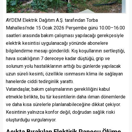
AYDEM Elektrik Dağıtım A.Ş. tarafından Torba
Mahallesi’nde 15 Ocak 2026 Perşembe günü 10.00–16.00
saatleri arasında bakım çalışması yapılacağı gerekçesiyle
elektrik kesintisi uygulanacağı yönünde abonelere
bilgilendirme mesajı gönderildi. Kış koşullarının sertleştiği,
hava sıcaklığının 7 dereceye kadar düştüğü, grip ve
solunum yolu hastalıklarının arttığı bu günlerde yapılacak
uzun süreli kesinti, özellikle ısınmasını klima ile sağlayan
hanelerde ciddi tedirginlik yarattı.
Vatandaşlar, bakım çalışmalarının gerekliliğini kabul
etmekle birlikte, bu tür kesintilerin daha ılıman dönemlerde
ve daha kısa sürelerle planlanabileceğine dikkat çekiyor.
Kesintinin yalnızca konfor değil, doğrudan sağlık riski
oluşturduğu vurgulanıyor.
Açıkta Bırakılan Elektirik Panosu Ölüme