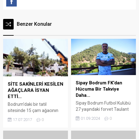
Benzer Konular
Sipay Bodrum FK’dan
SİTE SAKİNLERİ KESİLEN
Hücuma Bir Takviye
AĞAÇLARA İSYAN
Daha…
ETTİ…
Sipay Bodrum Futbol Kulübü
Bodrum’daki bir tatil
27 yaşındaki forvet Taulant
sitesinde 15 çam ağacının
Seferi’yi kadrosuna kattı
dallarının, deniz
01.09.2024
0
17.07.2017
0
Arena Bodrum Haber –
manzarasını kapattığı
Süper Ligin 4. haftasını 1
gerekçesiyle izinsiz
galibiyet ve 3 mağlubiyetle
kesilmesi, site sakinlerinin