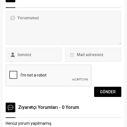
katılımıyla Milas’ta
toplantıda, büyükşehir
gerçekleştirildi. İlçenin
belediyelerinin uluslararası
altyapı ihtiyaçları, devam
alandaki iş birlikleri, kent
eden yatırımlar ve yeni
diplomasisinin yeni
dönem hedeflerinin ele
yönelimleri ve yerel
alındığı toplantıda Başkan
yönetimlerin küresel fon
Aras, “Yeter ki vatandaşın
kaynaklarına erişim
çeşmesinden su aksın”
stratejileri ele alındı.
diyerek yatırımların
Toplantıya Ankara,
kararlılıkla süreceğini
Antalya,...
vurguladı. ARENA HABER...
Ziyaretçi Yorumları - 0 Yorum
Henüz yorum yapılmamış.