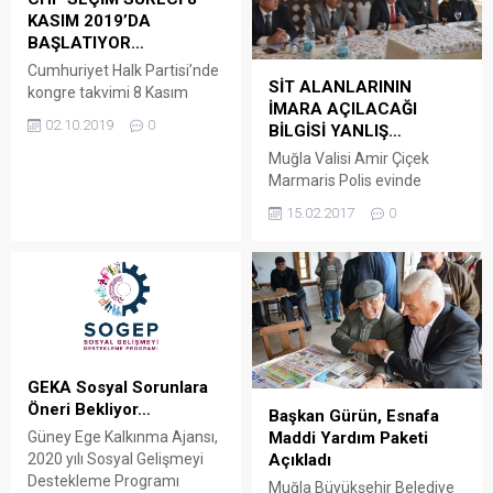
KASIM 2019’DA
BAŞLATIYOR…
Cumhuriyet Halk Partisi’nde
SİT ALANLARININ
kongre takvimi 8 Kasım
İMARA AÇILACAĞI
2019 tarihinde başlıyor. CHP
02.10.2019
0
BİLGİSİ YANLIŞ…
Muğla il başkanlığından
yapılan açıklamaya göre; 8
Muğla Valisi Amir Çiçek
Kasım- 1 Aralık 2019
Marmaris Polis evinde
tarihleri arasında mahalle
düzenlenen kahvaltıda
15.02.2017
0
delege seçimleri, ardından
basın mensupları ile bir
14 Aralık 2019 -27 Şubat
araya geldi Vali Amir Çiçek,
2020 tarihleri arasında ilçe
Marmaris Kaymakamı
kongreleri gerçekleştirilecek.
Celalettin Yüksel, İl
İl kongreleri ise 3 Şubat- 2
Jandarma Komutan Vekili
Mart 2020 tarihleri arasında
Albay Cafer Öz, İl Emniyet
yapılacak....
Müdür Vekili Adnan Karayel,
Sahil Güvenlik Komutanı
GEKA Sosyal Sorunlara
Albay Oğuz Bavbek, İlçe
Öneri Bekliyor…
Başkan Gürün, Esnafa
Protokolü ile birlikte
Güney Ege Kalkınma Ajansı,
Maddi Yardım Paketi
Marmaris basını ile buluştu.
2020 yılı Sosyal Gelişmeyi
Açıkladı
15...
Destekleme Programı
Muğla Büyükşehir Belediye