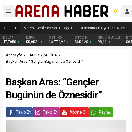
Yeni Nesil Siyaset: Delege Demokrasisinden Üye Demokrasisine
DOLAR
EURO
BIST 100
BITCOIN
GRAM GÜMÜŞ
BIT
47,7050
55,0521
13.774,94
$65.120
98,11
$6
Anasayfa
HABER
MUĞLA
Başkan Aras: “Gençler Bugünün de Öznesidir”
Başkan Aras: “Gençler
Bugünün de Öznesidir”
Takip Et
Takip Et
Abone Ol
Paylaş