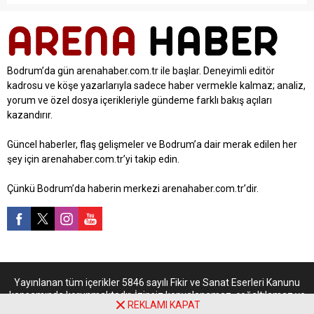
Bodrum’da gün arenahaber.com.tr ile başlar. Deneyimli editör
kadrosu ve köşe yazarlarıyla sadece haber vermekle kalmaz; analiz,
yorum ve özel dosya içerikleriyle gündeme farklı bakış açıları
kazandırır.
Güncel haberler, flaş gelişmeler ve Bodrum’a dair merak edilen her
şey için arenahaber.com.tr’yi takip edin.
Çünkü Bodrum’da haberin merkezi arenahaber.com.tr’dir.
Yayınlanan tüm içerikler 5846 sayılı Fikir ve Sanat Eserleri Kanunu
kapsamında korunmaktadır. İzinsiz kopyalanamaz, çoğaltılamaz ve
REKLAMI KAPAT
kaynak gösterilmeden kullanılamaz. Sitede yer alan köşe yazıları ve