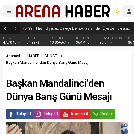
Yeni Nesil Siyaset: Delege Demokrasisinden Üye Demokrasisine
DOLAR
EURO
BIST 100
BITCOIN
GRAM GÜMÜŞ
BIT
47,7040
54,9979
13.866,67
$64.413
98,34
$6
Anasayfa
HABER
GÜNCEL
Başkan Mandalinci’den Dünya Barış Günü Mesajı
Başkan Mandalinci’den
Dünya Barış Günü Mesajı
Takip Et
Takip Et
Abone Ol
Paylaş