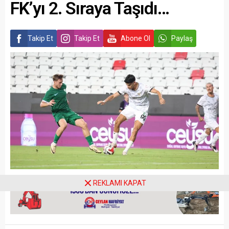
FK’yı 2. Sıraya Taşıdı…
Takip Et
Takip Et
Abone Ol
Paylaş
REKLAMI KAPAT