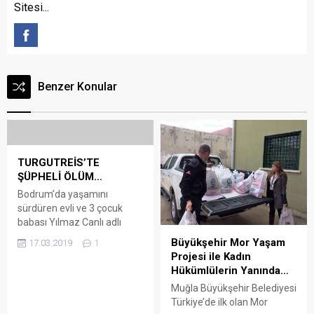
Sitesi...
Benzer Konular
TURGUTREİS’TE
ŞÜPHELİ ÖLÜM…
Bodrum’da yaşamını
sürdüren evli ve 3 çocuk
babası Yılmaz Canlı adlı
vatandaş arkadaşının
Büyükşehir Mor Yaşam
17.03.2019
1
evinde ölü bulundu. Edinilen
Projesi ile Kadın
bilgiye göre dün akşam
Hükümlülerin Yanında…
eğlenmek için bir
Muğla Büyükşehir Belediyesi
arkadaşının Turgutreis
Türkiye’de ilk olan Mor
Akçaalan’daki evine giden