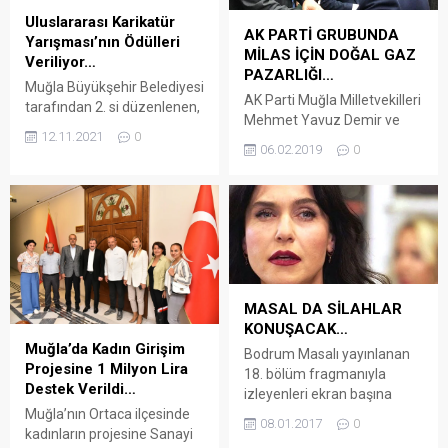
otomobile arkadan çarptı.
Konacık Mahallesi Ali Paşa
Uluslararası Karikatür
Çarpışma sonrası savrulan
AK PARTİ GRUBUNDA
Sokak’taki evine geldi. Evin
Yarışması’nın Ödülleri
48...
MİLAS İÇİN DOĞAL GAZ
kapı zilini çalmalarına
Veriliyor…
PAZARLIĞI…
rağmen kapı...
Muğla Büyükşehir Belediyesi
AK Parti Muğla Milletvekilleri
tarafından 2. si düzenlenen,
Mehmet Yavuz Demir ve
“Pandemi-COVİD-19” temalı
12.11.2021
0
Yelda Erol Gökcan grup
Uluslararası Karikatür
06.02.2019
0
salonunda yakaladıkları
Yarışmasının kazananlarına
Enerji Bakanı Fatih
ödülleri Gazi Mustafa Kemal
Dönmez’den, “Milas’a en
Atatürk Kültür Merkezi’nde
kısa zamanda doğal gaz için
düzenlenecek olan tören ile
bir heyet gönderilecek”
veriliyor. Arena Bodrum
sözünü aldı. CHP ve İyi Parti
Haber – Muğla Büyükşehir
ile AK Parti milletvekillerinin
Belediyesi tarafından 2. si
seferberlik ilan ettikleri,
düzenlenen “Pandemi-
MASAL DA SİLAHLAR
Milas’a doğal gaz getirilmesi
COVİD-19” temalı
KONUŞACAK…
konusunda, iktidar avantajını
Uluslararası Karikatür
Muğla’da Kadın Girişim
Bodrum Masalı yayınlanan
kullanan AK...
Yarışmasının kazananlarına
Projesine 1 Milyon Lira
18. bölüm fragmanıyla
ödülleri yarın düzenlenecek
Destek Verildi…
izleyenleri ekran başına
olan tören ile veriliyor. Gazi...
Muğla’nın Ortaca ilçesinde
kilitleyecek Kanal D
08.01.2017
0
kadınların projesine Sanayi
ekranlarının başladığı