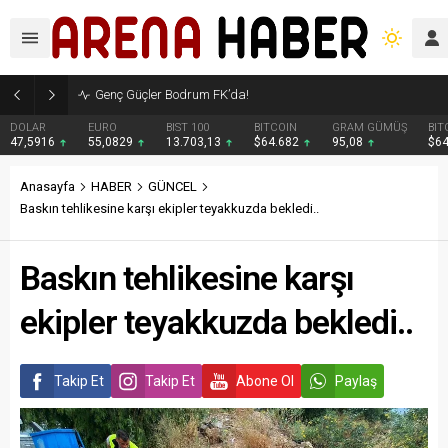
Genç Güçler Bodrum FK’da!
DOLAR
EURO
BIST 100
BITCOIN
GRAM GÜMÜŞ
BIT
47,5916
55,0829
13.703,13
$64.682
95,08
$6
Anasayfa
HABER
GÜNCEL
Baskın tehlikesine karşı ekipler teyakkuzda bekledi..
Baskın tehlikesine karşı
ekipler teyakkuzda bekledi..
Takip Et
Takip Et
Abone Ol
Paylaş