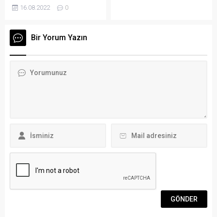
ve Teknoloji Bakanlığı
günden itibaren izleyicilerin
16.08.2022
0
tarafından 1 milyon 18 bin
nefesini kesen dizisi
lira destek verildi. Arena
Bodrum Masalı yeni
Bodrum Haber-Ortaca
bölümüyle pazar akşamı
Bir Yorum Yazın
Kaymakamı Meral Uçar,
ekranlarda olacak. Dizinin
Belediye Başkanı Alim
yayınlanacak olan yeni
Uzundemir, Ortaca El Ele
bölümünde Yıldız’ın
Kadın Girişimi Üretim ve
söylediği şarkı yürekleri
İşletme Kooperatifi Başkanı
adeta dağlıyor. Tüm aşıklar
Nazan Korkmaz ve
oldukça romantik bir akşam
danışman
yaşıyorlar. Evren ise bu
akademisyenlerden oluşan
duruma...
heyet Vali Orhan Tavlı’yı
ziyaret ederek destek...