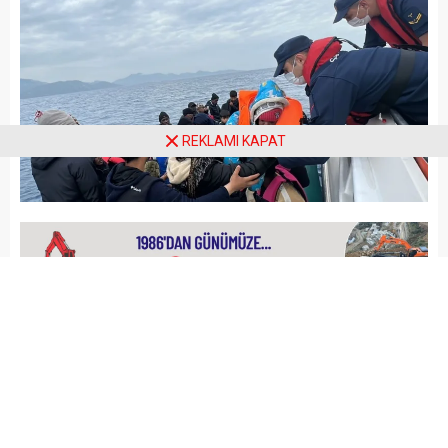
REKLAMI KAPAT
Arena Haber
GÜNCEL
Yayınlama: 24.05.2023
A
A
+
-
Muğla’nın Bodrum ilçesi