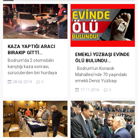
KAZA YAPTIĞI ARACI
BIRAKIP GİTTİ…
EMEKLİ YÜZBAŞI EVİNDE
ÖLÜ BULUNDU…
Bodrum’da 2 otomobilin
karıştığı kaza sonrası,
Bodrum’un Konacık
sürücülerden biri hurdaya
Mahallesi’nde 70 yaşındaki
dönen aracını bırakıp kaza
emekli Deniz Yüzbaşı
28.06.2019
0
mahallinden uzaklaştı.
Mehmet Erbil evinde ölü
17.11.2016
0
Kaza, gece saatlerinde
bulundu. Kalp krizinden
Kıbrıs Şehitleri Caddesi Lise
öldüğü sanılan Erbil’in
Kavşağı’nda yaşandı.
cesedi, Muğla Adli Tıp
Edinilen bilgiye göre cadde
Kurumu’na gönderildi.
üzerinde süratli bir şekilde
Emekli Deniz Yüzbaşı
seyreden 48 MB 374 plakalı
Mehmet Erbil’i bu sabah
otomobil sürücüsü, aynı
telefonla arayan arkadaşları
istikametteki başka bir
kendisine ulaşamayınca,