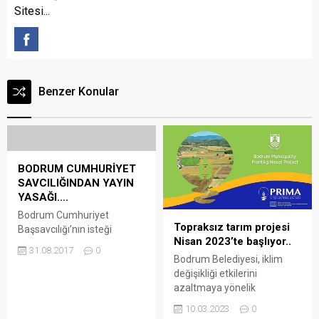
Sitesi...
Benzer Konular
BODRUM CUMHURİYET
SAVCILIĞINDAN YAYIN
YASAĞI….
Bodrum Cumhuriyet
Topraksız tarım projesi
Başsavcılığı’nın isteği
Nisan 2023’te başlıyor..
üzerine, Murat Başoğlu ve
31.08.2017
0
yeğeni arasındaki ilişkiyle
Bodrum Belediyesi, iklim
ilgili haber ve görsellere
değişikliği etkilerini
yayın yasağı getirildi.
azaltmaya yönelik
Bodrum Cumhuriyet
çalışmalarına Avrupa Birliği
10.03.2023
0
Başsavcılığı tarafından
düzeyinde devam ederken