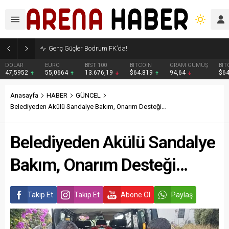
Genç Güçler Bodrum FK’da!
DOLAR
EURO
BIST 100
BITCOIN
GRAM GÜMÜŞ
BIT
47,5952
55,0664
13.676,19
$64.819
94,64
$6
Anasayfa
HABER
GÜNCEL
Belediyeden Akülü Sandalye Bakım, Onarım Desteği…
Belediyeden Akülü Sandalye
Bakım, Onarım Desteği…
Takip Et
Takip Et
Abone Ol
Paylaş