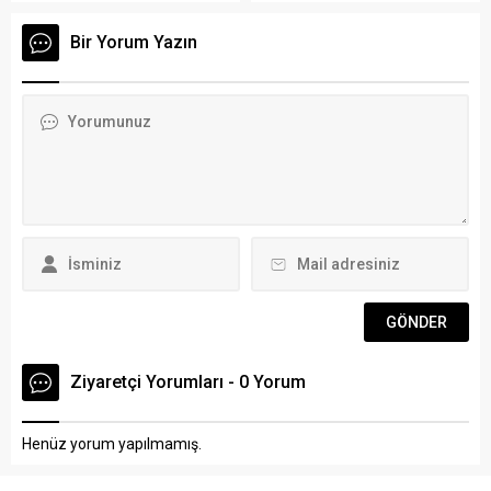
sürücü hayatını kaybetti.
arasında Portekiz’de
Arena Bodrum Haber –
gerçekleştirilecek 49.
Bir Yorum Yazın
Turgutreis-Bodrum
Portekiz Turu için yola çıktı.
istikametinde seyir halinde
ARENA HABER-Muğla
olan Abdullah Bayar,
Büyükşehir Belediyesi Kıta
kullandığı 48 BA 016 plakalı
Bisiklet Takımı Portekiz’de
motosikletin kontrolünü
gerçekleştirilecek olan 49.
kaybetti. Motosikletten
Portekiz turunda pedal
savrulan Bayar, düşüp başını
çevirecek. Dünyanın önde
demir bariyerlere çarptıktan
gelen bisiklet...
sonra yaklaşık 50 metre
sürüklendi. Motosikleti de
yaklaşık 100 metre
devrilmeden sürücüsüz
halde...
Ziyaretçi Yorumları - 0 Yorum
Henüz yorum yapılmamış.