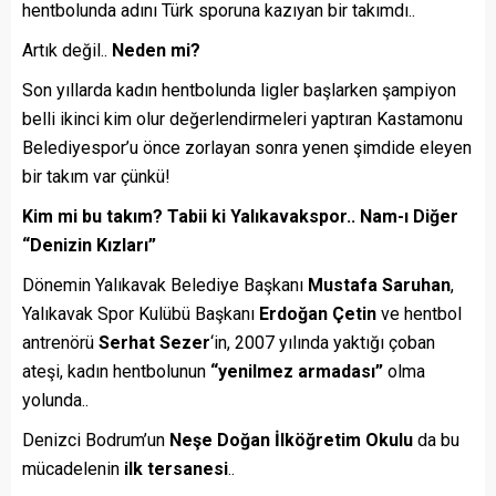
hentbolunda adını Türk sporuna kazıyan bir takımdı..
Artık değil..
Neden mi?
Son yıllarda kadın hentbolunda ligler başlarken şampiyon
belli ikinci kim olur değerlendirmeleri yaptıran Kastamonu
Belediyespor’u önce zorlayan sonra yenen şimdide eleyen
bir takım var çünkü!
Kim mi bu takım? Tabii ki Yalıkavakspor.. Nam-ı Diğer
“Denizin Kızları”
Dönemin Yalıkavak Belediye Başkanı
Mustafa Saruhan
,
Yalıkavak Spor Kulübü Başkanı
Erdoğan Çetin
ve hentbol
antrenörü
Serhat Sezer
‘in, 2007 yılında yaktığı çoban
ateşi, kadın hentbolunun
“yenilmez armadası”
olma
yolunda..
Denizci Bodrum’un
Neşe Doğan İlköğretim Okulu
da bu
mücadelenin
ilk tersanesi
..