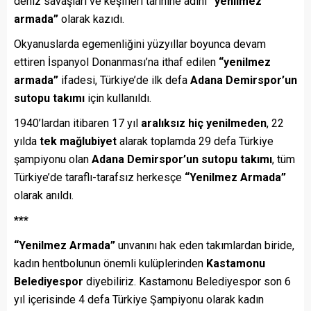
deniz savaşları ve keşifleri tarihine adını
“yenilmez
armada”
olarak kazıdı.
Okyanuslarda egemenliğini yüzyıllar boyunca devam
ettiren İspanyol Donanması’na ithaf edilen
“yenilmez
armada”
ifadesi, Türkiye’de ilk defa
Adana Demirspor’un
sutopu takımı
için kullanıldı.
1940’lardan itibaren 17 yıl
aralıksız hiç yenilmeden
, 22
yılda
tek mağlubiyet
alarak toplamda 29 defa Türkiye
şampiyonu olan
Adana Demirspor’un sutopu takımı
, tüm
Türkiye’de taraflı-tarafsız herkesçe
“Yenilmez Armada”
olarak anıldı.
***
“Yenilmez Armada”
unvanını hak eden takımlardan biride,
kadın hentbolunun önemli kulüplerinden
Kastamonu
Belediyespor
diyebiliriz. Kastamonu Belediyespor son 6
yıl içerisinde 4 defa Türkiye Şampiyonu olarak kadın