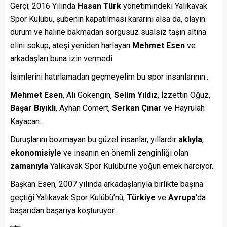
Gerçi; 2016 Yılında
Hasan Türk
yönetimindeki Yalıkavak
Spor Kulübü, şubenin kapatılması kararını alsa da, olayın
durum ve haline bakmadan sorgusuz sualsiz taşın altına
elini sokup, ateşi yeniden harlayan
Mehmet Esen
ve
arkadaşları buna izin vermedi.
İsimlerini hatırlamadan geçmeyelim bu spor insanlarının..
Mehmet Esen
, Ali Gökengin,
Selim Yıldız
, İzzettin Oğuz,
Başar Bıyıklı
, Ayhan Cömert,
Serkan Çınar
ve Hayrulah
Kayacan..
Duruşlarını bozmayan bu güzel insanlar, yıllardır
aklıyla
,
ekonomisiyle
ve insanın en önemli zenginliği olan
zamanıyla
Yalıkavak Spor Kulübü’ne yoğun emek harcıyor.
Başkan Esen, 2007 yılında arkadaşlarıyla birlikte başına
geçtiği Yalıkavak Spor Kulübü’nü,
Türkiye
ve
Avrupa
‘da
başarıdan başarıya koşturuyor.