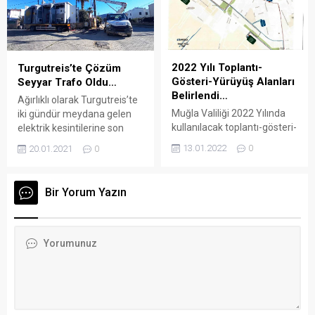
söylediği şarkılarla konseri
kesmelerine veya vekalet
izleyenlere unutulmaz bir
yoluyla kestirmelerine
gece yaşattı. Cumhuriyet
yardımcı olmak, kurban
Halk Partisi İlçe Başkanı
kesim yerlerini ve gerekli
Recai Seymen ve CHP İlçe
usul ve esasları belirlemek
2022 Yılı Toplantı-
Turgutreis’te Çözüm
Kadın Kolları Başkanı Emel
için, 19/06/2021 tarihli ve
Gösteri-Yürüyüş Alanları
Seyyar Trafo Oldu…
Çakaloğlu’nun da...
31516 sayılı Resmi
Belirlendi…
Ağırlıklı olarak Turgutreis’te
Gazete’de yayımlanan
Muğla Valiliği 2022 Yılında
iki gündür meydana gelen
“2021 Yılı Kurban
kullanılacak toplantı-gösteri-
elektrik kesintilerine son
Hizmetlerinin
yürüyüş alanlarını belirledi.
vermek için, ADM Elektrik
Uygulanmasına...
13.01.2022
0
20.01.2021
0
Arena Bodrum Haber –
Dağıtım Şirketi mobil çözüm
Muğla Valisi Orhan Tavlı
arayışına girdi. Ali Peltek /
imzasıyla yayınlanan yazılı
Arena Bodrum Haber
Bir Yorum Yazın
basın açıklamasının ekinde
Pandemi şartlarından dolayı
2022 de kullanılacak alanlar
nüfusun artması, bölgedeki
bir harita üzerinde
evlerin yazlık konut olarak
işaretlendi. Yapılan yazılı
değerlendirilmesi açısından
açıklama şu şekilde oldu:
baca sisteminin olmayışı
2911 Sayılı Toplantı ve
nedeniyle elektrikli ısıtıcılar
Gösteri Yürüyüşleri Kanunu’
ve klimaya ağırlık verilmesi,
nun 6. ve 22. Maddesi ile
tüm bunların...
aynı...