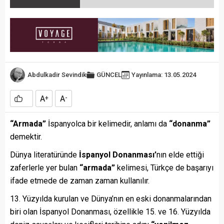
Abdulkadir Sevindik
GÜNCEL
Yayınlama: 13.05.2024
A
A
+
-
“Armada”
İspanyolca bir kelimedir, anlamı da
“donanma”
demektir.
Dünya literatüründe
İspanyol Donanması’
nın elde ettiği
zaferlerle yer bulan
“armada”
kelimesi, Türkçe de başarıyı
ifade etmede de zaman zaman kullanılır.
13. Yüzyılda kurulan ve Dünya’nın en eski donanmalarından
biri olan İspanyol Donanması, özellikle 15. ve 16. Yüzyılda