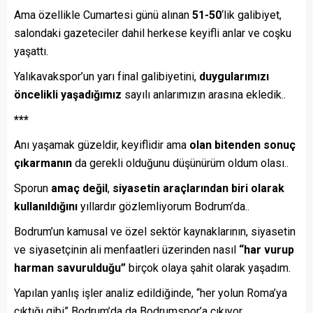
Ama özellikle Cumartesi günü alınan
51-50
‘lik galibiyet,
salondaki gazeteciler dahil herkese keyifli anlar ve coşku
yaşattı.
Yalıkavakspor’un yarı final galibiyetini,
duygularımızı
öncelikli yaşadığımız
sayılı anlarımızın arasına ekledik..
***
Anı yaşamak güzeldir, keyiflidir ama
olan bitenden sonuç
çıkarmanın
da gerekli olduğunu düşünürüm oldum olası..
Sporun
amaç değil
,
siyasetin araçlarından biri olarak
kullanıldığını
yıllardır gözlemliyorum Bodrum’da..
Bodrum’un kamusal ve özel sektör kaynaklarının, siyasetin
ve siyasetçinin ali menfaatleri üzerinden nasıl
“har vurup
harman savurulduğu”
birçok olaya şahit olarak yaşadım.
Yapılan yanlış işler analiz edildiğinde, “her yolun Roma’ya
çıktığı gibi” Bodrum’da da Bodrumspor’a çıkıyor.