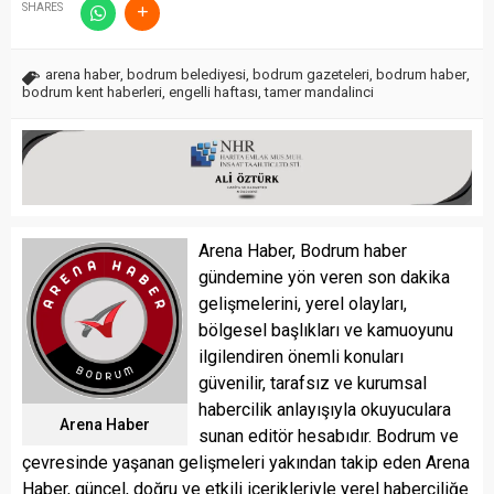
SHARES
arena haber
,
bodrum belediyesi
,
bodrum gazeteleri
,
bodrum haber
,
bodrum kent haberleri
,
engelli haftası
,
tamer mandalinci
Arena Haber, Bodrum haber
gündemine yön veren son dakika
gelişmelerini, yerel olayları,
bölgesel başlıkları ve kamuoyunu
ilgilendiren önemli konuları
güvenilir, tarafsız ve kurumsal
habercilik anlayışıyla okuyuculara
Arena Haber
sunan editör hesabıdır. Bodrum ve
çevresinde yaşanan gelişmeleri yakından takip eden Arena
Haber, güncel, doğru ve etkili içerikleriyle yerel haberciliğe