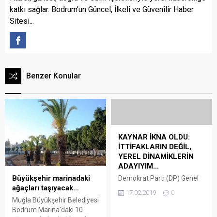
katkı sağlar. Bodrum'un Güncel, İlkeli ve Güvenilir Haber
Sitesi...
Benzer Konular
KAYNAR İKNA OLDU:
İTTİFAKLARIN DEĞİL,
YEREL DİNAMİKLERİN
ADAYIYIM…
Büyükşehir marinadaki
Demokrat Parti (DP) Genel
ağaçları taşıyacak…
Başkanı Gültekin Uysal’ın
17.02.2019
0
Bodrum Belediye Başkan
Muğla Büyükşehir Belediyesi
adaylığı teklif ettiği Halil
Bodrum Marina’daki 10
İbrahim Kaynar, bugün