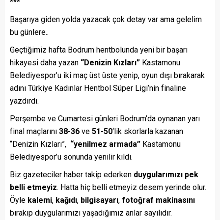
***
Başarıya giden yolda yazacak çok detay var ama gelelim
bu günlere..
Geçtiğimiz hafta Bodrum hentbolunda yeni bir başarı
hikayesi daha yazan
“Denizin Kızları”
Kastamonu
Belediyespor’u iki maç üst üste yenip, oyun dışı bırakarak
adını Türkiye Kadınlar Hentbol Süper Ligi’nin finaline
yazdırdı.
Perşembe ve Cumartesi günleri Bodrum’da oynanan yarı
final maçlarını
38-36
ve
51-50
‘lik skorlarla kazanan
“Denizin Kızları”,
“yenilmez armada”
Kastamonu
Belediyespor’u sonunda yenilir kıldı.
Biz gazeteciler haber takip ederken
duygularımızı pek
belli etmeyiz
. Hatta hiç belli etmeyiz desem yerinde olur.
Öyle
kalemi
,
kağıdı
,
bilgisayarı
,
fotoğraf makinasını
bırakıp duygularımızı yaşadığımız anlar sayılıdır.