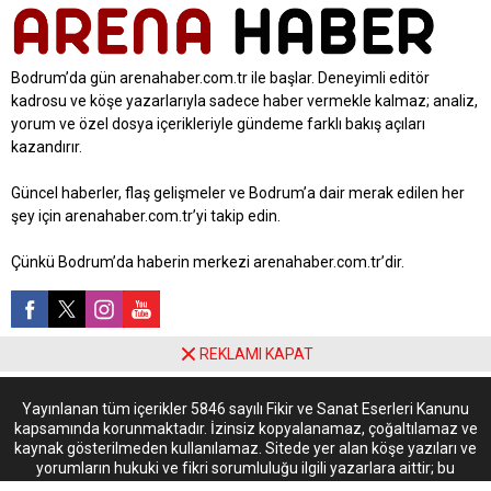
Bodrum’da gün arenahaber.com.tr ile başlar. Deneyimli editör
kadrosu ve köşe yazarlarıyla sadece haber vermekle kalmaz; analiz,
yorum ve özel dosya içerikleriyle gündeme farklı bakış açıları
kazandırır.
Güncel haberler, flaş gelişmeler ve Bodrum’a dair merak edilen her
şey için arenahaber.com.tr’yi takip edin.
Çünkü Bodrum’da haberin merkezi arenahaber.com.tr’dir.
REKLAMI KAPAT
Yayınlanan tüm içerikler 5846 sayılı Fikir ve Sanat Eserleri Kanunu
kapsamında korunmaktadır. İzinsiz kopyalanamaz, çoğaltılamaz ve
kaynak gösterilmeden kullanılamaz. Sitede yer alan köşe yazıları ve
yorumların hukuki ve fikri sorumluluğu ilgili yazarlara aittir; bu
içerikler arenahaber.com.tr’nin kurumsal görüşünü yansıtmayabilir.