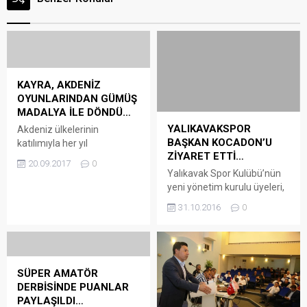
KAYRA, AKDENİZ
OYUNLARINDAN GÜMÜŞ
MADALYA İLE DÖNDÜ…
YALIKAVAKSPOR
Akdeniz ülkelerinin
BAŞKAN KOCADON’U
katılımıyla her yıl
ZİYARET ETTİ…
düzenlenen Akdeniz Ülkeleri
20.09.2017
0
Karate Şampiyonası’nın
Yalıkavak Spor Kulübü’nün
26’ncısı, 16-17 Eylül tarihleri
yeni yönetim kurulu üyeleri,
arasında Fas’ın Tangier
Bodrum Belediye Başkanı
31.10.2016
0
kentinde 11 ülkenin katılımı
Mehmet Kocadon’u
ile düzenlendi. Tangier Spor
makamında ziyaret etti
Salonu’nda düzenlenen
Yapılan olağan genel
müsabakalarda Türkiye, 6
kurulun ardından Yalıkavak
altın, 7 gümüş ve 12 bronz
Spor Kulübü, yeni yönetim
SÜPER AMATÖR
kazanarak toplamda 25
kurulunun öncülüğünde
DERBİSİNDE PUANLAR
madalya ile genel
faaliyetlerine devam ediyor.
PAYLAŞILDI…