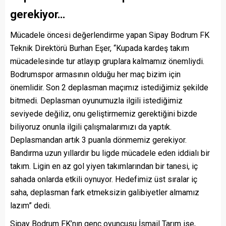
gerekiyor…
Mücadele öncesi değerlendirme yapan Sipay Bodrum FK
Teknik Direktörü Burhan Eşer, “Kupada kardeş takım
mücadelesinde tur atlayıp gruplara kalmamız önemliydi.
Bodrumspor armasının olduğu her maç bizim için
önemlidir. Son 2 deplasman maçımız istediğimiz şekilde
bitmedi. Deplasman oyunumuzla ilgili istediğimiz
seviyede değiliz, onu geliştirmemiz gerektiğini bizde
biliyoruz onunla ilgili çalışmalarımızı da yaptık.
Deplasmandan artık 3 puanla dönmemiz gerekiyor.
Bandırma uzun yıllardır bu ligde mücadele eden iddialı bir
takım. Ligin en az gol yiyen takımlarından bir tanesi, iç
sahada onlarda etkili oynuyor. Hedefimiz üst sıralar iç
saha, deplasman fark etmeksizin galibiyetler almamız
lazım” dedi.
Sipay Bodrum FK’nın genç oyuncusu İsmail Tarım ise,