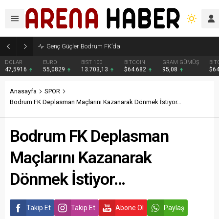
Genç Güçler Bodrum FK’da!
DOLAR
EURO
BIST 100
BITCOIN
GRAM GÜMÜŞ
BIT
47,5916
55,0829
13.703,13
$64.682
95,08
$6
Anasayfa
SPOR
Bodrum FK Deplasman Maçlarını Kazanarak Dönmek İstiyor…
Bodrum FK Deplasman
Maçlarını Kazanarak
Dönmek İstiyor…
Takip Et
Takip Et
Abone Ol
Paylaş