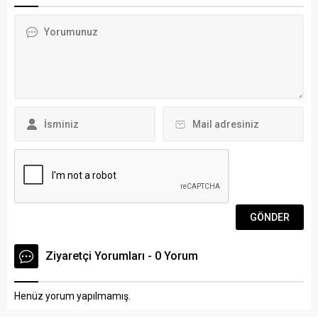
karşılaşmalarında şampiyon
oyunun kontrolünü elinde
Ortakent Yahşi Spor Kulübü
tuttu. Karşılaşmanın ilk
deplasmanda Güllük
yarısını 16-9...
Hermiyasspor’u 5-1 mağlup
etti. Diğer Bodrum
temsilcilerinin
karşılaşmasında ise
Karaovaspor,
B.Göltürkbüküspor’u 2-1
mağlup etti. Grubun...
Ziyaretçi Yorumları - 0 Yorum
Henüz yorum yapılmamış.