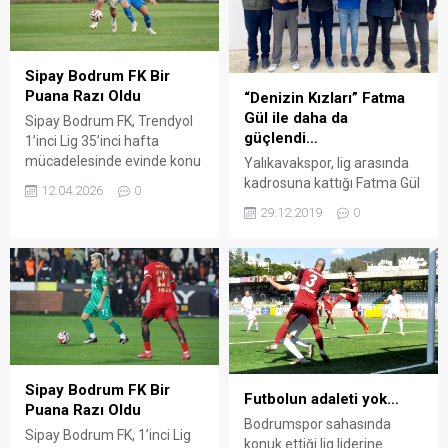
Sipay Bodrum FK Bir
Puana Razı Oldu
“Denizin Kızları” Fatma
Gül ile daha da
Sipay Bodrum FK, Trendyol
güçlendi…
1’inci Lig 35’inci hafta
mücadelesinde evinde konu
Yalıkavakspor, lig arasında
ettiği Bandırmaspor ile
kadrosuna kattığı Fatma Gül
12.04.2026
0
berabere kalarak bir puana
Sakızcan ile kadrosunu
29.12.2019
0
razı oldu.
daha da güçlendirdi. Türkiye
Hentbol Kadınlar Süper
Liginin ilk yarısını 2. olarak
tamamlayan Yalıkavakspor,
Kastamonu
Belediyespor’dan Fatma Gül
Sakızcan’ı transfer etti. Bu
transferle ligin ilk yarısında
aksayan sol tarafını
Sipay Bodrum FK Bir
Futbolun adaleti yok…
güçlendiren Yalıkvakspor
Puana Razı Oldu
yönetimi, Süperlig ve
Bodrumspor sahasında
Sipay Bodrum FK, 1’inci Lig
Türkiye kupasında
konuk ettiği lig liderine