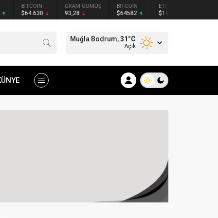
BITCOIN
GRAM GÜMÜŞ
BITCOIN
ETHEREUM
$64.630
93,28
$64582
$1909.5
Muğla Bodrum,
31
°C
Açık
KÜNYE