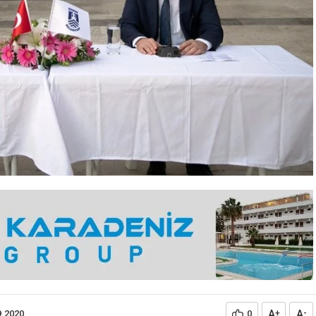
A
A
9.2020
0
+
-