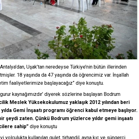
Antalya’dan, Uşak’tan neredeyse Türkiye’nin bütün illerinden
tmişler. 18 yaşında da 47 yaşında da öğrencimiz var. İnşallah
tim faaliyetlerimize başlayacağız” diye konuştu.
gurur kaynağımızdır’ diyerek sözlerine başlayan Bodrum
ilik Meslek Yüksekokulumuz yaklaşık 2012 yılından beri
 yılda Gemi İnşaatı programı öğrenci kabul etmeye başlıyor.
bir şeydi zaten. Çünkü Bodrum yüzlerce yıldır gemi inşaatı
cilere sahip”
diye konuştu
yolculukta kullanılan gulet, tirhandil, ayna kıç ve süngerci