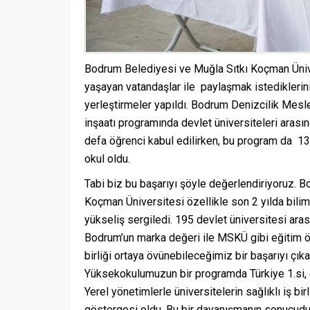
Bodrum Belediyesi ve Muğla Sıtkı Koçman Üniver
yaşayan vatandaşlar ile paylaşmak istediklerini b
yerleştirmeler yapıldı. Bodrum Denizcilik Mesle
inşaatı programında devlet üniversiteleri arasınd
defa öğrenci kabul edilirken, bu program da 13
okul oldu.
Tabi biz bu başarıyı şöyle değerlendiriyoruz. Bo
Koçman Üniversitesi özellikle son 2 yılda bilim
yükseliş sergiledi. 195 devlet üniversitesi ara
Bodrum’un marka değeri ile MSKÜ gibi eğitim öğre
birliği ortaya övünebileceğimiz bir başarıyı çı
Yüksekokulumuzun bir programda Türkiye
1.si
,
Yerel yönetimlerle üniversitelerin sağlıklı iş bi
göstergesi oldu. Bu bir dayanışmanın sonucudur.