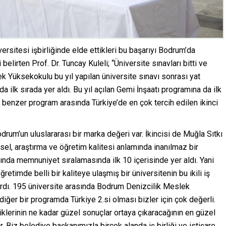
sitesi işbirliğinde elde ettikleri bu başarıyı Bodrum’da
elirten Prof. Dr. Tuncay Kuleli; “Üniversite sınavları bitti ve
k Yüksekokulu bu yıl yapılan üniversite sınavı sonrası yat
a ilk sırada yer aldı. Bu yıl açılan Gemi İnşaatı programına da ilk
 benzer program arasında Türkiye’de en çok tercih edilen ikinci
drum’un uluslararası bir marka değeri var. İkincisi de Muğla Sıtkı
sel, araştırma ve öğretim kalitesi anlamında inanılmaz bir
sında memnuniyet sıralamasında ilk 10 içerisinde yer aldı. Yani
timde belli bir kaliteye ulaşmış bir üniversitenin bu ikili iş
kardı. 195 üniversite arasında Bodrum Denizcilik Meslek
 diğer bir programda Türkiye
2.si
olması bizler için çok değerli.
rliklerinin ne kadar güzel sonuçlar ortaya çıkaracağının en güzel
 Biz belediye başkanımızla birçok alanda iş birliği ve istişare