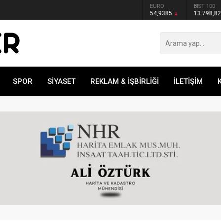
GRAM ALTIN
DOLAR
EURO
BIST 100
mıza Çok İyi Transferler Yaptık!
6.465,12
47,5935
54,9385
13.798,82
SPOR
SİYASET
REKLAM & İŞBİRLİĞİ
İLETİŞİM