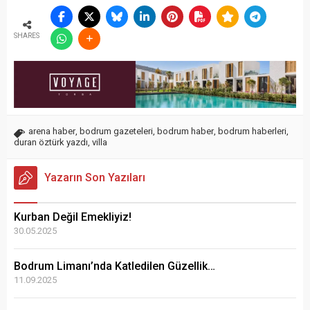
SHARES
arena haber
,
bodrum gazeteleri
,
bodrum haber
,
bodrum haberleri
,
duran öztürk yazdı
,
villa
Yazarın Son Yazıları
Kurban Değil Emekliyiz!
30.05.2025
Bodrum Limanı’nda Katledilen Güzellik…
11.09.2025