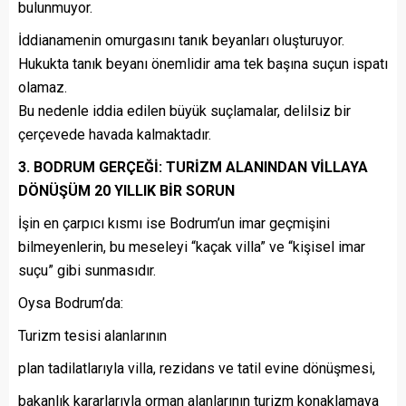
bulunmuyor.
İddianamenin omurgasını tanık beyanları oluşturuyor.
Hukukta tanık beyanı önemlidir ama tek başına suçun ispatı
olamaz.
Bu nedenle iddia edilen büyük suçlamalar, delilsiz bir
çerçevede havada kalmaktadır.
3. BODRUM GERÇEĞİ: TURİZM ALANINDAN VİLLAYA
DÖNÜŞÜM 20 YILLIK BİR SORUN
İşin en çarpıcı kısmı ise Bodrum’un imar geçmişini
bilmeyenlerin, bu meseleyi “kaçak villa” ve “kişisel imar
suçu” gibi sunmasıdır.
Oysa Bodrum’da:
Turizm tesisi alanlarının
plan tadilatlarıyla villa, rezidans ve tatil evine dönüşmesi,
bakanlık kararlarıyla orman alanlarının turizm konaklamaya