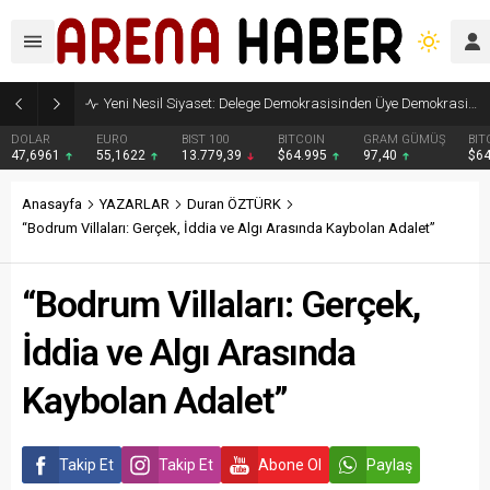
Yeni Nesil Siyaset: Delege Demokrasisinden Üye Demokrasisine
DOLAR
EURO
BIST 100
BITCOIN
GRAM GÜMÜŞ
BIT
47,6961
55,1622
13.779,39
$64.995
97,40
$6
Anasayfa
YAZARLAR
Duran ÖZTÜRK
“Bodrum Villaları: Gerçek, İddia ve Algı Arasında Kaybolan Adalet”
“Bodrum Villaları: Gerçek,
İddia ve Algı Arasında
Kaybolan Adalet”
Takip Et
Takip Et
Abone Ol
Paylaş