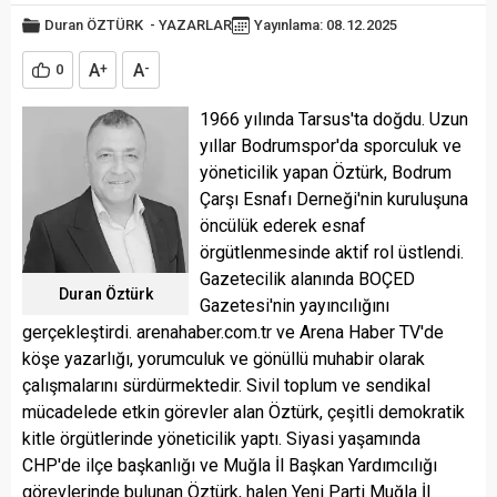
Duran ÖZTÜRK
-
YAZARLAR
Yayınlama: 08.12.2025
A
A
0
+
-
1966 yılında Tarsus'ta doğdu. Uzun
yıllar Bodrumspor'da sporculuk ve
yöneticilik yapan Öztürk, Bodrum
Çarşı Esnafı Derneği'nin kuruluşuna
öncülük ederek esnaf
örgütlenmesinde aktif rol üstlendi.
Gazetecilik alanında BOÇED
Duran Öztürk
Gazetesi'nin yayıncılığını
gerçekleştirdi. arenahaber.com.tr ve Arena Haber TV'de
köşe yazarlığı, yorumculuk ve gönüllü muhabir olarak
çalışmalarını sürdürmektedir. Sivil toplum ve sendikal
mücadelede etkin görevler alan Öztürk, çeşitli demokratik
kitle örgütlerinde yöneticilik yaptı. Siyasi yaşamında
CHP'de ilçe başkanlığı ve Muğla İl Başkan Yardımcılığı
görevlerinde bulunan Öztürk, halen Yeni Parti Muğla İl