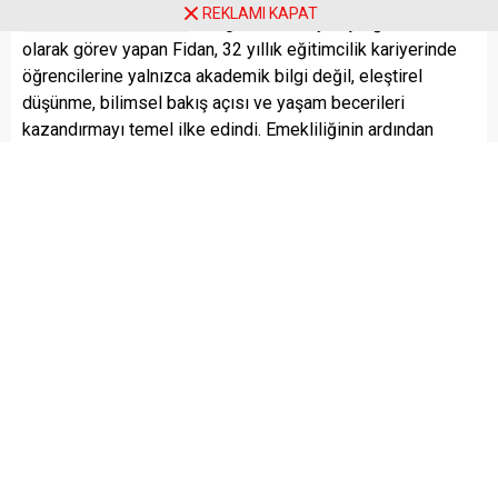
Filiz Fidan
REKLAMI KAPAT
bölgelerinde biyoloji öğretmeni
olarak görev yapan Fidan, 32 yıllık eğitimcilik kariyerinde
öğrencilerine yalnızca akademik bilgi değil, eleştirel
düşünme, bilimsel bakış açısı ve yaşam becerileri
kazandırmayı temel ilke edindi. Emekliliğinin ardından
yazarlık çalışmalarına yönelen Fidan, toplumsal konular
üzerine düşünce üretmeye, sosyal sorumluluk projelerinde
yer almaya ve kamusal meselelerde farkındalık
oluşturmaya devam etmektedir.
Merhaba sevgili okur…
Kelimeler ile çıktığım bu yolculukta eşliğiniz için şimdiden
teşekkürler.
Sizlerle buluşmak sanki eski bir dostla kahve içmeye
oturmak gibi… Hem tanıdık, hem de biraz heyecanlı… Bu
köşede bundan böyle haftada bir, bazen iki kez, hayatın
içinden, gündemin tam ortasından, kimi zaman da