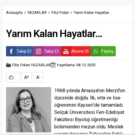
Anasayfa
YAZARLAR
Filiz Fidan
Yarım Kalan Hayatlar…
Yarım Kalan Hayatlar…
Takip Et
Takip Et
Abone Ol
Paylaş
Filiz Fidan
YAZARLAR
Yayınlama: 08.12.2025
A
A
+
-
1968 yılında Amasya'nın Merzifon
ilçesinde doğdu. İlk, orta ve lise
öğrenimini Kayseri'de tamamladı.
Selçuk Üniversitesi Fen-Edebiyat
Fakültesi Biyoloji öğretmenliği
bölümünden mezun oldu. Meslek
yaşamı boyunca Türkiye'nin farklı