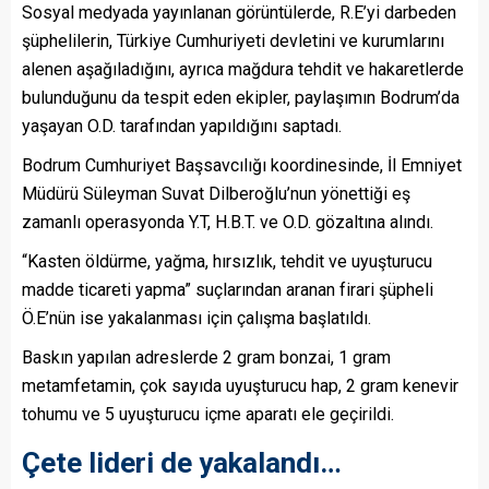
Sosyal medyada yayınlanan görüntülerde, R.E’yi darbeden
şüphelilerin, Türkiye Cumhuriyeti devletini ve kurumlarını
alenen aşağıladığını, ayrıca mağdura tehdit ve hakaretlerde
bulunduğunu da tespit eden ekipler, paylaşımın Bodrum’da
yaşayan O.D. tarafından yapıldığını saptadı.
Bodrum Cumhuriyet Başsavcılığı koordinesinde, İl Emniyet
Müdürü Süleyman Suvat Dilberoğlu’nun yönettiği eş
zamanlı operasyonda Y.T, H.B.T. ve O.D. gözaltına alındı.
“Kasten öldürme, yağma, hırsızlık, tehdit ve uyuşturucu
madde ticareti yapma” suçlarından aranan firari şüpheli
Ö.E’nün ise yakalanması için çalışma başlatıldı.
Baskın yapılan adreslerde 2 gram bonzai, 1 gram
metamfetamin, çok sayıda uyuşturucu hap, 2 gram kenevir
tohumu ve 5 uyuşturucu içme aparatı ele geçirildi.
Çete lideri de yakalandı…