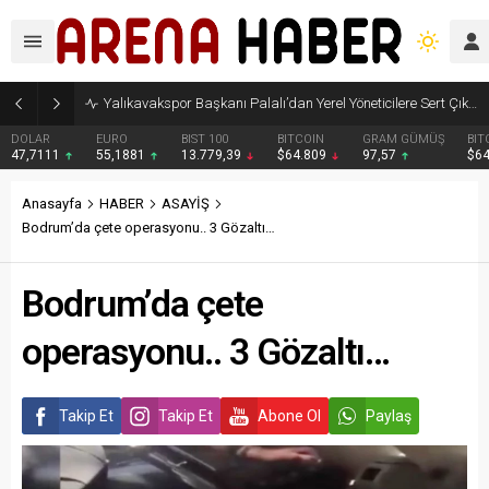
Yalıkavakspor Başkanı Palalı’dan Yerel Yöneticilere Sert Çıkış”
DOLAR
EURO
BIST 100
BITCOIN
GRAM GÜMÜŞ
BIT
47,7111
55,1881
13.779,39
$64.809
97,57
$6
Anasayfa
HABER
ASAYİŞ
Bodrum’da çete operasyonu.. 3 Gözaltı…
Bodrum’da çete
operasyonu.. 3 Gözaltı…
Takip Et
Takip Et
Abone Ol
Paylaş