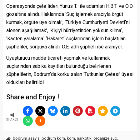
Operasyonda çete lideri Yunus T. ile adamları H.B.T. ve O.D.
gözaltına alındı. Haklarında ‘Suç işlemek aracıyla örgüt
kurmak, örgüte üye olmak’, ‘Türkiye Cumhuriyeti Devleti’ni
alenen aşağılamak’, ‘Kişiyi hürriyetinden yoksun kılma’,
‘Kasten yaralama’, ‘Hakaret’ suçlarından işlem başlatılan
şüpheliler, sorguya alındı. Ö.E. adlı şüpheli ise aranıyor.
Uyuşturucu madde ticareti yapmak ve kullanmak
suçlarından sabıka kayıtları bulunduğu belirlenen
şüphelilerin, Bodrum’da korku salan ‘Tutkunlar Çetesi’ üyesi
oldukları belirtildi.
Share and Enjoy !
SHARES
bodrum asayiş
,
bodrum kom
,
kom
,
narkotik
,
organize suç
,