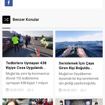
Benzer Konular
Tedbirlere Uymayan 438
Serinlemek İçin Çaya
Kişiye Ceza Uygulandı…
Giren Kişi Boğuldu…
Muğla’da, yeni tip koronavirüs
Muğla’nın Seydikemer
(Kovid-19) tedbirlerine
ilçesinde bir kişi serinlemek
uymayan 438 kişiye 1 milyon
için girdiği çayda boğuldu.
15 bin 291 lira ceza verildi.
Arena Bodrum Haber-
02.03.2021
0
08.06.2021
0
Arena Bodrum Haber – İl
Karadere Mahallesi’nde
Emniyet Müdürlüğü ekipleri,
sera yapımında çalışan
Kovid-19 tedbirleri
İbrahim Kölemen (48), bir