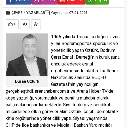
ÇEVRE
-
YAZARLAR
Yayınlama: 07.01.2025
A
A
0
+
-
1966 yılında Tarsus'ta doğdu. Uzun
yıllar Bodrumspor'da sporculuk ve
yöneticilik yapan Öztürk, Bodrum
Çarşı Esnafı Derneği'nin kuruluşuna
öncülük ederek esnaf
örgütlenmesinde aktif rol üstlendi.
Gazetecilik alanında BOÇED
Duran Öztürk
Gazetesi'nin yayıncılığını
gerçekleştirdi. arenahaber.com.tr ve Arena Haber TV'de
köşe yazarlığı, yorumculuk ve gönüllü muhabir olarak
çalışmalarını sürdürmektedir. Sivil toplum ve sendikal
mücadelede etkin görevler alan Öztürk, çeşitli demokratik
kitle örgütlerinde yöneticilik yaptı. Siyasi yaşamında
CHP'de ilçe başkanlığı ve Muğla İl Başkan Yardımcılığı