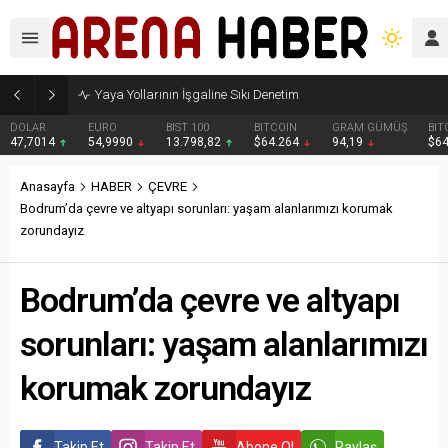
Yaya Yollarının İşgaline Sıkı Denetim
DOLAR
EURO
BIST 100
BITCOIN
GRAM GÜMÜŞ
BIT
47,7014
54,9990
13.798,82
$64.264
94,19
$6
Anasayfa
HABER
ÇEVRE
Bodrum’da çevre ve altyapı sorunları: yaşam alanlarımızı korumak
zorundayız
Bodrum’da çevre ve altyapı
sorunları: yaşam alanlarımızı
korumak zorundayız
Takip Et
Takip Et
Abone Ol
Paylaş