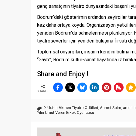
genç sanatçının tiyatro dünyasındaki başarılı yü
Bodrum’daki gösterimin ardından seyirciler tar
kez daha ortaya koydu. Organizasyon yetkilile
yeniden Bodrum’da sahnelenmesi planlanıyor. H
tiyatroseverler için yeniden buluşma fırsatı do
Toplumsal önyargıları, insanın kendini bulma m
“Gayb”, Bodrum kültür-sanat hayatında iz bıraka
Share and Enjoy !
SHARES
9. Üstün Akmen Tiyatro Ödülleri
,
Ahmet Saim
,
arena 
Yılın Umut Veren Erkek Oyuncusu