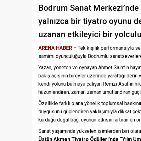
Bodrum Sanat Merkezi’nde
yalnızca bir tiyatro oyunu d
uzanan etkileyici bir yolcul
ARENA HABER
– Tek kişilik performansıyla se
samimi oyunculuğuyla Bodrumlu sanatseverlerd
Yazan, yöneten ve oynayan Ahmet Saim’in hayat ve
bakış açısının bireyler üzerinde yarattığı derin y
kendi yolunu bulmaya çalışan Remzi Asaf’ın hik
hüzünlendiren, zaman zaman umutlandıran güçlü 
Özellikle farklı olana yönelik toplumsal baskını
duygusunu güçlendiren yaklaşımıyla dikkat çekt
kurduğu doğal bağ, oyunun etkisini artıran en ön
Sanat yaşamında yükselen isimlerden biri olar
Üstün Akmen Tiyatro Ödülleri’nde “Yılın U