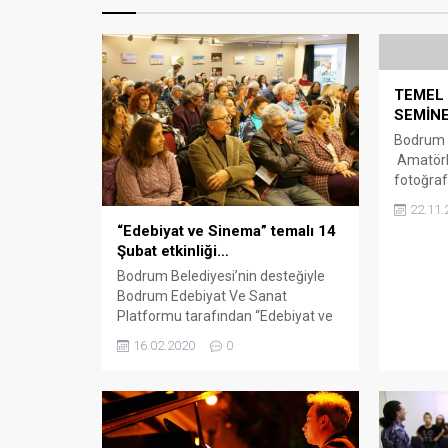
TEMEL 
SEMİNE
Bodrum 
Amatörl
fotoğraf
insan
22.11.
için Tem
“Edebiyat ve Sinema” temalı 14
açıyor. 
Şubat etkinliği…
düşünces
Bodrum Belediyesi’nin desteğiyle
BOFSAD d
Bodrum Edebiyat Ve Sanat
yeni dön
Platformu tarafından “Edebiyat ve
Bodrumlu
Sinema” temasıyla 14 Şubat Dünya
kursla t
16.02.2020
0
Öykü Günü etkinliği düzenlendi.
yetiştir
Oasis AVM’nin ev sahipliğinde Oasis
8.Dönem
AVM toplantı salonunda
Semineri
gerçekleşen etkinliğe çok sayıda
2017 Paza
edebiyat sevdalısı, okulların