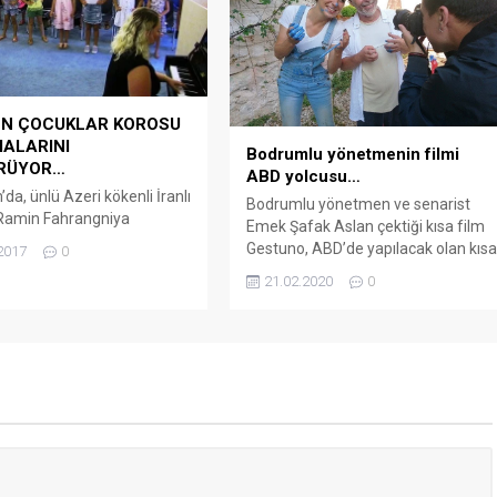
N ÇOCUKLAR KOROSU
ALARINI
Bodrumlu yönetmenin filmi
RÜYOR…
ABD yolcusu…
a, ünlü Azeri kökenli İranlı
Bodrumlu yönetmen ve senarist
 Ramin Fahrangniya
Emek Şafak Aslan çektiği kısa film
ünde kurulan göçmen
Gestuno, ABD’de yapılacak olan kıs
2017
0
 korosu çalışmalarına
film festivalinde yarışacak.
21.02.2020
0
diyor. 100’ün üzerinde
Yönetmen ve senarist Aslan’ın
seçmelerine katıldığı ve 10
çekimleri Bodrum, Milas ve
lkeden 31 çocuğun seçildiği
İstanbul’da olan Gestuno kısa filmi,
Çocuklar Korosu haftada
ulusal ve uluslararası festivallerde
Turgutreis Mahallesindeki
yarışmaya devam ediyor. Önce, 1.
abancı Kültür Merkezinde
İnsan Haklarına Eşit Erişim
arını sürdürüyor. Sanatçı
Kampanyası Kısa Film
ahrangniya tarafından
Yarışması’nda finalist olduktan...
çocuklar provalarına...