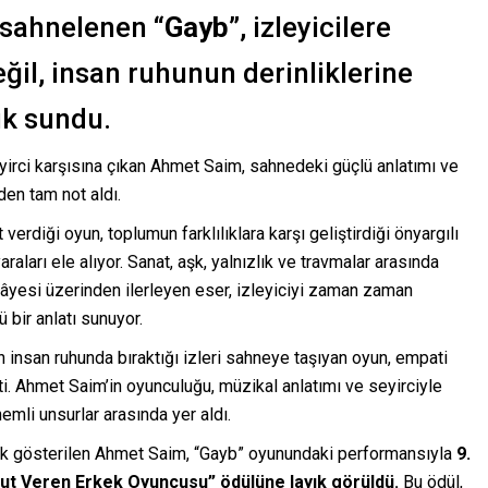
 sahnelenen
“Gayb”
, izleyicilere
eğil, insan ruhunun derinliklerine
uk sundu.
yirci karşısına çıkan
Ahmet Saim
, sahnedeki güçlü anlatımı ve
en tam not aldı.
rdiği oyun, toplumun farklılıklara karşı geliştirdiği önyargılı
araları ele alıyor. Sanat, aşk, yalnızlık ve travmalar arasında
âyesi üzerinden ilerleyen eser, izleyiciyi zaman zaman
bir anlatı sunuyor.
n insan ruhunda bıraktığı izleri sahneye taşıyan oyun, empati
i. Ahmet Saim’in oyunculuğu, müzikal anlatımı ve seyirciyle
emli unsurlar arasında yer aldı.
ak gösterilen Ahmet Saim, “Gayb” oyunundaki performansıyla
9.
mut Veren Erkek Oyuncusu” ödülüne layık görüldü.
Bu ödül,