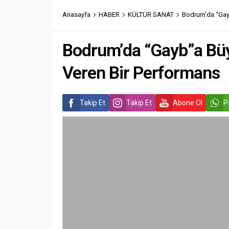
Anasayfa
HABER
KÜLTÜR SANAT
Bodrum’da “Gay
Bodrum’da “Gayb”a Büy
Veren Bir Performans
Takip Et
Takip Et
Abone Ol
P