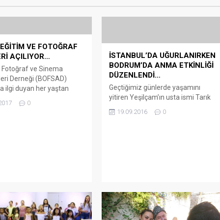
EĞİTİM VE FOTOĞRAF
İSTANBUL’DA UĞURLANIRKEN
Rİ AÇILIYOR…
BODRUM’DA ANMA ETKİNLİĞİ
Fotoğraf ve Sinema
DÜZENLENDİ…
eri Derneği (BOFSAD)
Geçtiğimiz günlerde yaşamını
a ilgi duyan her yaştan
yitiren Yeşilçam’ın usta ismi Tarık
2017
0
Akan, İstanbul’da son yolcuğuna
el Fotoğrafçılık Semineri
19.09.2016
0
uğurlanırken, Bodrum’da sevenleri
Fotoğrafçılığa başlamak
de evinin önünde anma etkinliği
inde olanlara, Halikarnas
düzenledi Sevenleri, duygu ve
eneyimli eğitim birimiyle
dileklerini anlatırken, Nevin
em kursu düzenliyor.
Kalafatoğlu, usta oyuncunun
 fotoğraf sevenler bu
Akyarlar Mahallesi’ndeki evinin
eknik anlamda kendilerini
sanat evi olmasının çok güzel
me fırsat bulacak. BOFSAD
girişim olabileceğini belirtti.
 Temel Fotoğraf Eğitim
İstanbul’da son yolculuğuna
 Başlangıç Tarihi 4 Aralık
uğurlanan Tarık Akan’ın Bodrum’un
rtesi Saat :...
Akyarlar Mahallesi’nde...