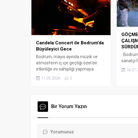
edebiyat kulübü öğrencileri ile
birlikte Bodrum Belediye Başkan
Yardımcısı Tayfun Yılmaz da katıldı.
Bodrum’un yerel...
GÖÇME
ÇALIŞM
Candela Concert ile Bodrum’da
SÜRDÜ
Büyüleyici Gece
Bodrum’d
Bodrum, mayıs ayında müzik ve
sanatçı
atmosferin iç içe geçtiği özel bir
öncülüğ
etkinliğe ev sahipliği yapmaya
16.07.
çocuklar
hazırlanıyor. ARENA HABER –
11.05.2026
0
devam e
Türkiye turnesi kapsamında farklı
çocuğun 
şehirlerde sanatseverlerle buluşan
farklı ü
Candela Concert, 23 Mayıs
Göçmen 
Cumartesi günü saat 20.00’de
iki gün 
İnspera Bodrum Kültür Sanat
Bir Yorum Yazın
Şevket S
sahnesinde izleyicilerle buluşacak.
çalışmal
Mum ışıklarıyla hazırlanan özel
Ramin F
sahne atmosferinde
eğitilen 
gerçekleştirilecek konser, klasik...