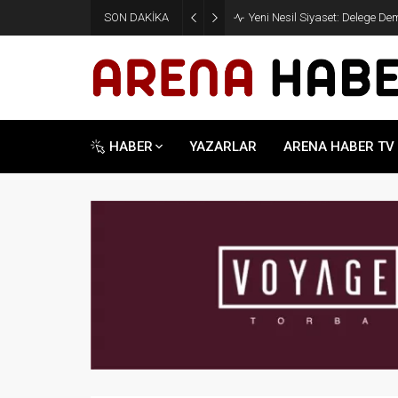
SON DAKİKA
Yeni Nesil Siyaset: Delege D
HABER
YAZARLAR
ARENA HABER TV