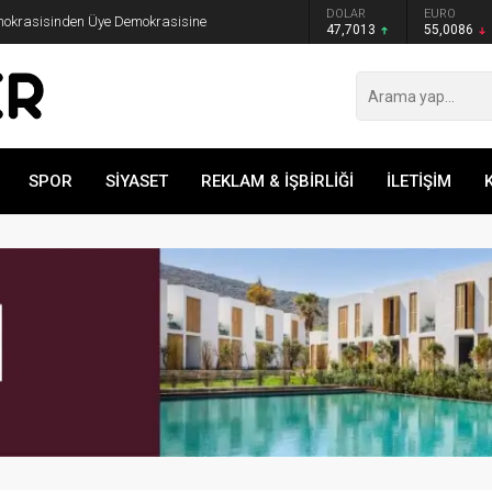
GRAM ALTIN
DOLAR
EURO
emokrasisinden Üye Demokrasisine
6.544,76
47,7013
55,0086
SPOR
SİYASET
REKLAM & İŞBİRLİĞİ
İLETİŞİM