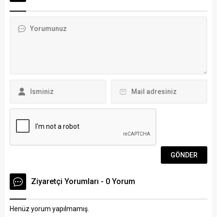
temiz su yaklaşık 20 gündür
Basın Sözcüsü Cihan
boşa akıyor. 4280 Sokakta
Paçacı, Muğla Milletvekili
yaşayan ve konuyu çözmek
Prof. Dr. Metin Ergun,
için 20 gündür adeta
Mahalli İdareler Başkan
mücadele veren Halit Baran
Yardımcısı Mehmet Tosun, İl
Arena Bodrum...
Başkanı İncilay Gezgin
Şekerdağ, İlçe Başkanı
Nevzat Kanber, İlçe Gençlik...
Ziyaretçi Yorumları - 0 Yorum
Henüz yorum yapılmamış.