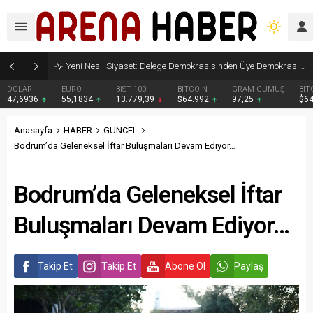
Yeni Nesil Siyaset: Delege Demokrasisinden Üye Demokrasisine
DOLAR
EURO
BIST 100
BITCOIN
GRAM GÜMÜŞ
BIT
47,6936
55,1834
13.779,39
$64.992
97,25
$6
Anasayfa
HABER
GÜNCEL
Bodrum’da Geleneksel İftar Buluşmaları Devam Ediyor…
Bodrum’da Geleneksel İftar
Buluşmaları Devam Ediyor…
Takip Et
Takip Et
Abone Ol
Paylaş