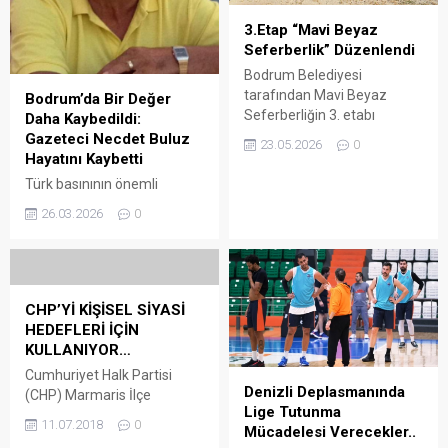
3.Etap “Mavi Beyaz
Seferberlik” Düzenlendi
Bodrum Belediyesi
tarafından Mavi Beyaz
Bodrum’da Bir Değer
Seferberliğin 3. etabı
Daha Kaybedildi:
Konacık, Çırkan ve
Gazeteci Necdet Buluz
23.05.2026
0
Cumhuriyet mahallelerinde
Hayatını Kaybetti
devam etti AREA HABER –
Türk basınının önemli
Bodrum Belediyesi
isimlerinden, Necdet Buluz,
26.03.2026
0
tarafından yürütülen Mavi
Bodrum’da yaşamını yitirdi.
Beyaz Seferberliğin 3. etap
79 yaşındaki Buluz’un vefatı,
çalışmaları, 22 Mayıs Cuma
basın camiasında büyük
günü gerçekleştirildi.
üzüntü yarattı. Türkiye
Konacık Mahallesi Arama
Cumhuriyeti 9.
CHP’Yİ KİŞİSEL SİYASİ
Kurtarma Yerleşkesinde
Cumhurbaşkanı Süleyman
HEDEFLERİ İÇİN
(BAK) yapılan bilgilendirme
Demirel’in basın
KULLANIYOR…
toplantısının ardından
danışmanlığı görevini
temizlik faaliyetleri Konacık,
Cumhuriyet Halk Partisi
üstlenen Buluz, meslek
Denizli Deplasmanında
Çırkan ve Cumhuriyet
(CHP) Marmaris İlçe
hayatı boyunca gazeteciliğe
Lige Tutunma
mahallelerinde...
Yönetim Kurulu’ndan istifa
önemli katkılar sundu. İki
11.07.2018
0
Mücadelesi Verecekler..
eden 9’u asil,15 üye, basın
çocuk babası olan Buluz,