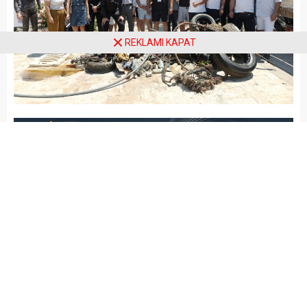
REKLAMI KAPAT
Arena Haber
GÜNCEL
Yayınlama: 17.06.2026
A
A
+
-
Bodrum Belediyesi tarafından
denizlerin korunmasına dikkat