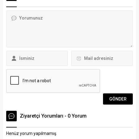
dörtlü final grubu maçlarını
olan Türkiye, diğer 4 ortak
kazanan Ege takımları
ülkenin temsilcilerini
bilyoner.com liginde bizde
Bodrum’da ağırladı. Arena
varız dedi. Bodrum’da yoğun
Bodrum Haber –
seyirci desteğiyle oynanan
Koordinatörlüğünü
maçta Kırçiçekleri Ankara
Türkiye’nin yaptığı projede
Orman Gençlik’i 76-70,
Bodrum Bilim ve Sanat
Ankara’da oynanan maçta
Merkezi ve Gündoğan Nafiz
da...
Ilıcak İlkokulu olmak...
Ziyaretçi Yorumları - 0 Yorum
Henüz yorum yapılmamış.