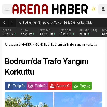
Bodrumlu Milli Yelkenci Tayfun Türk, Dünya 8.’si Oldu
DOLAR
EURO
BIST 100
BITCOIN
GRAM GÜMÜŞ
BIT
47,7190
55,2239
13.827,40
$65.278
98,68
$6
Anasayfa
HABER
GÜNCEL
Bodrum’da Trafo Yangını Korkuttu
Bodrum’da Trafo Yangını
Korkuttu
Takip Et
Takip Et
Abone Ol
Paylaş