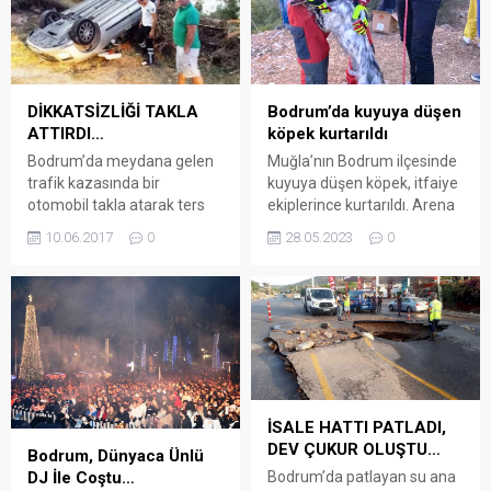
Bodrum’da kuyuya düşen
DİKKATSİZLİĞİ TAKLA
köpek kurtarıldı
ATTIRDI…
Muğla’nın Bodrum ilçesinde
Bodrum’da meydana gelen
kuyuya düşen köpek, itfaiye
trafik kazasında bir
ekiplerince kurtarıldı. Arena
otomobil takla atarak ters
Bodrum Haber – Konacık
döndü Ortakent Yahşi
28.05.2023
0
10.06.2017
0
Mahallesi Ardınç Sokak’ta
Mahallesi Uyum Sokak
bir köpeğin kuyuya düştüğü
üzerinde 34 GL 8603 plakalı
ihbarını alan Bodrum İtfaiye
otomobiliyle seyreden Emel
Grup Amirliği ekipleri
Başaran, bir anlık dikkatsizlik
belirtilen bölgeye gitti.
sonucu kaldırıma
Yaklaşık 10 metre
çarptı. Çarpmayla birlikte
derinliğindeki kuyuya düşen
Başaran’ın hakimiyetinden
köpek, ekiplerce kurtarılarak
çıkan otomobil geri geri
sahibine teslim edildi.
giderek şarampole girdi.
İSALE HATTI PATLADI,
MUĞLA (AA)
Otomobil daha sonra takla
DEV ÇUKUR OLUŞTU…
Bodrum, Dünyaca Ünlü
atarak ters döndü. Kazayı
Bodrum’da patlayan su ana
DJ İle Coştu…
şans...