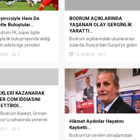
yircisiyle Hem De
BODRUM AÇIKLARINDA
etle Buluştular…
YAŞANAN OLAY GERGİNLİK
YARATTI…
drum FK, süper ligde
yla ilk buluşmasında aldığı
Bodrum açıklarındaki uluslararası
tle adeta lige yeniden
sularda, Rusya’dan Suriye’ye giden
 başladı BODRUM SPOR TV
Tanzanya bayraklı ‘Abdullah’ adlı
2024
0
12.10.2016
0
Bodrum Futbol Kulübü
gemiye yapılan müdahale gerginlik
onuk ettiği Tümosan
yarattı Yunan Sahil Güvenlik ekipleri
r’u ilk yarıda bulduğu iki
tarafından durdurulan gemiye
kinci yarıda genç oyuncusu
yapılan müdahaleyi iki Türk Sahil
l’in yaptırdığı penaltıyla 3-
Güvenlik botu da müdahale
 etti. Taraftarının
etmeyip, gelişmeleri uzaktan takip
EKLERİ KAZANARAK
 ligdeki ilk 3...
etti. Geçen hafta Rusya’dan
ER.COM İDDİASINI
Suriye’ye gitmek için denize açılan
ETTİRDİ…
kargo gemisine, bugün öğlen
i Bodrum Basket, Orman
saatlerinde...
por’u sahasında yenerek
Hikmet Aydınlar Hayatını
nal grubundaki ikinci maçını
Kaybetti…
2017
0
örtlü Final’in 2. Maçları
Bodrum’un sevilen simalarından
mlarının üstünlüğüyle