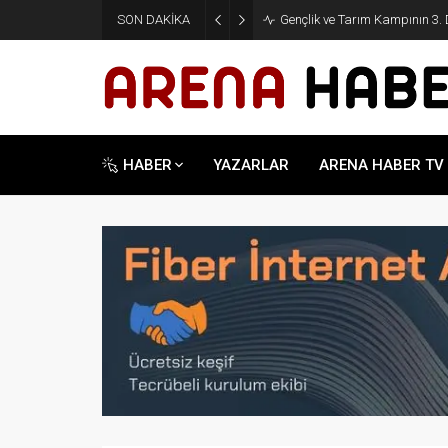
SON DAKİKA
Gençlik ve Tarım Kampının 3
HABER
YAZARLAR
ARENA HABER TV