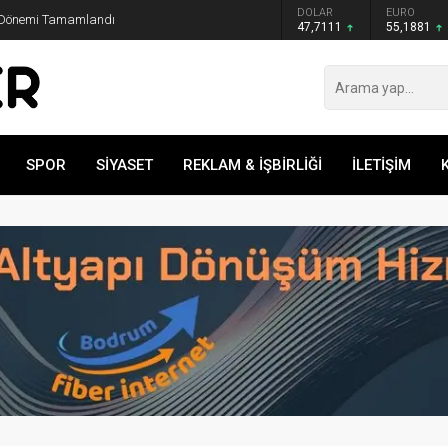
GRAM ALTIN
DOLAR
EURO
. Dönemi Tamamlandı
6.660,55
47,7111
55,1881
SPOR
SİYASET
REKLAM & İŞBİRLİĞİ
İLETİŞİM