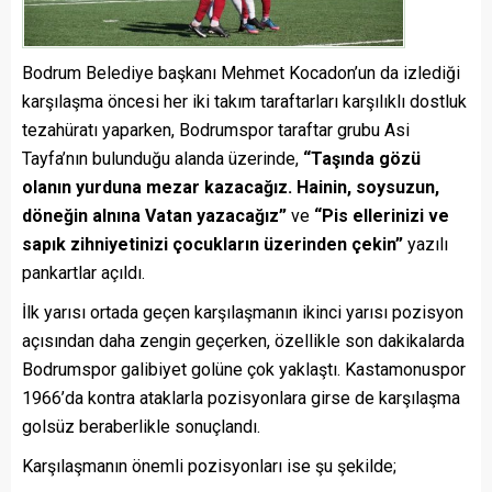
Bodrum Belediye başkanı Mehmet Kocadon’un da izlediği
karşılaşma öncesi her iki takım taraftarları karşılıklı dostluk
tezahüratı yaparken, Bodrumspor taraftar grubu Asi
Tayfa’nın bulunduğu alanda üzerinde,
“Taşında gözü
olanın yurduna mezar kazacağız. Hainin, soysuzun,
döneğin alnına Vatan yazacağız”
ve
“Pis ellerinizi ve
sapık zihniyetinizi çocukların üzerinden çekin”
yazılı
pankartlar açıldı.
İlk yarısı ortada geçen karşılaşmanın ikinci yarısı pozisyon
açısından daha zengin geçerken, özellikle son dakikalarda
Bodrumspor galibiyet golüne çok yaklaştı. Kastamonuspor
1966’da kontra ataklarla pozisyonlara girse de karşılaşma
golsüz beraberlikle sonuçlandı.
Karşılaşmanın önemli pozisyonları ise şu şekilde;