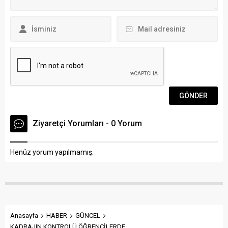
günü Bodrum...
Uluslararası Karikatür
Yarışmasının kazananlarına
ödülleri yarın düzenlenecek
olan tören ile veriliyor. Gazi...
Ziyaretçi Yorumları - 0 Yorum
Henüz yorum yapılmamış.
Anasayfa
HABER
GÜNCEL
KADRAJIN KONTROLÜ ÖĞRENCİLERDE…