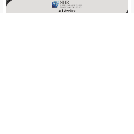
Arena Haber
GÜNCEL
EĞİTİM
Yayınlama: 18.02.2018
A
A
+
-
Muğla Gazeteciler Cemiyeti (MGC) ile Muğla İl Milli
Eğitim Müdürlüğü işbirliğinde ilk olarak 2015-2016
eğitim-öğretim yılında il genelindeki liseler arasında
başlatılan fotoğraf makinesi ödüllü fotoğraf
yarışmasının 3’ncüsü bu yıl “Kadrajıma Takılanlar”
temasıyla düzenlendi.
Muğla Gazeteciler Cemiyeti’nin girişimiyle Muğla Milli
Eğitim Müdürlüğü işbirliğinde 2015-2016 eğitim-öğretim
yılında başlatılan ve bu yıl 3’ncüsü gerçekleştirilecek olan
Liselerarası Fotoğraf Yarışması’nın protokolü, Muğla