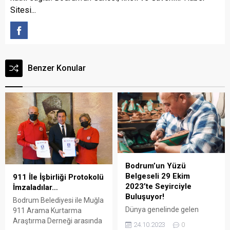
Sitesi...
Benzer Konular
Bodrum’un Yüzü
Belgeseli 29 Ekim
911 İle İşbirliği Protokolü
2023’te Seyirciyle
İmzaladılar…
Buluşuyor!
Bodrum Belediyesi ile Muğla
Dünya genelinde gelen
911 Arama Kurtarma
ziyaretçilerin gönlünde taht
Araştırma Derneği arasında
24.10.2023
0
kurmuş olan büyüleyici tatil