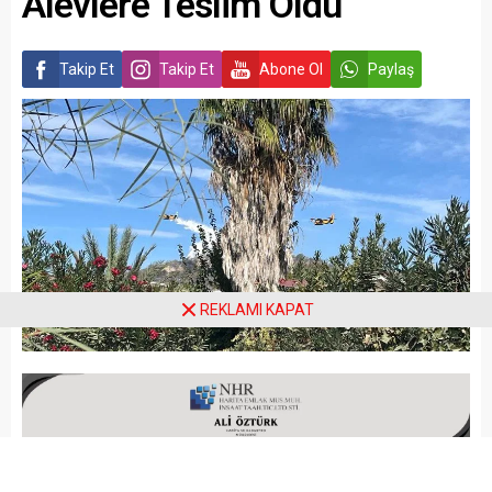
Alevlere Teslim Oldu
Takip Et
Takip Et
Abone Ol
Paylaş
REKLAMI KAPAT
Arena Haber
GÜNCEL
Yayınlama: 17.10.2024