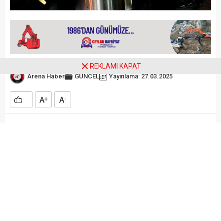
REKLAMI KAPAT
Arena Haber
GÜNCEL
Yayınlama: 27.03.2025
A
A
+
-
1986 yılından bu yana Ramazan
Ayı’nda düzenlenen geleneksel
Türkkuyusu Mahallesi sahur
yemeği, bu yıl da yoğun ilgi gördü.
ARENA HABER
– 39 yıldır düzenlenen Türkkuyusu