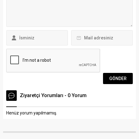
Yaşam Akademisi işbirliği ile
gerçekleşti. Zeytinin
“Demokrasinin ‘Demos’u,
Zeytinyağına Kayıpsız ve
Antik Çağ’dan Bugüne Gelen
Kaliteli Yolculuğu” Projesinin
Bir Kavramın Çok...
amacı ülkemiz zeytin
varlığının % 11’ine ev
sahipliği yapan İlimizde...
Ziyaretçi Yorumları - 0 Yorum
Henüz yorum yapılmamış.