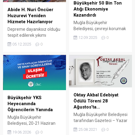
Büyükşehir 50 Bin Ton
Atığı Ekonomiye
Abide H. Nuri Öncüer
Kazandırdı
Huzurevi Yeniden
Hizmete Hazırlanıyor
Muğla Büyükşehir
Belediyesi, çevreyi korumak
Depreme dayanıksız olduğu
ve ülke ekonomisine katkı
tespit edilerek yıkımı
12.09.2025
0
sağlamak amacıyla
tamamlanan Menteşe ilçesi
05.12.2025
0
yürüttüğü geri dönüşüm
Orhaniye Mahallesi’ndeki
çalışmalarıyla bugüne kadar
Abide H. Nuri Öncüer
evsel nitelikli atıklardan 50
Huzurevi, Yaşlı Bakım ve
bin 434 ton geri
Rehabilitasyon Merkezi’nin
dönüştürülebilir maddeyi
yeniden hizmete
hammadde olarak yeniden
kazandırılması için temel
ekonomiye kazandırdı.
atma töreni gerçekleştirildi.
ARENA HABER – Büyükşehir
ARENA HABER – Törene,
Oktay Akbal Edebiyat
Belediyesi’nin Fethiye,
Kıyı Ege Belediyeler Birliği ve
Büyükşehir YKS
Ödülü Töreni 28
Marmaris, Menteşe ve Milas
Muğla Büyükşehir Belediye
Heyecanında
Ağustos’ta…
Katı Atık Düzenli Depolama
Başkanı Ahmet Aras, ilçe
Öğrencilerin Yanında
Tesisleri bünyesinde faaliyet
belediye başkanları, Aile ve
Muğla Büyükşehir Belediyesi
Muğla Büyükşehir
gösteren...
Sosyal...
tarafından Gazeteci – Yazar
Belediyesi, 20-21 Haziran
Oktay Akbal anısına ‘Oktay
tarihlerinde
25.08.2021
0
19.06.2026
0
Akbal Edebiyat Ödülü’