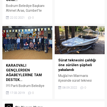
1 mağlup oldu. Etimesgut
gerçekleştiriyor. İmarlı
Belediyesi Atatürk Stadı’nda
Bodrum Belediye Başkanı
alanlarda kamu ve özel...
13.30’da başlayan
Ahmet Aras, Gümbet’te
karşılaşmayı Bodrum’dan
faaliyet gösteren günübirlik
22.02.2021
0
gelen yaklaşık 100
gezi tekneleri temsilcileri ile
taraftarda gelerek
bir araya geldi. Gümbet
takımlarını 90 dakika
Tekne Bağlama İskelesi’nde
boyunca desteklerken,
gerçekleştirilen toplantıya;
yaklaşık 500 Etimesgut
İMEAK Deniz Ticaret Odası
Belediyesporlu taraftarlarda
Bodrum Şube Başkanı
takımlarını yalnız bırakmadı.
Orhan Dinç, meclis ve
Her iki takım sahaya, 3 Aralık
yönetim kurulu üyeleri,
Dünya Engelliler...
Gümbet Mahalle Muhtarı Ali
Sürat teknesini çaldığı
Haydar Mahsur, Gümbet
öne sürülen şüpheli
KARAOVALI
Koyu Günlük Gezi Tekneleri
yakalandı
GENÇLERDEN
Motorlu Taşıyıcılar
AĞABEYLERİNE TAM
Muğla’nın Marmaris
Kooperatifi...
DESTEK…
ilçesinde sürat teknesi
hırsızlığı iddiasıyla
İYİ Parti Bodrum Belediye
08.09.2022
0
yakalanan zanlı, adli kontrol
Başkan Adayı Mehmet
17.03.2019
0
şartıyla serbest bırakıldı.
Tosun Karaovalı gençler
Arena Bodrum Haber – İlçe
tarafından coşkuyla
Emniyet Müdürlüğü Asayiş
karşılandı. Seçim