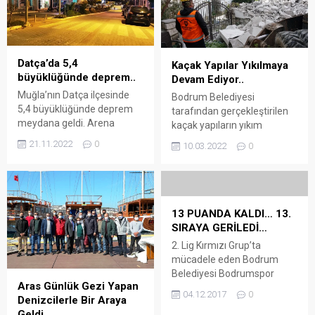
Datça’da 5,4
Kaçak Yapılar Yıkılmaya
büyüklüğünde deprem..
Devam Ediyor..
Muğla’nın Datça ilçesinde
Bodrum Belediyesi
5,4 büyüklüğünde deprem
tarafından gerçekleştirilen
meydana geldi. Arena
kaçak yapıların yıkım
Bodrum Haber – Afet ve
işlemleri sürüyor Arena
21.11.2022
0
10.03.2022
0
Acil Durum Yönetimi
Bodrum Haber – İnşaat
Başkanlığının (AFAD)
sezonunun başlamasının
internet sitesinde yer alan
ardından Bodrum
bilgiye göre, saat 02.25’te
Belediyesi’ne gelen her türlü
Muğla’nın Datça ilçesi
ihbar ve şikâyeti
13 PUANDA KALDI… 13.
sallandı. Richter ölçeğine
değerlendiren ekipler, imar
SIRAYA GERİLEDİ…
göre 5,4 büyüklüğünde
mevzuatına aykırı olarak
2. Lig Kırmızı Grup’ta
gerçekleşen sarsıntıda ilk
tespit edilen ve kaçak olarak
mücadele eden Bodrum
belirlemelere göre herhangi
belirlenen yapıların yasal
Belediyesi Bodrumspor
bir sorun olmadığı belirtildi.
işlemlerinin
Aras Günlük Gezi Yapan
Ankara deplasmanında
Datça açıklarındaki
tamamlanmasıyla birlikte
04.12.2017
0
Denizcilerle Bir Araya
Etimesgut Belediyespor’a 3-
depremin 48...
yıkım çalışmalarını
Geldi…