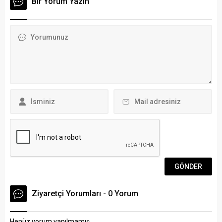
Bir Yorum Yazın
Büro Amirliği ekipleri,
çalışmalarına gece gündüz
Armutalan Mahallesi
devam eden Mehmet Tosun
Taşlıcalar Sokak’ta römork
ziyaretlerine ata
üzerindeki sürat teknesinin
topraklarında devam etti.
çalındığı ihbarı üzerine
Mumcular Mahallesinde
çalışma başlattı. Ekipleri,
esnafları ziyaret eden
kimliği belirlenen G.Ç’yi
Mehmet Tosun ardından
yakaladı. Emniyetteki
Karaovalı gençlerle
işlemleri sonrası adliyeye
Mumcular Düğün Salonunda
sevk edilen zanlı,...
düzenlenen etkinlikte bir
araya geldi. Tosun burada
gençlerin “Karaova seninle
gurur...
Ziyaretçi Yorumları - 0 Yorum
Henüz yorum yapılmamış.