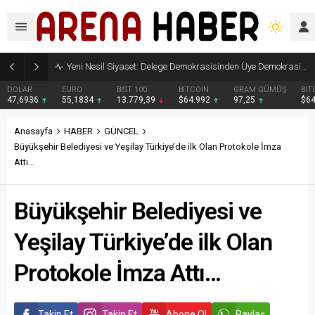
Yeni Nesil Siyaset: Delege Demokrasisinden Üye Demokrasisine
DOLAR
EURO
BIST 100
BITCOIN
GRAM GÜMÜŞ
BIT
47,6936
55,1834
13.779,39
$64.992
97,25
$6
Anasayfa
HABER
GÜNCEL
Büyükşehir Belediyesi ve Yeşilay Türkiye’de ilk Olan Protokole İmza
Attı…
Büyükşehir Belediyesi ve
Yeşilay Türkiye’de ilk Olan
Protokole İmza Attı…
Takip Et
Takip Et
Abone Ol
Paylaş