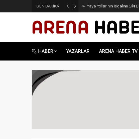
SON DAKİKA
Yaya Yollarının İşgaline Sıkı 
HABER
YAZARLAR
ARENA HABER TV