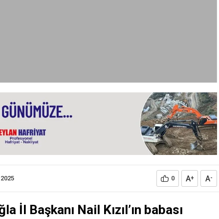
A
A
.2025
0
+
-
a İl Başkanı Nail Kızıl’ın babası