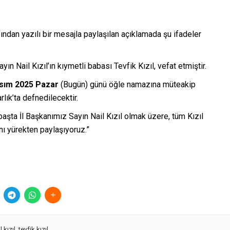
ından yazılı bir mesajla paylaşılan açıklamada şu ifadeler
n Nail Kızıl’ın kıymetli babası Tevfik Kızıl, vefat etmiştir.
sım 2025 Pazar
(Bugün) günü öğle namazına müteakip
ık’ta defnedilecektir.
başta İl Başkanımız Sayın Nail Kızıl olmak üzere, tüm Kızıl
ını yürekten paylaşıyoruz.”
l kızıl
,
tevfik kızıl