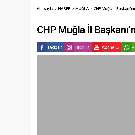
Anasayfa
HABER
MUĞLA
CHP Muğla İl Başkanı’nı
CHP Muğla İl Başkanı’n
Takip Et
Takip Et
Abone Ol
P