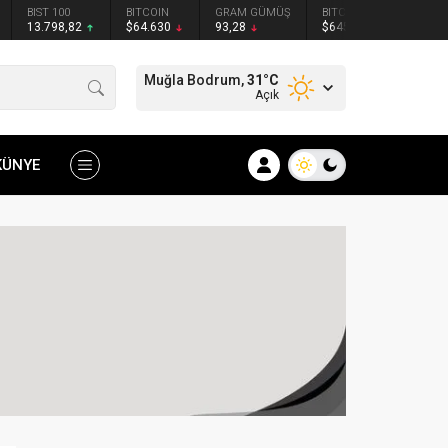
BIST 100
BITCOIN
GRAM GÜMÜŞ
BITCOIN
ETHER
13.798,82
$64.630
93,28
$64582
$1909
Muğla Bodrum,
31
°C
Açık
KÜNYE