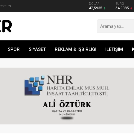
GRAM ALTIN
DOLAR
EURO
Denetim
6.465,12
47,5935
54,9385
SPOR
SİYASET
REKLAM & İŞBİRLİĞİ
İLETİŞİM