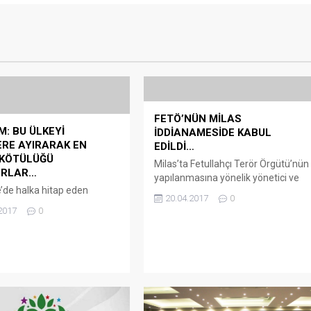
FETÖ’NÜN MİLAS
M: BU ÜLKEYİ
İDDİANAMESİDE KABUL
RE AYIRARAK EN
EDİLDİ…
 KÖTÜLÜĞÜ
Milas’ta Fetullahçı Terör Örgütü’nün
ORLAR…
yapılanmasına yönelik yönetici ve
de halka hitap eden
üyeleri hakkında hazırlanan
20.04.2017
0
Binali Yıldırım”İstikrar için,
iddianame Muğla 2. Ağır Ceza
2017
0
için Muğla’dan ‘Evet’in
Mahkemesince kabul
almaya geldim” dedi AK
edildi.Fetullahçı Terör Örgütü
nel Başkanı ve Başbakan
(FETÖ) Milas yapılanmasına yönelik
ıldırım, Cumhurbaşkanlığı
Milas Cumhuriyet Başsavcılığınca
sistemi halk oylaması
başlatılan soruşturma tamamlandı.
apsamında Muğla’nın
3 cumhuriyet savcısı tarafından
ilçesi açık oto pazar yeri
hazırlanan 270 sayfalık iddianame