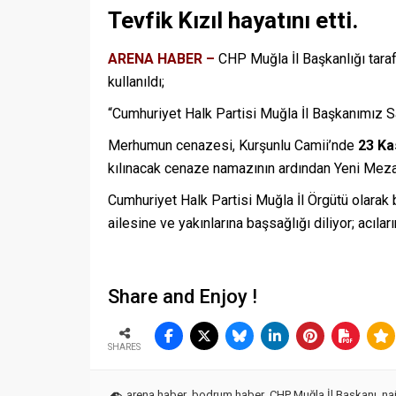
Tevfik Kızıl hayatını etti.
ARENA HABER –
CHP Muğla İl Başkanlığı taraf
kullanıldı;
“Cumhuriyet Halk Partisi Muğla İl Başkanımız Sayı
Merhumun cenazesi, Kurşunlu Camii’nde
23 Ka
kılınacak cenaze namazının ardından Yeni Mezarl
Cumhuriyet Halk Partisi Muğla İl Örgütü olarak 
ailesine ve yakınlarına başsağlığı diliyor; acılar
Share and Enjoy !
SHARES
arena haber
,
bodrum haber
,
CHP Muğla İl Başkanı
,
nai