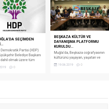
nda düzenlenen mitingde
Muğla 2. Ağır Ceza Mahkemesinde
tap etti. Başbakan Yıldırım,
kabul edildi. Sanıkların
 her bir ilçesi dünyada bir...
yargılanmasına kısa süre...
BEŞKAZA KÜLTÜR VE
UĞLA’DA SEÇİMDEN
DAYANIŞMA PLATFORMU
İ…
KURULDU…
n Demokratik Partisi (HDP)
Muğla’da, Beşkaza coğrafyasının
yükşehir Belediye Başkanı
kültürünü yaşayan, yaşatan ve
 dahil olmak üzere tüm
kendini ifade etmekte referans
19.06.2019
0
eki belediye başkan
noktası olarak gören insanların
2019
0
ı geri çekti. Geçtiğimiz
dayanışmalarını sağlamak amacıyla
e Muğla Büyükşehir
Beşkaza Kültür ve Dayanışma
 Eş Başkan adayları ve
Platformu kuruldu. Yamaç paraşüt
eki Belediye Eş Başkan ve
yapan keçi ve efe figürlerinin yer
yesi adaylarını açıklayan
aldığı platform logosunun en ilgi
Büyükşehir Belediye
çekici figürü ise yörüklerin tarihi ve
dayları dahil olmak üzere
geleneksel ayakkabısı çarık
n tüm ilçelerinde
oldu. Eğitimci Devrim Karakuş,
leri...