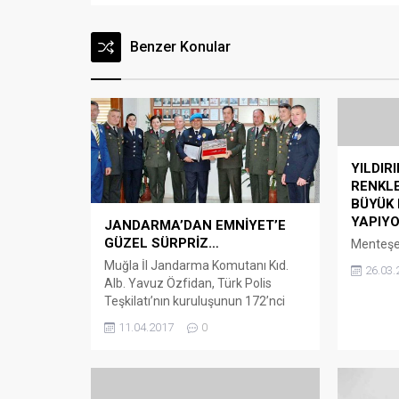
Benzer Konular
YILDIRI
RENKLE
BÜYÜK
YAPIY
JANDARMA’DAN EMNİYET’E
GÜZEL SÜRPRİZ…
Menteşe’
Başbakan 
Muğla İl Jandarma Komutanı Kıd.
26.03.
istikbal 
Alb. Yavuz Özfidan, Türk Polis
sözünü 
Teşkilatı’nın kuruluşunun 172’nci
Parti Ge
yıldönümü etkinlikleri kapsamında
11.04.2017
0
Binali Y
vatani görevini komando olarak
hükümet 
yapan Muğla İl Emniyet Müdürü
süreci k
Hakan Çetinkaya’ya 22 yıl önceki
Menteşe 
asteğmen olarak terhis olduğu