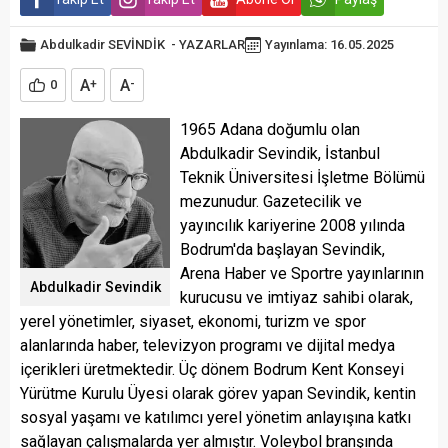
Abdulkadir SEVİNDİK
-
YAZARLAR
Yayınlama: 16.05.2025
A
A
0
+
-
1965 Adana doğumlu olan
Abdulkadir Sevindik, İstanbul
Teknik Üniversitesi İşletme Bölümü
mezunudur. Gazetecilik ve
yayıncılık kariyerine 2008 yılında
Bodrum'da başlayan Sevindik,
Arena Haber ve Sportre yayınlarının
Abdulkadir Sevindik
kurucusu ve imtiyaz sahibi olarak,
yerel yönetimler, siyaset, ekonomi, turizm ve spor
alanlarında haber, televizyon programı ve dijital medya
içerikleri üretmektedir. Üç dönem Bodrum Kent Konseyi
Yürütme Kurulu Üyesi olarak görev yapan Sevindik, kentin
sosyal yaşamı ve katılımcı yerel yönetim anlayışına katkı
sağlayan çalışmalarda yer almıştır. Voleybol branşında