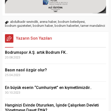
abdulkadir sevindik
,
arena haber
,
bodrum belediyesi
,
bodrum gazeteleri
,
bodrum haber
,
bodrum haberleri
,
tamer mandalinci
Yazarın Son Yazıları
Bodrumspor A.Ş. artık Bodrum FK..
20.08.2023
Basın nasıl özgür olur?
25.04.2023
En büyük eserin “Cumhuriyet” en kıymetlimizdir..
30.10.2023
Hanginizi Evinde Otururken, İşinde Çalışırken Devleti
Yönetmeye Davet Ettik?