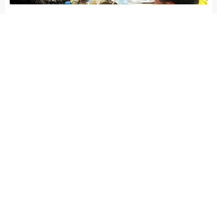
Arena Haber
YAŞAM
Yayınlama: 16.05.2025
A
A
+
-
Bodrum Denizciler Derneği, 80 yaş
üzerindeki üyeleriyle özel bir
kahvaltı etkinliğiyle bir araya geldi
ARENA HABER –
Sıcak bir sohbet eşliğinde geçen
kahvaltıda, derneğin hafızası olan denizciler; anılarını
paylaştı ve geçmişin izlerini bugüne taşıdı. Her biri, hem
Bodrum’un hem de denizciliğimizin yaşayan tanıkları olan