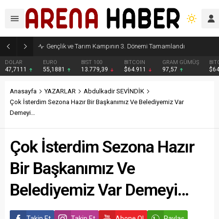
Gençlik ve Tarım Kampının 3. Dönemi Tamamlandı
DOLAR
EURO
BIST 100
BITCOIN
GRAM GÜMÜŞ
BIT
47,7111
55,1881
13.779,39
$64.911
97,57
$6
Anasayfa
YAZARLAR
Abdulkadir SEVİNDİK
Çok İsterdim Sezona Hazır Bir Başkanımız Ve Belediyemiz Var
Demeyi…
Çok İsterdim Sezona Hazır
Bir Başkanımız Ve
Belediyemiz Var Demeyi…
Takip Et
Takip Et
Abone Ol
Paylaş