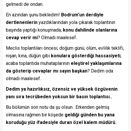
gelmedi de ondan..
En azından şunu bekledim!
Bodrum’un
derdiyle
dertlenenlerin
yazdıklarından yola çıkarak toplantının
başında yaptığı konuşmada,
konu dahilinde olanlarına
cevap verir mi
? Olmadı maalesef..
Meclis toplantıları öncesi; doğum günü, ölüm, evlilik teklifi,
nişan, kına, düğün gibi
konulara gösterdiği hassasiyeti
,
acaba toplantıda muhataplarının
eleştirel yaklaşımlarına
da gösterip cevaplar mı sayın başkan
? Dedim oda
olmadı maalesef..
Dedim ya hazırlıksız, özensiz ve yüksek özgüvenin
yanı sıra tecrübeden yoksun bir basın toplantısı..
Bu bölümün son notu da şu olsun.. Erkenden gelmiş
olmasına rağmen bir köşede
geldiği günden bu yana
koruduğu yüz ifadesiyle duran özel kalem müdürü
..