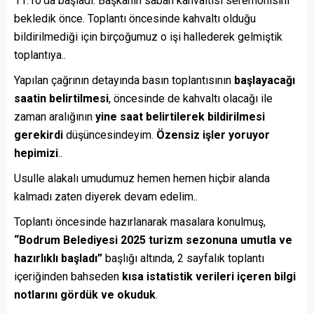
11.10’da başladı. Başkanın sabah kahvaltısı seremonisini
bekledik önce. Toplantı öncesinde kahvaltı olduğu
bildirilmediği için birçoğumuz o işi hallederek gelmiştik
toplantıya..
Yapılan çağrının detayında basın toplantısının
başlayacağı
saatin belirtilmesi
, öncesinde de kahvaltı olacağı ile
zaman aralığının
yine saat belirtilerek bildirilmesi
gerekirdi
düşüncesindeyim.
Özensiz işler yoruyor
hepimizi
..
Usulle alakalı umudumuz hemen hemen hiçbir alanda
kalmadı zaten diyerek devam edelim..
Toplantı öncesinde hazırlanarak masalara konulmuş,
“Bodrum Belediyesi 2025 turizm sezonuna umutla ve
hazırlıklı başladı”
başlığı altında, 2 sayfalık toplantı
içeriğinden bahseden
kısa istatistik verileri içeren bilgi
notlarını gördük ve okuduk
.