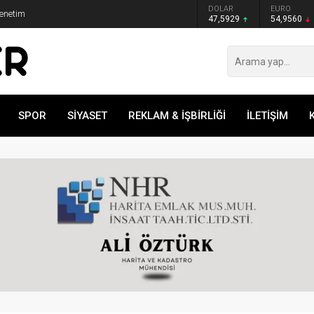
GRAM ALTIN
DOLAR
EURO
Denetim
6.493,17
47,5929
54,9560
SPOR
SİYASET
REKLAM & İŞBİRLİĞİ
İLETİŞİM