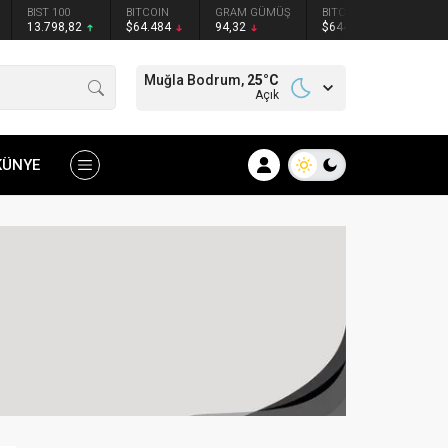
BIST 100
BITCOIN
GRAM GÜMÜŞ
BITCOIN
ETHER
13.798,82
$64.484
94,32
$64451
$1907
Muğla Bodrum,
25
°C
Açık
KÜNYE