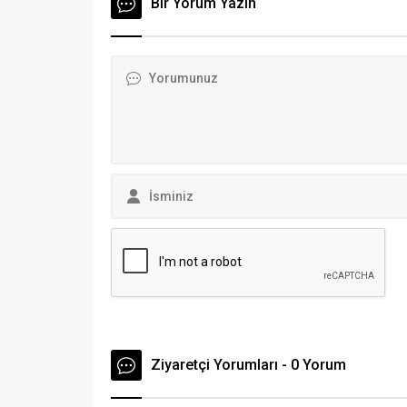
Bir Yorum Yazın
arasınd
dikkatl
şaşırttı.
Aşkın to
bugün il
Ziyaretçi Yorumları - 0 Yorum