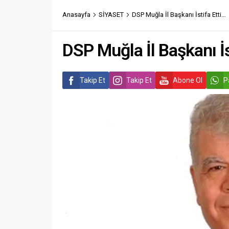
Anasayfa
SİYASET
DSP Muğla İl Başkanı İstifa Etti…
DSP Muğla İl Başkanı İs
Takip Et
Takip Et
Abone Ol
P