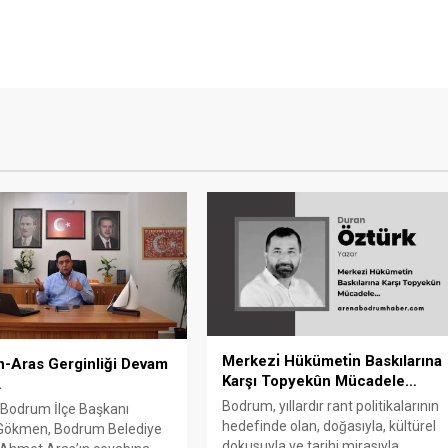
Merkezı̇ Hükümetı̇n Baskılarına
-Aras Gerginliği Devam
Karşı Topyekûn Mücadele…
…
Bodrum, yıllardır rant politikalarının
 Bodrum İlçe Başkanı
hedefinde olan, doğasıyla, kültürel
ökmen, Bodrum Belediye
dokusuyla ve tarihi mirasıyla