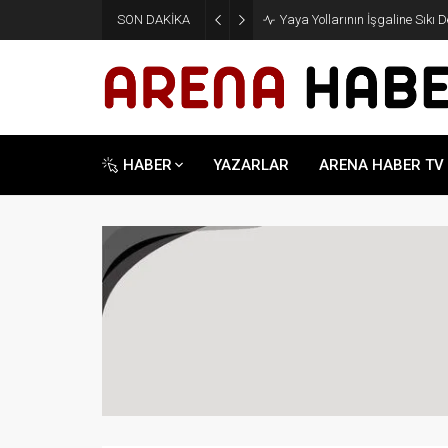
SON DAKİKA
Yaya Yollarının İşgaline Sıkı 
HABER
YAZARLAR
ARENA HABER TV