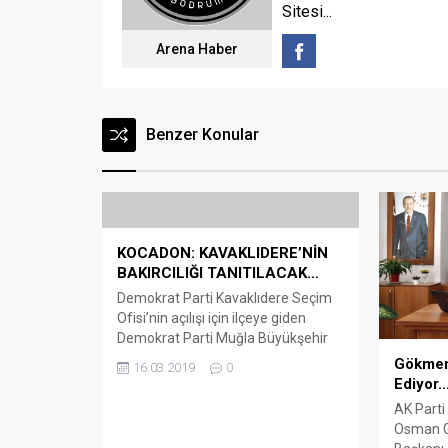
Sitesi...
Arena Haber
Benzer Konular
KOCADON: KAVAKLIDERE’NİN
BAKIRCILIĞI TANITILACAK…
Demokrat Parti Kavaklıdere Seçim
Ofisi’nin açılışı için ilçeye giden
Demokrat Parti Muğla Büyükşehir
Belediye Başkan Adayı Mehmet
Gökmen
16.03.2019
0
Kocadon, Kavaklıdere Belediye
Ediyor
Başkanı Mehmet Demir’i ve
AK Parti
Kavaklıdere esnafını da ziyaret
Osman G
ederek bölgenin sorunları hakkında