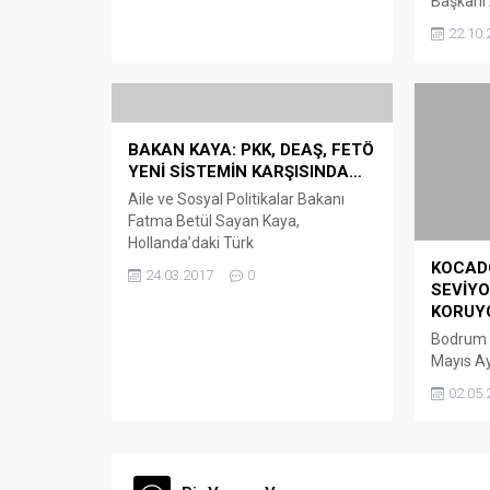
Başkanı
bilgi aldı. Seçim ofisi açılışında,
karşı idd
Demokrat Parti Muğla Büyükşehir
22.10.
Bodrum 
Belediye Başkan Adayı Mehmet
İlçe Ba
Kocadon’a; DP Muğla İl...
yaptığı 
Bodrum 
Yardımcıs
BAKAN KAYA: PKK, DEAŞ, FETÖ
bazı idd
YENİ SİSTEMİN KARŞISINDA…
Başkan A
Gökmen’i
Aile ve Sosyal Politikalar Bakanı
Fatma Betül Sayan Kaya,
Hollanda’daki Türk
Başkonsolosluğu’na girişinin polis
KOCADO
24.03.2017
0
tarafından engellenmesine ilişkin
SEVİYO
olarak “‘Evet’ kampanyalarına izin
KORUY
vermemelerinin tek nedeni
Bodrum B
büyüyen, değişen Türkiye’den
Mayıs Ay
duydukları rahatsızlıktır. Sizin
Kültür v
02.05.
gücünüz ve desteğinizle
gerçekleş
Hollanda’da milletime layık olan
gündem m
duruşu sergiledim” dedi. Aile ve
madde gö
Sosyal Politikalar Bakanı Fatma
üyeleri 
Betül Sayan Kaya, Muğla’nın...