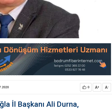
A
A
7.2020
0
+
-
la İl Başkanı Ali Durna,