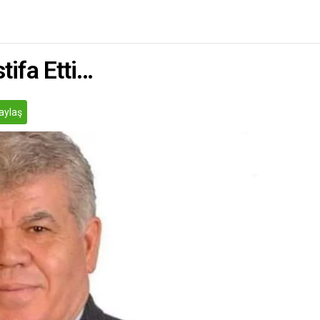
tifa Etti…
aylaş