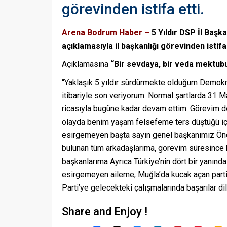
görevinden istifa etti.
Arena Bodrum Haber –
5 Yıldır DSP İl Başka
açıklamasıyla il başkanlığı görevinden istifa
Açıklamasına
“Bir sevdaya, bir veda mektub
“Yaklaşık 5 yıldır sürdürmekte olduğum Demokr
itibariyle son veriyorum. Normal şartlarda 31 
ricasıyla bugüne kadar devam ettim. Görevim d
olayda benim yaşam felsefeme ters düştüğü için
esirgemeyen başta sayın genel başkanımız Önd
bulunan tüm arkadaşlarıma, görevim süresince b
başkanlarıma Ayrıca Türkiye’nin dört bir yanında
esirgemeyen aileme, Muğla’da kucak açan parti
Parti’ye gelecekteki çalışmalarında başarılar dil
Share and Enjoy !