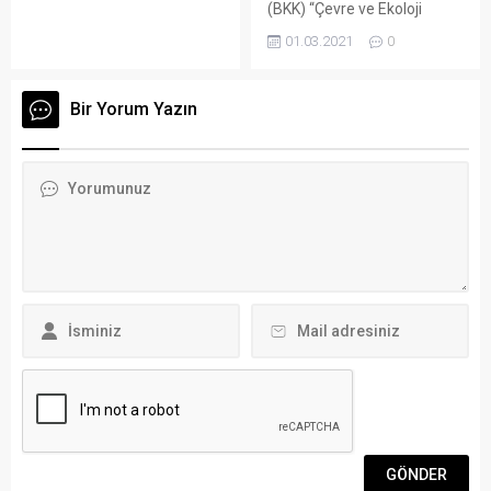
Koordinasyon Kurulu’ndan
(BKK) “Çevre ve Ekoloji
tepki geldi. Dev RES
Meclisi” kurulması nedeniyle
01.03.2021
0
türbinleri için beton döküm
konuya duyarlı olan tüm
işlemlerinin tamamlandığı
dinamiklere çağrı yaptı.
Geriş’te dün itibariyle dev
Arena Bodrum Haber –
Bir Yorum Yazın
türbinlerin parçaları bölgeye
Bodrum’da Anayasa ve
taşınmaya başlandı. Açılan
yasalar hiçe sayılarak, uzun
davalara, yürütmeyi
zamandır var olan ve devam
durdurma kararlarına ve
eden, kısaca “yaşamın ve
firmanın lisans süresinin
doğanın talanı” diye ifade
dolmuş olmasına rağmen
edeceğimiz süreç üzerine
türbin inşaatlarına
“Bodrum Kent Konseyi
başlanmasına Türk
Çevre ve Ekoloji Meclisi”nin...
Mühendis ve...