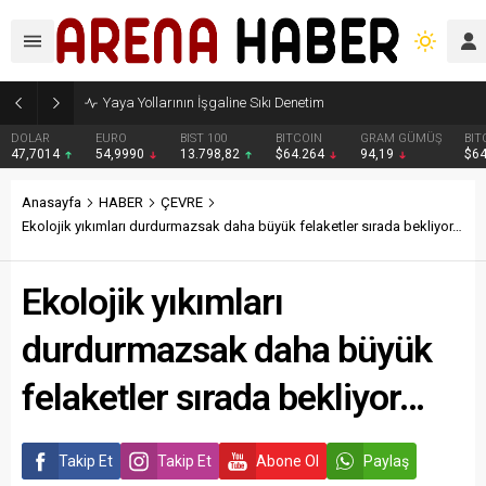
Yaya Yollarının İşgaline Sıkı Denetim
DOLAR
EURO
BIST 100
BITCOIN
GRAM GÜMÜŞ
BIT
47,7014
54,9990
13.798,82
$64.264
94,19
$6
Anasayfa
HABER
ÇEVRE
Ekolojik yıkımları durdurmazsak daha büyük felaketler sırada bekliyor…
Ekolojik yıkımları
durdurmazsak daha büyük
felaketler sırada bekliyor…
Takip Et
Takip Et
Abone Ol
Paylaş