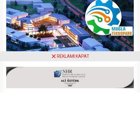
REKLAMI KAPAT
Arena Haber
MUĞLA
Yayınlama: 17.03.2020
A
A
+
-
“Muğla Teknoloji Geliştirme