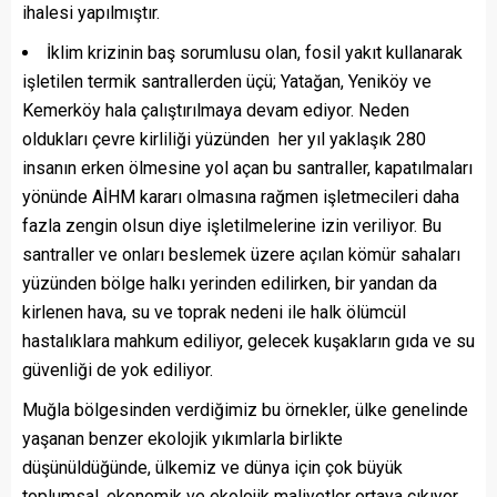
ihalesi yapılmıştır.
İklim krizinin baş sorumlusu olan, fosil yakıt kullanarak
işletilen termik santrallerden üçü; Yatağan, Yeniköy ve
Kemerköy hala çalıştırılmaya devam ediyor. Neden
oldukları çevre kirliliği yüzünden her yıl yaklaşık 280
insanın erken ölmesine yol açan bu santraller, kapatılmaları
yönünde AİHM kararı olmasına rağmen işletmecileri daha
fazla zengin olsun diye işletilmelerine izin veriliyor. Bu
santraller ve onları beslemek üzere açılan kömür sahaları
yüzünden bölge halkı yerinden edilirken, bir yandan da
kirlenen hava, su ve toprak nedeni ile halk ölümcül
hastalıklara mahkum ediliyor, gelecek kuşakların gıda ve su
güvenliği de yok ediliyor.
Muğla bölgesinden verdiğimiz bu örnekler, ülke genelinde
yaşanan benzer ekolojik yıkımlarla birlikte
düşünüldüğünde, ülkemiz ve dünya için çok büyük
toplumsal, ekonomik ve ekolojik maliyetler ortaya çıkıyor.