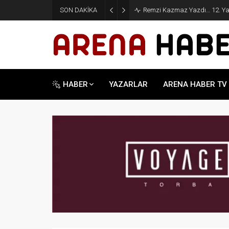
SON DAKİKA
Remzi Kazmaz Yazdı… 12. Yarg
HABER
YAZARLAR
ARENA HABER TV