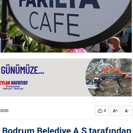
A
A
.2020
0
+
-
Bodrum Belediye A.Ş tarafından