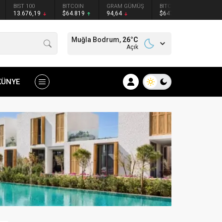
BIST 100
BITCOIN
GRAM GÜMÜŞ
BITCOIN
ETHER
13.676,19
$64.819
94,64
$64739
$1908
Muğla Bodrum,
26
°C
Açık
KÜNYE