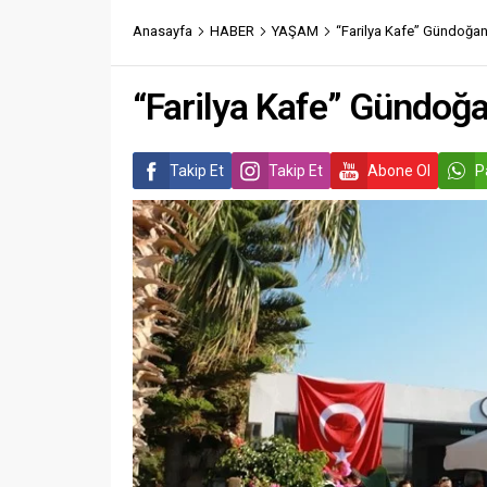
Anasayfa
HABER
YAŞAM
“Farilya Kafe” Gündoğan
“Farilya Kafe” Gündoğ
Takip Et
Takip Et
Abone Ol
P