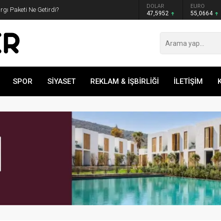
GRAM ALTIN
DOLAR
EURO
ı Paketi Ne Getirdi?
6.528,76
47,5952
55,0664
SPOR
SİYASET
REKLAM & İŞBİRLİĞİ
İLETİŞİM