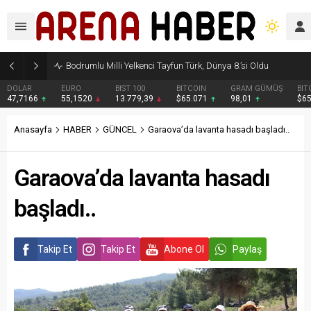
Bodrumlu Milli Yelkenci Tayfun Türk, Dünya 8.’si Oldu
DOLAR
EURO
BIST 100
BITCOIN
GRAM GÜMÜŞ
BIT
47,7166
55,1520
13.779,39
$65.071
98,01
$6
Anasayfa
HABER
GÜNCEL
Garaova’da lavanta hasadı başladı..
Garaova’da lavanta hasadı
başladı..
Takip Et
Takip Et
Abone Ol
Paylaş