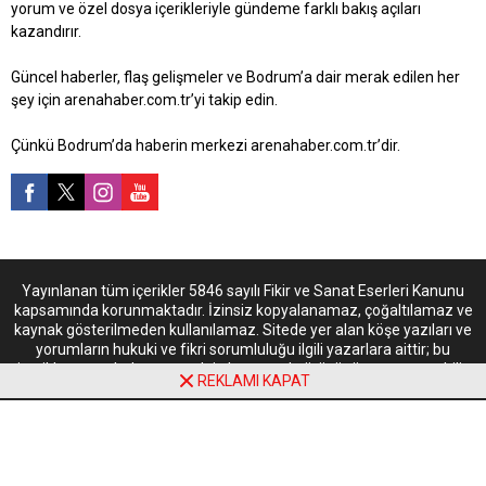
yorum ve özel dosya içerikleriyle gündeme farklı bakış açıları
kazandırır.
Güncel haberler, flaş gelişmeler ve Bodrum’a dair merak edilen her
şey için arenahaber.com.tr’yi takip edin.
Çünkü Bodrum’da haberin merkezi arenahaber.com.tr’dir.
Yayınlanan tüm içerikler 5846 sayılı Fikir ve Sanat Eserleri Kanunu
kapsamında korunmaktadır. İzinsiz kopyalanamaz, çoğaltılamaz ve
kaynak gösterilmeden kullanılamaz. Sitede yer alan köşe yazıları ve
yorumların hukuki ve fikri sorumluluğu ilgili yazarlara aittir; bu
içerikler arenahaber.com.tr’nin kurumsal görüşünü yansıtmayabilir.
REKLAMI KAPAT