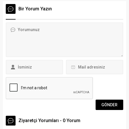
olması bekleniyor.
aramak amacıyla önemli bir
Bir Yorum Yazın
Cumartesi öğle saatlerinde
etkinliğe imza attı ARENA
şiddetini arttırması beklenen
HABER – “Kadın ve Çocuk
yağışlı hava ile birlikte
Yoksulluğu” konulu söyleşi,
Güneyli yönlerden esecek
alanında uzman isimlerden
rüzgar, zaman zaman
Hacer Foggo ve Melek
fırtınaya dönecek. Yağış ve
Bahat’ın katılımıyla
fırtınanın Pazar...
gerçekleştirildi. Etkinliğin
konuğu olarak, yoksulluk ve
sosyal adalet alanında
önemli...
Ziyaretçi Yorumları - 0 Yorum