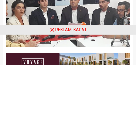
REKLAMI KAPAT
Arena Haber
SİYASET
Yayınlama: 06.05.2025
A
A
+
-
Özgür Özel’e yapılan sadırıyı
kınamak üzere CHP örgütlerinde