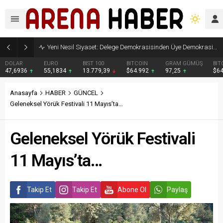
Yeni Nesil Siyaset: Delege Demokrasisinden Üye Demokrasisine
DOLAR
EURO
BIST 100
BITCOIN
GRAM GÜMÜŞ
BIT
47,6936
55,1834
13.779,39
$64.992
97,25
$6
Anasayfa
HABER
GÜNCEL
Geleneksel Yörük Festivali 11 Mayıs’ta…
Geleneksel Yörük Festivali
11 Mayıs’ta…
Takip Et
Takip Et
Abone Ol
Paylaş