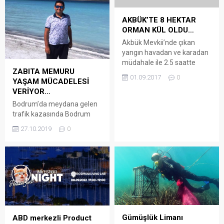
AKBÜK’TE 8 HEKTAR
ORMAN KÜL OLDU…
Akbük Mevkii’nde çıkan
yangın havadan ve karadan
müdahale ile 2.5 saatte
ZABITA MEMURU
güçlükle söndürülürken, 8
01.09.2017
0
YAŞAM MÜCADELESİ
hektarlık ormanlık alan küle
VERİYOR…
döndü. Gökova Körfezi’nin
dünyaca ünlü Akbük
Bodrum’da meydana gelen
Koyu’ndaki çam ağaçlarıyla
trafik kazasında Bodrum
kaplı ormanlık alanda bugün
Belediyesinde görev yapan
27.10.2019
0
saat 14.30 sıralarında henüz
Zabıta Memuru ağır şekilde
belirlenemeyen bir nedenle
yaralandı. Kaza, Kızılağaç
yangın çıktı. Milas Orman
yolunda dün gece saat
İşletmesi Müdürlüğü’ne
23.30 sularında meydana
bağlı Ören Şefliği ekiplerin ilk
geldi. Edinilen bilgilere göre
müdahaleyi...
motosikletiyle, Bodrum’dan
Kızılağaç’taki evine doğru
gitmekte olan, Bodrum
Belediyesi’nde Zabıta
Gümüşlük Limanı
ABD merkezli Product
memuru olarak görev yapan