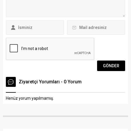
BİTAV binasında
Bayramı’nın ilk günü
gerçekleşen toplantıya
yapılmıştı. Girişlerin
Bodrum Belediye Başkanı
ücretsiz...
Ahmet Aras, Bodrum
Belediye Başkan
Yardımcıları Turgay Kaya
ile...
Ziyaretçi Yorumları - 0 Yorum
Henüz yorum yapılmamış.