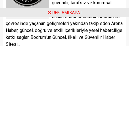
güvenilir, tarafsız ve kurumsal
habercilik anlayışıyla okuyuculara
REKLAMI KAPAT
Arena Haber
sunan editör hesabıdır. Bodrum ve
çevresinde yaşanan gelişmeleri yakından takip eden Arena
Haber, güncel, doğru ve etkili içerikleriyle yerel haberciliğe
katkı sağlar. Bodrum'un Güncel, İlkeli ve Güvenilir Haber
Sitesi...
Herkes gibi gazetecilerde güzel bir güne uyanmak ister.
Güzel insanları ve olayları haberleştirmek ve yorumlamak
ister.
Bu giriş cümlesi arkasından kötü bir şey mi gelecek diye
düşünmeyin lütfen! Olabilecek
en kötü şey
çoktan
gerçekleşti zaten..
Öğrenilmiş çaresizliğimizle
birlikte her geçen gün