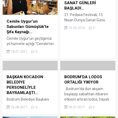
SANAT GÜNLERİ
BAŞLADI…
21. Pedasa Festivali, 15
Nisan Dünya Sanat Günü
Cemile Uygur’un
etkinlikleri ile başladı.
Sabunları Gümüşlük’te
16.04.2016
0
Şifa Kaynağı…
Cemile Uygur’un geçtiğimiz
yıl hizmete açtığı “Cemile’nin
Sabunları ve Fazlası”
18.07.2021
0
birbirinden doğal
malzemeler ile yapılmış el
emeği sabunlar dışında yine
çeşitli sanatçıların el yapımı
ürünleri ile görülmeye değer
BAŞKAN KOCADON
BODRUM’DA LODOS
şirin bir konsept oluşturmuş.
BELEDİYE
ORTALIĞI YIKIYOR
Arena Bodrum Haber –
PERSONELİYLE
Bodrum’da dün akşam
Cemile’nin kendi el emeği ile
BAYRAMLAŞTI…
başlayıp sabahtan itibaren
ürettiği bıttım sabunundan,
Bodrum Belediye Başkanı
etkisini artıran lodos, hayatı
ısırgan sabununa, eşek sütlü
Mehmet Kocadon, Kurban
olumsuz etkiliyor. Sahil
avokadolu sabunundan,...
26.08.2017
0
06.01.2017
0
Bayramı öncesinde
kesimindeki restoran,
personeliyle bayramlaşarak
kafeterya ve evlerde su