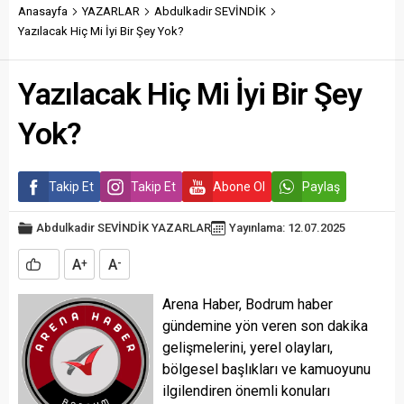
Anasayfa
YAZARLAR
Abdulkadir SEVİNDİK
Yazılacak Hiç Mi İyi Bir Şey Yok?
Yazılacak Hiç Mi İyi Bir Şey
Yok?
Takip Et
Takip Et
Abone Ol
Paylaş
Abdulkadir SEVİNDİK
YAZARLAR
Yayınlama: 12.07.2025
A
A
+
-
Arena Haber, Bodrum haber
gündemine yön veren son dakika
gelişmelerini, yerel olayları,
bölgesel başlıkları ve kamuoyunu
ilgilendiren önemli konuları