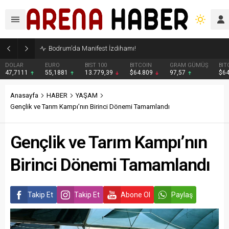
Bodrum’da Manifest İzdihamı!
DOLAR
EURO
BIST 100
BITCOIN
GRAM GÜMÜŞ
BIT
47,7111
55,1881
13.779,39
$64.809
97,57
$6
Anasayfa
HABER
YAŞAM
Gençlik ve Tarım Kampı’nın Birinci Dönemi Tamamlandı
Gençlik ve Tarım Kampı’nın
Birinci Dönemi Tamamlandı
Takip Et
Takip Et
Abone Ol
Paylaş