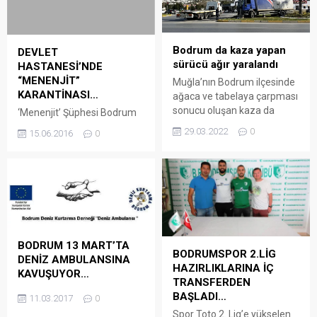
Bodrum da kaza yapan
DEVLET
sürücü ağır yaralandı
HASTANESİ’NDE
“MENENJİT”
Muğla’nın Bodrum ilçesinde
KARANTİNASI…
ağaca ve tabelaya çarpması
sonucu oluşan kaza da
‘Menenjit’ Şüphesi Bodrum
kamyonette sıkışan sürücü
Devlet Hastanesi ‘Acil
29.03.2022
0
15.06.2016
0
ağır yaralandı. Arena
Servisi’ni karantinaya
Bodrum Haber – Nuri
aldırttı. Hastaya yapılan
Aldam’ın kullandığı 20 ACH
tetkiklerinde menenjite
827 plakalı kargo firmasına
rastlanmayınca, acil servis
ait kamyonet, Gümbet
tekrar hizmete açıldı. Bir
Kavşağı’nda refüjdeki
otelde animatörlük yapan
ağaçlara, ardından
Alman uyruklu Nina
yönlendirme tabelasına
Hamadech’in ağır ateş
BODRUM 13 MART’TA
çarparak durdu. Bölgeye
BODRUMSPOR 2.LİG
şikayetiyle kaldırıldığı
DENİZ AMBULANSINA
sevk edilen 112 Acil Servis,
HAZIRLIKLARINA İÇ
Bodrum Devlet
KAVUŞUYOR…
itfaiye ve polis ekipleri,...
TRANSFERDEN
Hastanesin’de ‘menenjit’
BAŞLADI…
hastalığına yakalandığı
11.03.2017
0
şüphesi, acil servisi
Spor Toto 2. Lig’e yükselen