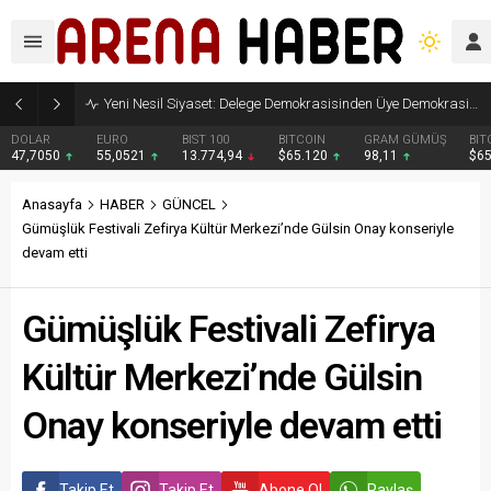
Yeni Nesil Siyaset: Delege Demokrasisinden Üye Demokrasisine
DOLAR
EURO
BIST 100
BITCOIN
GRAM GÜMÜŞ
BIT
47,7050
55,0521
13.774,94
$65.120
98,11
$6
Anasayfa
HABER
GÜNCEL
Gümüşlük Festivali Zefirya Kültür Merkezi’nde Gülsin Onay konseriyle
devam etti
Gümüşlük Festivali Zefirya
Kültür Merkezi’nde Gülsin
Onay konseriyle devam etti
Takip Et
Takip Et
Abone Ol
Paylaş