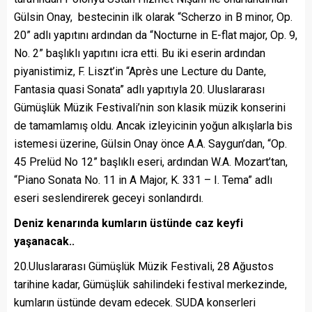
Gülsin Onay, bestecinin ilk olarak “Scherzo in B minor, Op.
20” adlı yapıtını ardından da “Nocturne in E-flat major, Op. 9,
No. 2” başlıklı yapıtını icra etti. Bu iki eserin ardından
piyanistimiz, F. Liszt’in “Après une Lecture du Dante,
Fantasia quasi Sonata” adlı yapıtıyla 20. Uluslararası
Gümüşlük Müzik Festivali’nin son klasik müzik konserini
de tamamlamış oldu. Ancak izleyicinin yoğun alkışlarla bis
istemesi üzerine, Gülsin Onay önce A.A. Saygun’dan, “Op.
45 Prelüd No 12” başlıklı eseri, ardından W.A. Mozart’tan,
“Piano Sonata No. 11 in A Major, K. 331 – I. Tema” adlı
eseri seslendirerek geceyi sonlandırdı.
Deniz kenarında kumların üstünde caz keyfi
yaşanacak..
20.Uluslararası Gümüşlük Müzik Festivali, 28 Ağustos
tarihine kadar, Gümüşlük sahilindeki festival merkezinde,
kumların üstünde devam edecek. SUDA konserleri