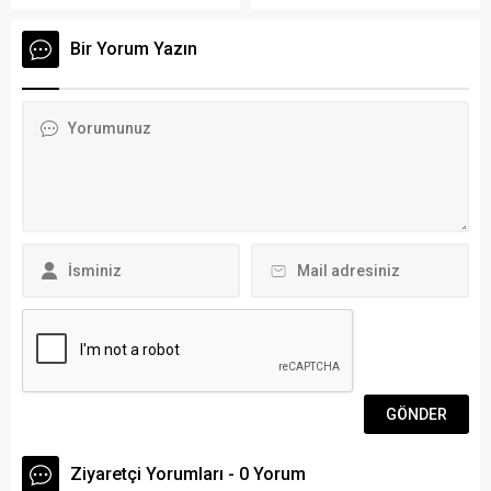
nedeniyle öldüğü sanılan
Gezgünç’e otopsi
Bir Yorum Yazın
yapılmasına karar verildi.
Yalıkavak Mahallesi’nde
oturan evli ve 2 çocuk
babası Cemil Gezgünç,
evinde ölü bulundu. Deveci
Salih Caddesi 21 numarada
oturan Gezgünç’ü bugün
görmeyen ve kendisinden
haber alamayan...
Ziyaretçi Yorumları - 0 Yorum