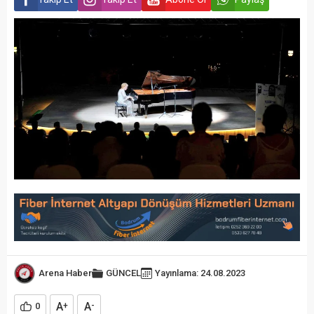
Arena Haber
GÜNCEL
Yayınlama: 24.08.2023
A
A
0
+
-