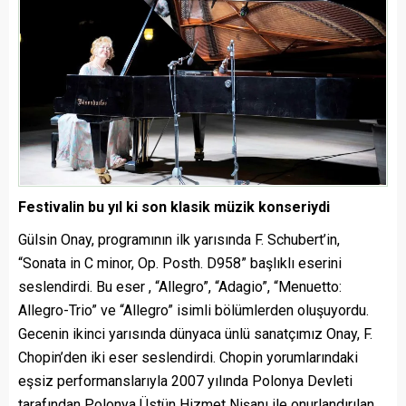
Festivalin bu yıl ki son klasik müzik konseriydi
Gülsin Onay, programının ilk yarısında F. Schubert’in,
“Sonata in C minor, Op. Posth. D958” başlıklı eserini
seslendirdi. Bu eser , “Allegro”, “Adagio”, “Menuetto:
Allegro-Trio” ve “Allegro” isimli bölümlerden oluşuyordu.
Gecenin ikinci yarısında dünyaca ünlü sanatçımız Onay, F.
Chopin’den iki eser seslendirdi. Chopin yorumlarındaki
eşsiz performanslarıyla 2007 yılında Polonya Devleti
tarafından Polonya Üstün Hizmet Nişanı ile onurlandırılan