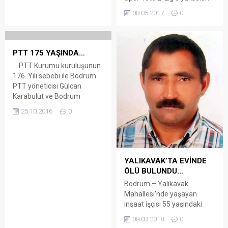
kapattırdı. Torba
Bodrum Belediyesi
08.05.2017
0
Mahallesi’ndeki bir otelin
Bodrumspor iç transfere
animasyon ekibinde görevli
hızlı başladı.
Alman uyruklu 29
B.B.Bodrumspor yönetimi
yaşındaki...
şampiyonluğun ardından
PTT 175 YAŞINDA…
yeni sezon çalışmalarına
PTT Kurumu kuruluşunun
başlarken, iç transferde
176. Yılı sebebi ile Bodrum
takımın 3 önemli ismi ile
PTT yöneticisi Gülcan
sözleşme imzaladı. B.B.
Karabulut ve Bodrum
Bodrumspor’un 3 yıldır
Yarımada Dağıtım Toplama
formasını giyen takım
25.10.2016
0
Merkez Müdürü Bektaş
kaptanları Erkan Değişmez,
Yalçın Kaymakam Dr.
Agah Oktay Yılmaz ve Tolga
Mehmet Gödekmerdan’ı
Deniz ile 2 yıllık sözleşme
makamında ziyaret etti.
imzalayan...
Bodrum Kaymakamı Dr.
YALIKAVAK’TA EVİNDE
Mehmet Gödekmerdan
ÖLÜ BULUNDU…
Bodrum PTT Yöneticisi
Bodrum – Yalıkavak
Gülcan Karabulut, Bodrum
Mahallesi’nde yaşayan
Yarımada Dağıtım Toplama
inşaat işçisi 55 yaşındaki
Merkez Müdürü Bektaş
Cemil Gezgünç, evinde ölü
Yalçın, Şef Müge...
08.03.2018
0
bulundu. Kalp krizin