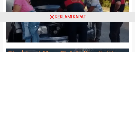
REKLAMI KAPAT
Arena Haber
ASAYİŞ
GÜNCEL
Yayınlama: 06.10.2019
A
A
+
-
Bodrum’da seyir halindeyken alev alan bir
otomobile zamanında müdahale edilerek
söndürüldü