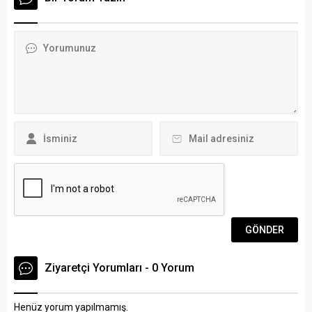
tatil için ilçeye gelen Gulieva
küllerinden yeniden
Leila (28), Milas-Bodrum
doğuşunun, bağımsızlığa ve
Havalimanı‘nda uçaktan
özgürlüğe inancının, millet
indikten sonra otele gitmek
iradesine dayanan bir
için Adem Aldırak’ın
yönetim anlayışının ilan
kullandığı Muğla Büyükşehir
edildiği gündür. Büyük
Belediyesine bağlı MUTTAŞ
Önderimiz Gazi Mustafa
otobüsüne bindi. Bodrum
Kemal Atatürk ve silah
Otobüs Terminali’nde tüm
arkadaşları,...
yolcular...
Ziyaretçi Yorumları - 0 Yorum
Henüz yorum yapılmamış.