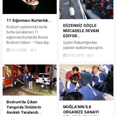
11 Sığınmacı Kurtarıldı…
DÜZENSİZ GÖÇLE
Bodrum açıklarında lastik
MÜCADELE DEVAM
botla sürüklenen 11
EDİYOR…
sığınmacı kurtarıldı Arena
İçişleri Bakanlığından
Bodrum Haber – Yasa dışı
yapılan açıklamaya göre,
yolla yurt dışına çıkmaya
25.11.2020
0
Sahil Güvenlik
çalışan sığınmacıların
05.01.2019
0
Komutanlığınca, 7 gün 24
bulunduğu lastik bot,
saat esasına göre yürütülen
Görecek Adası açıklarında
düzensiz göçle mücadele
motor arızası nedeniyle
faaliyetleri kapsamında, 28
sürüklenmeye
Aralık 2018-4 Ocak 2019
başladı. Yardım
arasında, 13 olaya
beklendiği ihbarı üzerine
müdahale edildi. Olayların
görevlendirilen Sahil
11’i Sahil Güvenlik İzmir ve
Güvenlik ekibi bölgeye ulaştı.
Kuzey Ege grup
Sahil Güvenlik botuna
Bodrum’da Çıkan
komutanlıkları, ikisi Sahil
alınarak karaya çıkarılan 11
MUĞLA’NIN İLK
Yangında Ünlülerin
Güvenlik Güney Ege Grup
yabancı uyruklu, işlemlerinin
ORGANİZE SANAYİ
Avukatı Yaralandı…
Komutanlığı sorumluluk
ardından Muğla...