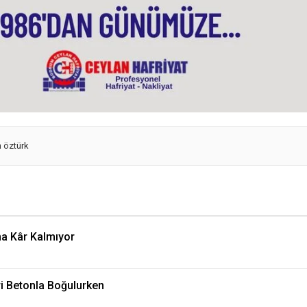
 öztürk
na Kâr Kalmıyor
ri Betonla Boğulurken