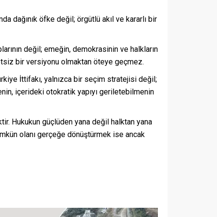
a dağınık öfke değil; örgütlü akıl ve kararlı bir
larının değil; emeğin, demokrasinin ve halkların
letsiz bir versiyonu olmaktan öteye geçmez.
ye İttifakı, yalnızca bir seçim stratejisi değil;
in, içerideki otokratik yapıyı geriletebilmenin
ktir. Hukukun güçlüden yana değil halktan yana
mümkün olanı gerçeğe dönüştürmek ise ancak