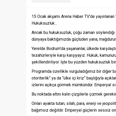
15 Ocak akşamı Arena Haber TV’de yayınlanan “A
Hukuksuzluk…
Ancak bu hukuksuzluk, çoğu zaman söylendiği g
dünyaya baktığımızda güçlüden yana, mağdurun 
Yerelde Bodrum’da yaşananlar, ülkede karşılaştığ
tezahürleriyle karşı karşıyayız. Hukuk; kamunun
şekillendiriliyor. İşte bu yüzden hukuksuzluk bir 
Programda özellikle vurguladığımız bir diğer baş
otoriterlik” ya da “ülke içi kriz” başlığıyla açı
izlerini açıkça görmek mümkündür. Emperyal sist
Bu noktada altını kalın çizgilerle çizmek gereki
Onları ayakta tutan; silah, para, enerji ve jeop
bağımsız değildir. Emperyal güçlerin sessiz 