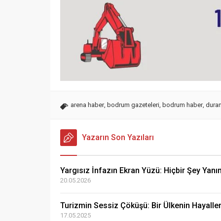
arena haber
,
bodrum gazeteleri
,
bodrum haber
,
duran
Yazarın Son Yazıları
Yargısız İnfazın Ekran Yüzü: Hiçbir Şey Yanı
20.05.2026
Turizmin Sessiz Çöküşü: Bir Ülkenin Hayalle
17.05.2025