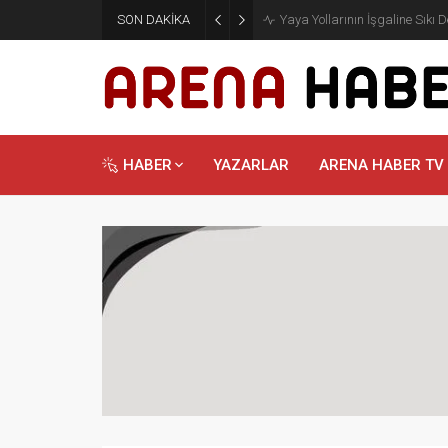
SON DAKİKA
Yaya Yollarının İşgaline Sıkı 
HABER
YAZARLAR
ARENA HABER TV