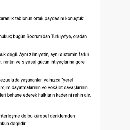
aranlık tablonun ortak paydasını konuştuk:
 hukuk; bugün Bodrum’dan Türkiye’ye, oradan
k değil. Aynı zihniyetin, aynı sistemin farklı
 rantın ve siyasal gücün ihtiyaçlarına göre
nezuela’da yaşananlar; yalnızca “yerel
i rejim dayatmalarının ve vekâlet savaşlarının
i bahane ederek halkların kaderini rehin alır.
 otoriterleşme de bu küresel denklemden
kün değildir.