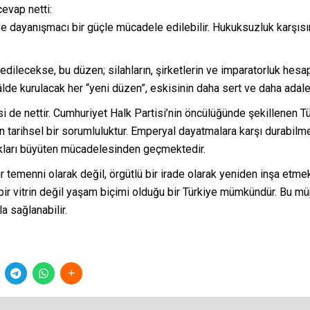
evap netti:
 ve dayanışmacı bir güçle mücadele edilebilir. Hukuksuzluk karşısınd
ilecekse, bu düzen; silahların, şirketlerin ve imparatorluk hesap
lde kurulacak her “yeni düzen”, eskisinin daha sert ve daha ada
de nettir. Cumhuriyet Halk Partisi’nin öncülüğünde şekillenen Türki
 tarihsel bir sorumluluktur. Emperyal dayatmalara karşı durabilmen
ifakları büyüten mücadelesinden geçmektedir.
temenni olarak değil, örgütlü bir irade olarak yeniden inşa etme
bir vitrin değil yaşam biçimi olduğu bir Türkiye mümkündür. Bu 
a sağlanabilir.