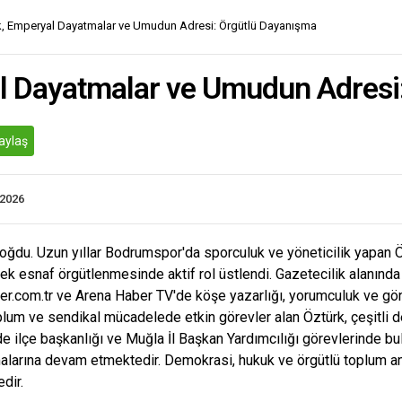
, Emperyal Dayatmalar ve Umudun Adresi: Örgütlü Dayanışma
l Dayatmalar ve Umudun Adresi
aylaş
.2026
doğdu. Uzun yıllar Bodrumspor'da sporculuk ve yöneticilik yapan 
ek esnaf örgütlenmesinde aktif rol üstlendi. Gazetecilik alanında
ber.com.tr ve Arena Haber TV'de köşe yazarlığı, yorumculuk ve gön
plum ve sendikal mücadelede etkin görevler alan Öztürk, çeşitli de
 ilçe başkanlığı ve Muğla İl Başkan Yardımcılığı görevlerinde bul
malarına devam etmektedir. Demokrasi, hukuk ve örgütlü toplum an
dir.