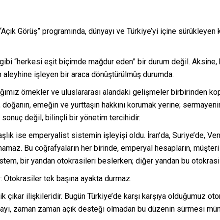
çık Görüş” programında, dünyayı ve Türkiye’yi içine sürükleyen k
ibi “herkesi eşit biçimde mağdur eden” bir durum değil. Aksine,
aleyhine işleyen bir araca dönüştürülmüş durumda.
ımız örnekler ve uluslararası alandaki gelişmeler birbirinden kopu
, doğanın, emeğin ve yurttaşın hakkını korumak yerine; sermayenin,
sonuç değil, bilinçli bir yönetim tercihidir.
lık ise emperyalist sistemin işleyişi oldu. İran’da, Suriye’de, Ve
klanamaz. Bu coğrafyaların her birinde, emperyal hesapların, müşter
em, bir yandan otokrasileri beslerken; diğer yandan bu otokrasiler
r: Otokrasiler tek başına ayakta durmaz.
olitik çıkar ilişkileridir. Bugün Türkiye’de karşı karşıya olduğumuz
onayı, zaman zaman açık desteği olmadan bu düzenin sürmesi müm