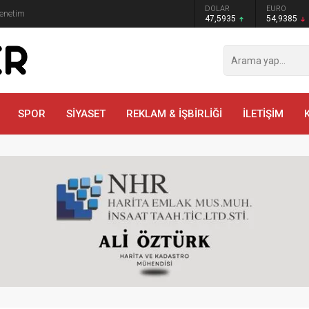
GRAM ALTIN
DOLAR
EURO
Denetim
6.465,12
47,5935
54,9385
SPOR
SİYASET
REKLAM & İŞBİRLİĞİ
İLETİŞİM