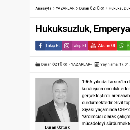
Anasayfa
YAZARLAR
Duran ÖZTÜRK
Hukuksuzluk
Hukuksuzluk, Emperya
Takip Et
Takip Et
Abone Ol
P
Duran ÖZTÜRK
-
YAZARLAR
Yayınlama: 17.01
1966 yılında Tarsus'ta 
kuruluşuna öncülük eder
gerçekleştirdi. arenaha
sürdürmektedir. Sivil to
Siyasi yaşamında CHP'de
Yardımcısı olarak çalış
mücadeleyi sürdürmekte
Duran Öztürk