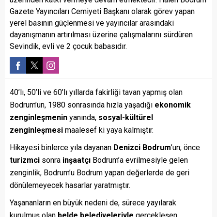
Gazete Yayıncıları Cemiyeti Başkanı olarak görev yapan
yerel basının güçlenmesi ve yayıncılar arasındaki
dayanışmanın artırılması üzerine çalışmalarını sürdüren
Sevindik, evli ve 2 çocuk babasıdır.
40’lı, 50’li ve 60’lı yıllarda fakirliği tavan yapmış olan
Bodrum’un, 1980 sonrasında hızla yaşadığı
ekonomik
zenginleşmenin
yanında,
sosyal-kültürel
zenginleşmesi
maalesef ki yaya kalmıştır.
Hikayesi binlerce yıla dayanan
Denizci Bodrum
’un; önce
turizmci
sonra
inşaatçı
Bodrum’a evrilmesiyle gelen
zenginlik, Bodrum’u Bodrum yapan değerlerde de geri
dönülemeyecek hasarlar yaratmıştır.
Yaşananların en büyük nedeni de, sürece yayılarak
kurulmuş olan
belde belediyeleriyle
gerçekleşen