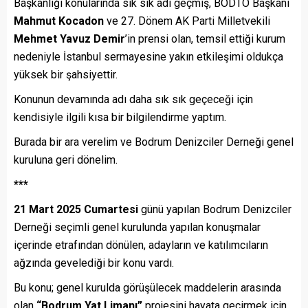
Başkanlığı konularında sık sık adı geçmiş, BODTO Başkanı
Mahmut Kocadon
ve 27. Dönem AK Parti Milletvekili
Mehmet Yavuz Demir
’in prensi olan, temsil ettiği kurum
nedeniyle İstanbul sermayesine yakın etkileşimi oldukça
yüksek bir şahsiyettir.
Konunun devamında adı daha sık sık geçeceği için
kendisiyle ilgili kısa bir bilgilendirme yaptım.
Burada bir ara verelim ve Bodrum Denizciler Derneği genel
kuruluna geri dönelim.
***
21 Mart 2025 Cumartesi
günü yapılan Bodrum Denizciler
Derneği seçimli genel kurulunda yapılan konuşmalar
içerinde etrafından dönülen, adayların ve katılımcıların
ağzında gevelediği bir konu vardı.
Bu konu; genel kurulda görüşülecek maddelerin arasında
olan
“Bodrum Yat Limanı”
projesini hayata geçirmek için