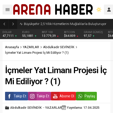
Büyükşehir 2,5 Yıllık Hizmetlerini Muğlalılarla Buluşturuyor
DOLAR
EURO
BIST 100
BITCOIN
GRAM GÜMÜŞ
BIT
47,7111
55,1881
13.779,39
$64.809
97,57
$6
Anasayfa
YAZARLAR
Abdulkadir SEVİNDİK
İçmeler Yat Limanı Projesi İç Mi Ediliyor ? (1)
İçmeler Yat Limanı Projesi İç
Mi Ediliyor ? (1)
Takip Et
Takip Et
Abone Ol
Paylaş
Abdulkadir SEVİNDİK
-
YAZARLAR
Yayınlama: 17.04.2025