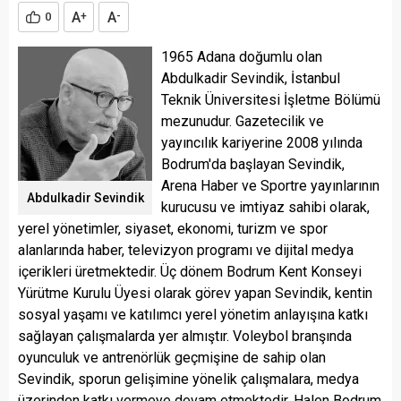
A
A
0
+
-
1965 Adana doğumlu olan
Abdulkadir Sevindik, İstanbul
Teknik Üniversitesi İşletme Bölümü
mezunudur. Gazetecilik ve
yayıncılık kariyerine 2008 yılında
Bodrum'da başlayan Sevindik,
Arena Haber ve Sportre yayınlarının
Abdulkadir Sevindik
kurucusu ve imtiyaz sahibi olarak,
yerel yönetimler, siyaset, ekonomi, turizm ve spor
alanlarında haber, televizyon programı ve dijital medya
içerikleri üretmektedir. Üç dönem Bodrum Kent Konseyi
Yürütme Kurulu Üyesi olarak görev yapan Sevindik, kentin
sosyal yaşamı ve katılımcı yerel yönetim anlayışına katkı
sağlayan çalışmalarda yer almıştır. Voleybol branşında
oyunculuk ve antrenörlük geçmişine de sahip olan
Sevindik, sporun gelişimine yönelik çalışmalara, medya
üzerinden katkı vermeye devam etmektedir. Halen Bodrum