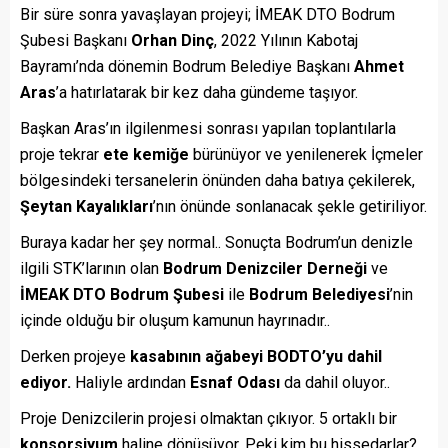
Bir süre sonra yavaşlayan projeyi; İMEAK DTO Bodrum
Şubesi Başkanı
Orhan Dinç
, 2022 Yılının Kabotaj
Bayramı’nda dönemin Bodrum Belediye Başkanı
Ahmet
Aras
’a hatırlatarak bir kez daha gündeme taşıyor.
Başkan Aras’ın ilgilenmesi sonrası yapılan toplantılarla
proje tekrar
ete kemiğe
bürünüyor ve yenilenerek İçmeler
bölgesindeki tersanelerin önünden daha batıya çekilerek,
Şeytan Kayalıkları
’nın önünde sonlanacak şekle getiriliyor.
Buraya kadar her şey normal.. Sonuçta Bodrum’un denizle
ilgili STK’larının olan
Bodrum Denizciler Derneği
ve
İMEAK DTO Bodrum Şubesi
ile
Bodrum Belediyesi
’nin
içinde olduğu bir oluşum kamunun hayrınadır..
Derken projeye
kasabının ağabeyi BODTO’yu dahil
ediyor.
Haliyle ardından
Esnaf Odası
da dahil oluyor..
Proje Denizcilerin projesi olmaktan çıkıyor. 5 ortaklı bir
konsorsiyum
haline dönüşüyor. Peki kim bu hissedarlar?