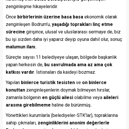
zenginleşme hikayeleridir.
Önce
birbirlerinin üzerine basa basa
ekonomik olarak
zenginleşen Bodrum’u,
yaşadığı toprakları linç etme
sürecine
girişince, ulusal ve uluslararası sermaye de, biz
bu işi sizden daha iyi yaparız deyip oyuna dahil olur, sonuç
malumun ilanı
..
Süreçte sayısı 11 belediyeye ulaşan, bölgede başkanlık
yapan herkesin de,
bu savrulmada ama az ama çok
katkısı vardır
. İstisnaları da kaideyi bozmaz.
Yapılan
binlerce turistik tesisten
ve
on binlerce
konuttan
zenginleşenlerin doymak bilmeyen hırslar,
zamanla bölgenin
en güçlü ailesi
olabilme veya
aileleri
arasına girebilmeme
haline de bürünmüş..
Yönettikleri kurumlarla (belediyeler-STK’lar), topraklarına
sahip çıkmaları,
zenginliklerini anonim değerlerle