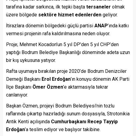
tarafına kadar sarkınca, ilk tepki başta
tersaneler
olmak
üzere bölgede
sektöre hizmet edenlerden
geliyor.
İtirazlara dönemin bölgedeki güçlü partisi
ANAP
’ında katkı
vermesi projenin rafa kaldırılmasına neden oluyor.
Proje; Mehmet Kocadon’un 5 yıl DP’den 5 yıl CHP’den
yaptığı Bodrum Belediye Başkanlığı döneminde adeta uzun
bir kış uykusuna yatıyor.
Rafta uyumaya bırakılan proje 2020’de Bodrum Denizciler
Derneği Başkanı
Erol Erdoğan
’ın konuyu dönemin AK Parti
İlçe Başkanı
Ömer Özmen
’e aktarmasıyla tekrar
canlanıyor.
Başkan Özmen, projeyi Bodrum Belediyesi’nin tozlu
raflarında çıkartıp hazırladığı sunum dosyasıyla, Strotonikia
Antik Kenti açılışında
Cumhurbaşkanı Recep Tayyip
Erdoğan
’a teslim ediyor ve başlıyor takibine.