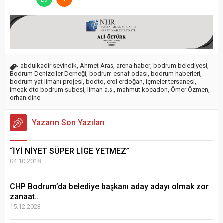
abdulkadir sevindik
,
Ahmet Aras
,
arena haber
,
bodrum belediyesi
,
Bodrum Denizciler Derneği
,
bodrum esnaf odası
,
bodrum haberleri
,
bodrum yat limanı projesi
,
bodto
,
erol erdoğan
,
içmeler tersanesi
,
imeak dto bodrum şubesi
,
liman a.ş.
,
mahmut kocadon
,
Ömer Özmen
,
orhan dinç
Yazarın Son Yazıları
“İYİ NİYET SÜPER LİGE YETMEZ”
04.10.2018
CHP Bodrum’da belediye başkanı aday adayı olmak zor
zanaat..
15.12.2023