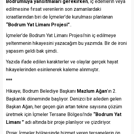
Bodrumluya yansıtmaları gerekirken
, iç edenlerin veya
edilmesine fırsat verenlerin son zamanlardaki
icraatlarından biri de İçmeler’de kurulması planlanan
“Bodrum Yat Limanı Projesi”
..
İçmeler’de Bodrum Yat Limanı Projesi’nin iç edilmeye
yeltenmenin hikayesini yazacağım bu yazımda. Bir de ironi
yapasım geldi bak şimdi..
Yazıda ifade edilen karakterler ve olaylar gerçek hayat
hikayelerinden esinlenerek kaleme alınmıştır..
***
Hikaye; Bodrum Belediye Başkanı
Mazlum Ağan
’ın 2.
Başkanlık döneminde başlıyor. Denizci bir aileden gelen
Başkan Ağan, her geçen gün artan tekne sayısına çözüm
üretmek için İçmeler Tersane Bölgesi’nde
“Bodrum Yat
Limanı ”
adı altında bir proje planlıyor ve çizdiriyor.
Proje; İçmeler bölgesinde hizmet veren tersanelerin ön