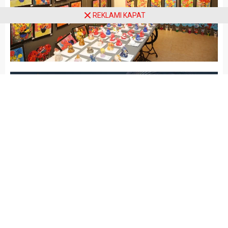
REKLAMI KAPAT
Arena Haber
GÜNCEL
Yayınlama: 17.04.2025
A
A
+
-
TED Bodrum Koleji Anaokulu
öğrencileri, yıl boyunca
yürüttükleri sanatsal çalışmalarını