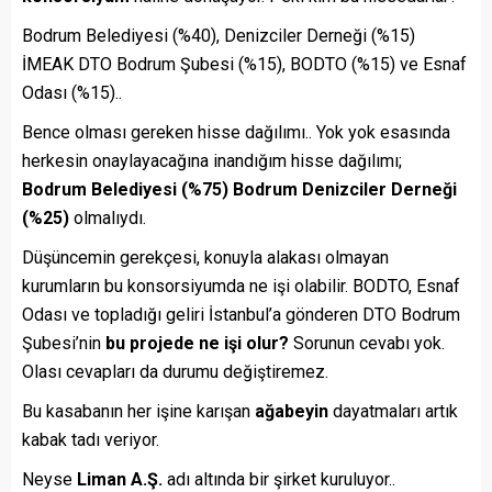
Bodrum Belediyesi (%40), Denizciler Derneği (%15)
İMEAK DTO Bodrum Şubesi (%15), BODTO (%15) ve Esnaf
Odası (%15)..
Bence olması gereken hisse dağılımı.. Yok yok esasında
herkesin onaylayacağına inandığım hisse dağılımı;
Bodrum Belediyesi (%75) Bodrum Denizciler Derneği
(%25)
olmalıydı.
Düşüncemin gerekçesi, konuyla alakası olmayan
kurumların bu konsorsiyumda ne işi olabilir. BODTO, Esnaf
Odası ve topladığı geliri İstanbul’a gönderen DTO Bodrum
Şubesi’nin
bu projede ne işi olur?
Sorunun cevabı yok.
Olası cevapları da durumu değiştiremez.
Bu kasabanın her işine karışan
ağabeyin
dayatmaları artık
kabak tadı veriyor.
Neyse
Liman A.Ş.
adı altında bir şirket kuruluyor..