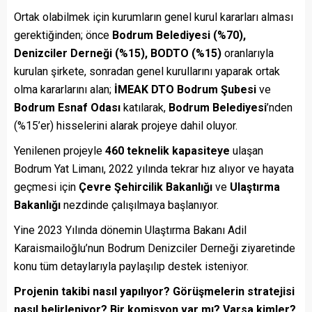
Ortak olabilmek için kurumların genel kurul kararları alması
gerektiğinden; önce
Bodrum Belediyesi (%70),
Denizciler Derneği (%15), BODTO (%15)
oranlarıyla
kurulan şirkete, sonradan genel kurullarını yaparak ortak
olma kararlarını alan;
İMEAK DTO Bodrum Şubesi
ve
Bodrum Esnaf Odası
katılarak,
Bodrum Belediyesi
’nden
(%15’er) hisselerini alarak projeye dahil oluyor.
Yenilenen projeyle
460 teknelik
kapasiteye
ulaşan
Bodrum Yat Limanı, 2022 yılında tekrar hız alıyor ve hayata
geçmesi için
Çevre Şehircilik Bakanlığı
ve
Ulaştırma
Bakanlığı
nezdinde çalışılmaya başlanıyor.
Yine 2023 Yılında dönemin Ulaştırma Bakanı Adil
Karaismailoğlu’nun Bodrum Denizciler Derneği ziyaretinde
konu tüm detaylarıyla paylaşılıp destek isteniyor.
Projenin takibi nasıl yapılıyor? Görüşmelerin stratejisi
nasıl belirleniyor? Bir komisyon var mı? Varsa kimler?