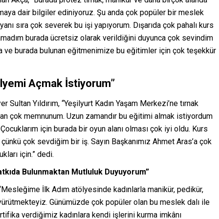
maya dair bilgiler ediniyoruz. Şu anda çok popüler bir meslek
anı sıra çok severek bu işi yapıyorum. Dışarıda çok pahalı kurs
ulamadım burada ücretsiz olarak verildiğini duyunca çok sevindim
ve burada bulunan eğitmenimize bu eğitimler için çok teşekkür
tölyemi Açmak İstiyorum”
yer Sultan Yıldırım, “Yeşilyurt Kadın Yaşam Merkezi’ne tırnak
ktan çok memnunum. Uzun zamandır bu eğitimi almak istiyordum
Çocuklarım için burada bir oyun alanı olması çok iyi oldu. Kurs
 çünkü çok sevdiğim bir iş. Sayın Başkanımız Ahmet Aras’a çok
ları için.” dedi.
Katkıda Bulunmaktan Mutluluk Duyuyorum”
“Mesleğime İlk Adım atölyesinde kadınlarla manikür, pedikür,
ını yürütmekteyiz. Günümüzde çok popüler olan bu meslek dalı ile
tifika verdiğimiz kadınlara kendi işlerini kurma imkânı