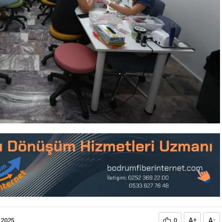
A
A
.2025
0
+
-