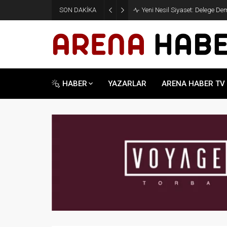
SON DAKİKA
Yeni Nesil Siyaset: Delege D
HABER
YAZARLAR
ARENA HABER TV