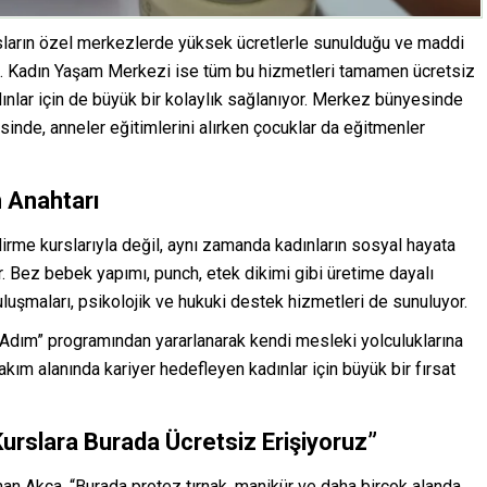
ursların özel merkezlerde yüksek ücretlerle sunulduğu ve maddi
e. Kadın Yaşam Merkezi ise tüm bu hizmetleri tamamen ücretsiz
adınlar için de büyük bir kolaylık sağlanıyor. Merkez bünyesinde
sinde, anneler eğitimlerini alırken çocuklar da eğitmenler
 Anahtarı
rme kurslarıyla değil, aynı zamanda kadınların sosyal hayata
yor. Bez bebek yapımı, punch, etek dikimi gibi üretime dayalı
uluşmaları, psikolojik ve hukuki destek hizmetleri de sunuluyor.
Adım” programından yararlanarak kendi mesleki yolculuklarına
akım alanında kariyer hedefleyen kadınlar için büyük bir fırsat
Kurslara Burada Ücretsiz Erişiyoruz”
an Akça, “Burada protez tırnak, manikür ve daha birçok alanda