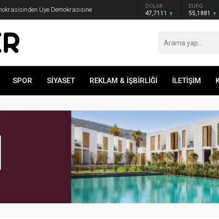
GRAM ALTIN
DOLAR
EURO
emokrasisinden Üye Demokrasisine
6.660,55
47,7111
55,1881
SPOR
SİYASET
REKLAM & İŞBİRLİĞİ
İLETİŞİM