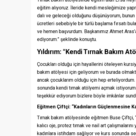
eğitim alıyoruz. İleride kendi mesleğimize yap
dalı ve geleceği olduğunu düşünüyorum, bunun y
ücretleri sebebiyle bir türlü başlama fırsatı b
ve hemen başvurdum. Başkanımız Ahmet Aras’a 
ediyorum.” şeklinde konuştu.
Yıldırım: “Kendi Tırnak Bakım A
Çocukları olduğu için hayallerini öteleyen kursi
bakım atölyesi için geliyorum ve burada olma
ancak çocuklarım olduğu için hep erteliyordum. 
sonunda kendi tırnak atölyemi açmak istiyorum
teşekkür ediyorum bizlere böyle imkânlar sunduk
Eğitmen Çiftçi: “Kadınların Güçlenmesine 
Tırnak bakım atölyesinde eğitmen Buse Çiftçi, 
kalıcı oje, protez tırnak ve nail art çalışmalar
kadınlara istihdam sağlıyor ve kurs sonunda ser