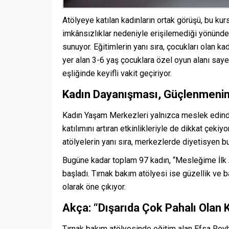
Atölyeye katılan kadınların ortak görüşü, bu k
imkânsızlıklar nedeniyle erişilemediği yönünd
sunuyor. Eğitimlerin yanı sıra, çocukları olan k
yer alan 3-6 yaş çocuklara özel oyun alanı saye
eşliğinde keyifli vakit geçiriyor.
Kadın Dayanışması, Güçlenmenin
Kadın Yaşam Merkezleri yalnızca meslek edindi
katılımını artıran etkinlikleriyle de dikkat çeki
atölyelerin yanı sıra, merkezlerde diyetisyen b
Bugüne kadar toplam 97 kadın, “Mesleğime İlk 
başladı. Tırnak bakım atölyesi ise güzellik ve b
olarak öne çıkıyor.
Akça: “Dışarıda Çok Pahalı Olan 
Tırnak bakım atölyesinde eğitim alan Efsa Reyh