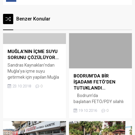
Benzer Konular
MUĞLA’NIN İÇME SUYU
SORUNU ÇÖZÜLÜYOR…
Sandras Kaynakları’ndan
Muğla’ya içme suyu
BODRUM’DA BİR
getirmek için yapılan Muğla
İŞADAMI FETÖ’DEN
İçme Suyu İsale Hattına ait
23.10.2018
0
TUTUKLANDI…
projenin hayata
geçirilmesiyle Muğla İl
Bodrum’da
Merkezi, Akçaova, İkizce,
başlatıan FETÖ/PDY silahlı
Yaraş, Yeniköy ve Ortaköy
terör örgütüne yönelik
19.10.2016
0
yerleşim yerlerinin 2050
sürdürülen soruşturma
yılına kadar su ihtiyacının
kapsamında gözaltına
karşılanması hedefleniyor.
alınan 5 kişiden biri daha
Konuyla ilgili Sandras
bugün tutuklandı.