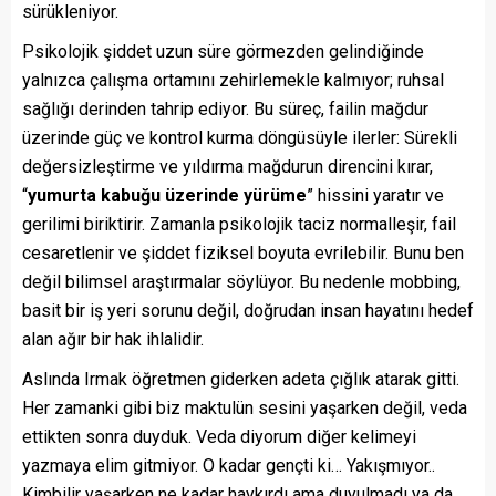
sürükleniyor.
Psikolojik şiddet uzun süre görmezden gelindiğinde
yalnızca çalışma ortamını zehirlemekle kalmıyor; ruhsal
sağlığı derinden tahrip ediyor. Bu süreç, failin mağdur
üzerinde güç ve kontrol kurma döngüsüyle ilerler: Sürekli
değersizleştirme ve yıldırma mağdurun direncini kırar,
“
yumurta kabuğu üzerinde yürüme
” hissini yaratır ve
gerilimi biriktirir. Zamanla psikolojik taciz normalleşir, fail
cesaretlenir ve şiddet fiziksel boyuta evrilebilir. Bunu ben
değil bilimsel araştırmalar söylüyor. Bu nedenle mobbing,
basit bir iş yeri sorunu değil, doğrudan insan hayatını hedef
alan ağır bir hak ihlalidir.
Aslında Irmak öğretmen giderken adeta çığlık atarak gitti.
Her zamanki gibi biz maktulün sesini yaşarken değil, veda
ettikten sonra duyduk. Veda diyorum diğer kelimeyi
yazmaya elim gitmiyor. O kadar gençti ki… Yakışmıyor..
Kimbilir yaşarken ne kadar haykırdı ama duyulmadı ya da