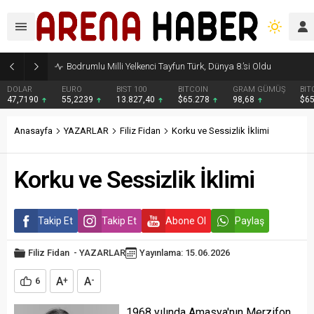
Bodrumlu Milli Yelkenci Tayfun Türk, Dünya 8.’si Oldu
DOLAR
EURO
BIST 100
BITCOIN
GRAM GÜMÜŞ
BIT
47,7190
55,2239
13.827,40
$65.278
98,68
$6
Anasayfa
YAZARLAR
Filiz Fidan
Korku ve Sessizlik İklimi
Korku ve Sessizlik İklimi
Takip Et
Takip Et
Abone Ol
Paylaş
Filiz Fidan
-
YAZARLAR
Yayınlama: 15.06.2026
A
A
6
+
-
1968 yılında Amasya'nın Merzifon