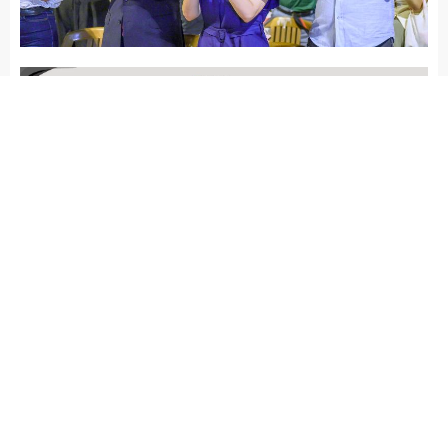
Arena Haber
MUĞLA
Yayınlama: 15.06.2026
A
A
+
-
Muğla Büyükşehir Belediyesi
Senfoni Orkestrası, Menteşe Kent
Meydanı’nda düzenlediği Film
Müzikleri Konseri ile vatandaşlara
unutulmaz bir akşam yaşattı.