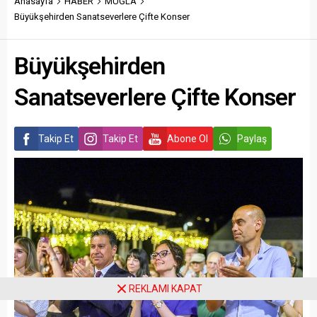
Anasayfa
HABER
MUĞLA
Büyükşehirden Sanatseverlere Çifte Konser
Büyükşehirden
Sanatseverlere Çifte Konser
Takip Et
Takip Et
Abone Ol
Paylaş
REKLAMI KAPAT