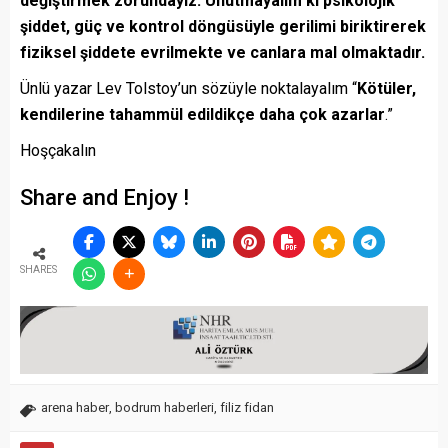
değiştirmek zorundayız. Unutmayalım ki psikolojik
şiddet, güç ve kontrol döngüsüyle gerilimi biriktirerek
fiziksel şiddete evrilmekte ve canlara mal olmaktadır.
Ünlü yazar Lev Tolstoy’un sözüyle noktalayalım “
Kötüler,
kendilerine tahammül edildikçe daha çok azarlar
.”
Hoşçakalın
Share and Enjoy !
SHARES
arena haber
,
bodrum haberleri
,
filiz fidan