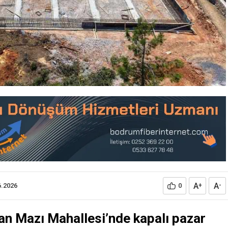
A
A
6.2026
0
+
-
an Mazı Mahallesi’nde kapalı pazar