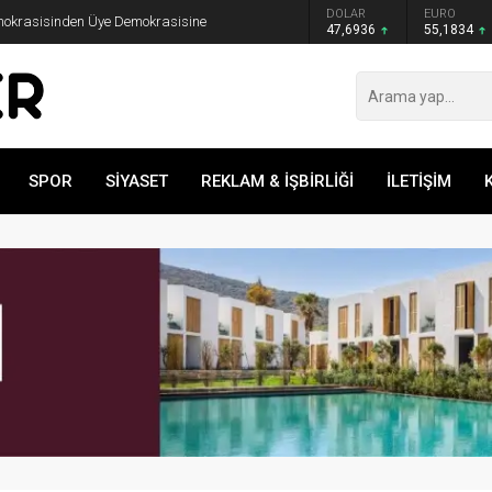
GRAM ALTIN
DOLAR
EURO
emokrasisinden Üye Demokrasisine
6.659,26
47,6936
55,1834
SPOR
SİYASET
REKLAM & İŞBİRLİĞİ
İLETİŞİM