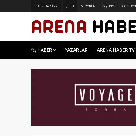
SON DAKİKA
Yeni Nesil Siyaset: Delege D
HABER
YAZARLAR
ARENA HABER TV