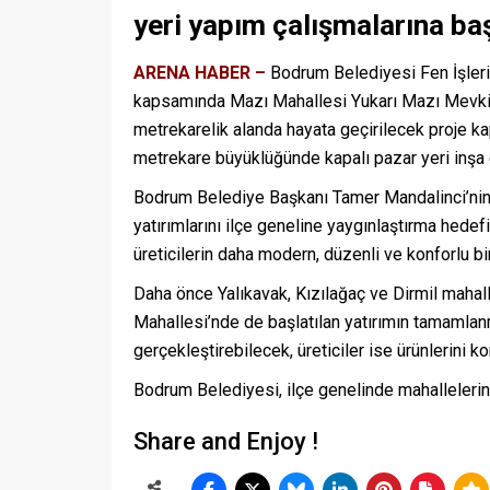
yeri yapım çalışmalarına ba
ARENA HABER –
Bodrum Belediyesi Fen İşleri
kapsamında Mazı Mahallesi Yukarı Mazı Mevki
metrekarelik alanda hayata geçirilecek proje k
metrekare büyüklüğünde kapalı pazar yeri inşa 
Bodrum Belediye Başkanı
Tamer Mandalinci
’
ni
yatırımlarını ilçe geneline yaygınlaştırma hedef
üreticilerin daha modern, düzenli ve konforlu b
Daha önce Yalıkavak, Kızılağaç ve Dirmil mahal
Mahallesi
’
nde de ba
şlatılan yatırımın tamamlan
gerçekleştirebilecek, üreticiler ise ürünlerini 
Bodrum Belediyesi, ilçe genelinde mahallelerin i
Share and Enjoy !