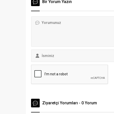
başlattı. Ekipler, içinde bir miktar su
Bir Yorum Yazın
bir Akde
bulunan kuyudaki domuzu
etti. Ama
kurtarmak için AKUT Bodrum
kamerası
gönüllülerinden destek istedi.
görüntüle
Domuz, barınak...
Ziyaretçi Yorumları - 0 Yorum