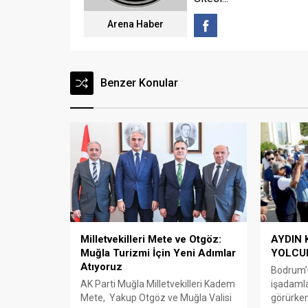
Arena Haber
Benzer Konular
Milletvekilleri Mete ve Otgöz:
AYDIN
Muğla Turizmi İçin Yeni Adımlar
YOLCU
Atıyoruz
Bodrum’
AK Parti Muğla Milletvekilleri Kadem
işadamla
Mete, Yakup Otgöz ve Muğla Valisi
görürken