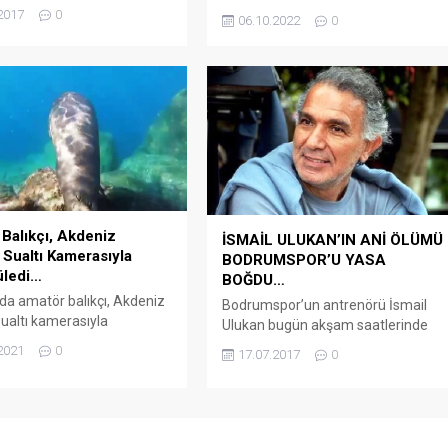
i Aydın Karakaya, son
başkanlarıyla İçişleri Bakanı
2017
0
06.10.2022
0
una uğurlandı. Bodrum
Süleyman Soylu’yla, Muğla ve
sı’nın en büyük alışveriş
ilçelerinin ihtiyaçlarına dönük
rinden biri olan Ortakent
görüşme gerçekleştirdi. Arena
i’ndeki Midtown’un kurucu
Bodrum Haber – Türkiye Büyük
ından ve Onursal Yönetim
Millet Meclisinin 1 Ekim’de yeni
aşkanı 3 torun ve 3 çocuk
yasama döneme girmesiyle birlikte
ydın Karakaya, bir süredir
milletvekillerinin Ankara mesaisi
 kanseri nedeniyle tedavi
yeniden yoğun biçimde başladı.
özel...
Adalet ve Kalkınma Partisi Muğla
Milletvekili M....
Balıkçı, Akdeniz
İSMAİL ULUKAN’IN ANİ ÖLÜMÜ
Sualtı Kamerasıyla
BODRUMSPOR’U YASA
üledi…
BOĞDU…
a amatör balıkçı, Akdeniz
Bodrumspor’un antrenörü İsmail
ualtı kamerasıyla
Ulukan bugün akşam saatlerinde
ledi Arena Bodrum Haber –
evinde ölü bulundu Polisin şüpheli
2021
0
17.07.2017
0
n Bodrum ilçesinde amatör
bulduğu ölüm sonrası Ulukan’ın
 Akdeniz fokunu sualtı
otopsi için adli tıp kurumuna
yla görüntüledi. Yalıkavak
gönderileceği belirtildi. Bodrum’da
vkisinde balık avına çıkan
yaşayan ve yaklaşık sekiz yıldır
balıkçı, bulundukları alanda
Bodrumspor Kulübü basketbol