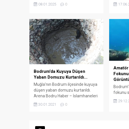
Dr. İdris Kültür ve Turizm Bakanı
yaşındak
08.01.2025
0
17.06.
Mehmet Nuri Ersoy ile görüştü
yolculuğ
ARENA HABER – Görüşmede;
Yarımada
Muğla’nın 2024 yılı turizmi
merkezle
değerlendirildi. 2025 yılında turizm
Mahalles
alanında yapılacak çalışmalar ve
ortaklar
projeler ele alındı. Milletvekilleri
Kurulu B
Mete ve Otgöz toplantıya ilişkin
sahibi A
yazılı açıklama yaparak,...
bağırsak
gördüğü 
Amatör 
Bodrum’da Kuyuya Düşen
Fokunu 
Yaban Domuzu Kurtarıldı…
Görünt
Muğla’nın Bodrum ilçesinde kuyuya
Bodrum’d
düşen yaban domuzu kurtarıldı.
fokunu s
Arena Bodru Haber – İslamhaneleri
görüntü
29.12.
mevkisinde bir yaban domuzunun
Muğla’nı
30.01.2021
0
yaklaşık 10 metrelik kuyuya
balıkçı,
düştüğü ihbarını alan Bodrum
kamerası
Belediyesi Sokak Hayvanları Geçici
Küdür me
Bakım Merkezi yetkilileri, çalışma
bir grup 