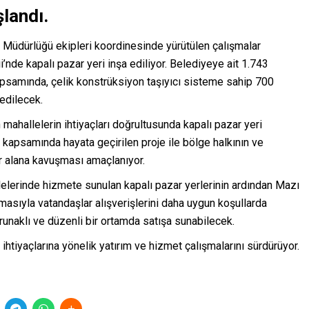
şlandı.
 Müdürlüğü ekipleri koordinesinde yürütülen çalışmalar
i
’
nde kapalı pazar yeri inşa ediliyor. Belediyeye ait 1.743
apsamında, çelik konstrüksiyon taşıyıcı sisteme sahip 700
edilecek.
n mahallelerin ihtiyaçları doğrultusunda kapalı pazar yeri
i kapsamında hayata geçirilen proje ile bölge halkının ve
ir alana kavuşması amaçlanıyor.
lelerinde hizmete sunulan kapalı pazar yerlerinin ardından Mazı
masıyla vatandaşlar alışverişlerini daha uygun koşullarda
korunaklı ve düzenli bir ortamda satışa sunabilecek.
htiyaçlarına yönelik yatırım ve hizmet çalışmalarını sürdürüyor.