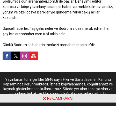
Bodrum’da gün arenahaber.com.tr ile başlar. Deneyimli editör
kadrosu ve köşe yazarlarıyla sadece haber vermekle kalmaz; analiz,
yorum ve özel dosya içerikleriyle gündeme farklı bakış açıları
kazandırır.
Güncel haberler, flaş gelişmeler ve Bodrum’a dair merak edilen her
şey için arenahaber.com.tr’yi takip edin.
Çünkü Bodrum’da haberin merkezi arenahaber.com.tr’dir.
Yayınlanan tüm içerikler 5846 sayılı Fikir ve Sanat Eserleri Kanunu
kapsamında korunmaktadır. İzinsiz kopyalanamaz, çoğaltılamaz ve
kaynak gösterilmeden kullanılamaz. Sitede yer alan köşe yazıları ve
yorumların hukuki ve fikri sorumluluğu ilgili yazarlara aittir; bu
içerikler arenahaber.com.tr’nin kurumsal görüşünü yansıtmayabilir.
REKLAMI KAPAT