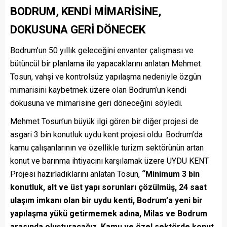
BODRUM, KENDİ MİMARİSİNE,
DOKUSUNA GERİ DÖNECEK
Bodrum’un 50 yıllık geleceğini envanter çalışması ve
bütüncül bir planlama ile yapacaklarını anlatan Mehmet
Tosun, vahşi ve kontrolsüz yapılaşma nedeniyle özgün
mimarisini kaybetmek üzere olan Bodrum’un kendi
dokusuna ve mimarisine geri döneceğini söyledi.
Mehmet Tosun’un büyük ilgi gören bir diğer projesi de
asgari 3 bin konutluk uydu kent projesi oldu. Bodrum’da
kamu çalışanlarının ve özellikle turizm sektörünün artan
konut ve barınma ihtiyacını karşılamak üzere UYDU KENT
Projesi hazırladıklarını anlatan Tosun,
“Minimum 3 bin
konutluk, alt ve üst yapı sorunları çözülmüş, 24 saat
ulaşım imkanı olan bir uydu kenti, Bodrum’a yeni bir
yapılaşma yükü getirmemek adına, Milas ve Bodrum
arasında oluşturacağız. Kamu ve özel sektörde konut