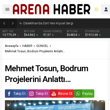
Dibeklihan’da Dört Yeni Kişisel Sergi
BIST 100
BITCOIN
GRAM GÜMÜŞ
BITCOIN
ETHEREUM
13.779,39
$64.862
97,57
$64824
$1912.68
Anasayfa
HABER
GÜNCEL
Mehmet Tosun, Bodrum Projelerini Anlattı…
Mehmet Tosun, Bodrum
Projelerini Anlattı…
Takip Et
Takip Et
Abone Ol
Paylaş