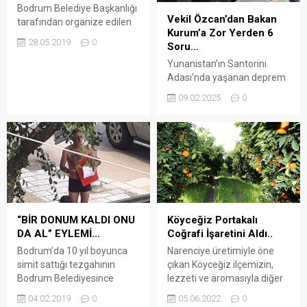
Bodrum Belediye Başkanlığı
Vekil Özcan’dan Bakan
tarafından organize edilen
Kurum’a Zor Yerden 6
iftar programlarının ilki
28.05.2019
0
Soru…
Yakaköy Mahallesi’nde
gerçekleştirildi. Bodrum
Yunanistan’ın Santorini
Belediye Başkanı Ahmet
Adası’nda yaşanan deprem
Aras, iftar programlarının
fırtınalarına dikkat çeken
09.02.2025
0
ilkini Yakaköy’de
CHP Muğla Milletvekili
gerçekleştirdi. Belediye
Gizem Özcan, Çevre,
Başkan Yardımcıları Turgay
Şehircilik ve İklim Değişikliği
Kaya, Ummuhan Yurt, Önder
Bakanı Murat Kurum’un
Batmaz ve bazı meclis
yanıtlaması istemiyle 6 soru
üyelerinin de katıldığı iftar
yöneltti ARENA HABER –
yemeğinde buluşan
CHP Muğla Milletvekili
Yakaköy sakinleri, hem
Gizem Özcan, deprem
Ramazan sofrasında bir
fırtınasının bölgedeki aktif
“BİR DONUM KALDI ONU
Köyceğiz Portakalı
araya geldi hem de...
volkanik yapıyla bağlantılı
DA AL” EYLEMİ…
Coğrafi İşaretini Aldı..
olabileceği yönündeki
Bodrum’da 10 yıl boyunca
Narenciye üretimiyle öne
değerlendirmelere dikkat
simit sattığı tezgahının
çıkan Köyceğiz ilçemizin,
çekerek, Türkiye’nin Ege
Bodrum Belediyesince
lezzeti ve aromasıyla diğer
kıyıları için...
elinden alınıp başka birine
portakallardan ayrılan
04.02.2019
0
05.06.2022
0
verildiğini iddia eden bir
“Köyceğiz Portakalı” Türk