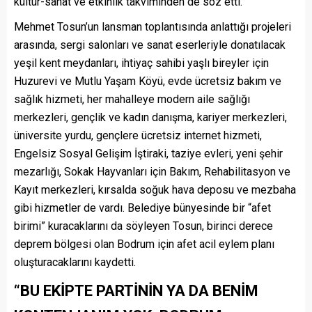
kültür-sanat ve etkinlik takviminden de söz etti.
Mehmet Tosun’un lansman toplantısında anlattığı projeleri
arasında, sergi salonları ve sanat eserleriyle donatılacak
yeşil kent meydanları, ihtiyaç sahibi yaşlı bireyler için
Huzurevi ve Mutlu Yaşam Köyü, evde ücretsiz bakım ve
sağlık hizmeti, her mahalleye modern aile sağlığı
merkezleri, gençlik ve kadın danışma, kariyer merkezleri,
üniversite yurdu, gençlere ücretsiz internet hizmeti,
Engelsiz Sosyal Gelişim İştiraki, taziye evleri, yeni şehir
mezarlığı, Sokak Hayvanları için Bakım, Rehabilitasyon ve
Kayıt merkezleri, kırsalda soğuk hava deposu ve mezbaha
gibi hizmetler de vardı. Belediye bünyesinde bir “afet
birimi” kuracaklarını da söyleyen Tosun, birinci derece
deprem bölgesi olan Bodrum için afet acil eylem planı
oluşturacaklarını kaydetti.
“BU EKİPTE PARTİNİN YA DA BENİM