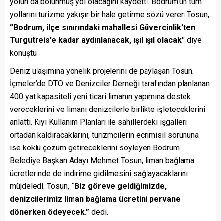
yolun da bölünmüş yol olacağını kaydetti. Bodrum’un tüm
yollarını turizme yakışır bir hale getirme sözü veren Tosun,
“Bodrum, ilçe sınırındaki mahallesi Güvercinlik’ten
Turgutreis’e kadar aydınlanacak, ışıl ışıl olacak”
diye
konuştu.
Deniz ulaşımına yönelik projelerini de paylaşan Tosun,
İçmeler’de DTO ve Denizciler Derneği tarafından planlanan
400 yat kapasiteli yeni ticari limanın yapımına destek
vereceklerini ve limanı denizcilerle birlikte işleteceklerini
anlattı. Kıyı Kullanım Planları ile sahillerdeki işgalleri
ortadan kaldıracaklarını, turizmcilerin ecrimisil sorununa
ise köklü çözüm getireceklerini söyleyen Bodrum
Belediye Başkan Adayı Mehmet Tosun, liman bağlama
ücretlerinde de indirime gidilmesini sağlayacaklarını
müjdeledi. Tosun,
“Biz göreve geldiğimizde,
denizcilerimiz liman bağlama ücretini pervane
dönerken ödeyecek.”
dedi.