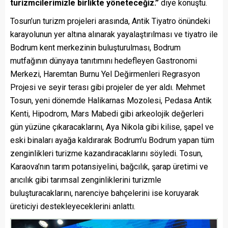
turizmcilerimizle birlikte yöneteceğiz.”
diye konuştu.
Tosun’un turizm projeleri arasında, Antik Tiyatro önündeki
karayolunun yer altına alınarak yayalaştırılması ve tiyatro ile
Bodrum kent merkezinin buluşturulması, Bodrum
mutfağının dünyaya tanıtımını hedefleyen Gastronomi
Merkezi, Haremtan Burnu Yel Değirmenleri Regrasyon
Projesi ve seyir terası gibi projeler de yer aldı. Mehmet
Tosun, yeni dönemde Halikarnas Mozolesi, Pedasa Antik
Kenti, Hipodrom, Mars Mabedi gibi arkeolojik değerleri
gün yüzüne çıkaracaklarını, Aya Nikola gibi kilise, şapel ve
eski binaları ayağa kaldırarak Bodrum’u Bodrum yapan tüm
zenginlikleri turizme kazandıracaklarını söyledi. Tosun,
Karaova’nın tarım potansiyelini, bağcılık, şarap üretimi ve
arıcılık gibi tarımsal zenginliklerini turizmle
buluşturacaklarını, narenciye bahçelerini ise koruyarak
üreticiyi destekleyeceklerini anlattı.