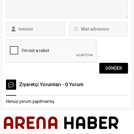
Mahallesi’ne kurulması
Bodrumspor...
planlanan güneş enerji
santrali ve enerji depolama
tesisi ile ilgili olarak yaklaşık
bir ay önce devreye
girdiklerini belirterek,...
Ziyaretçi Yorumları - 0 Yorum
Henüz yorum yapılmamış.