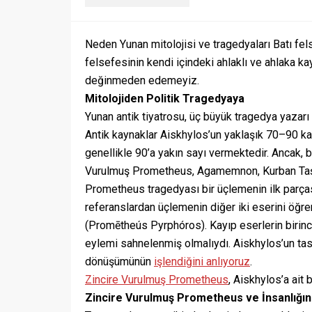
Neden Yunan mitolojisi ve tragedyaları Batı f
felsefesinin kendi içindeki ahlaklı ve ahlaka ka
değinmeden edemeyiz.
Mitolojiden Politik Tragedyaya
Yunan antik tiyatrosu, üç büyük tragedya yazar
Antik kaynaklar Aiskhylos’un yaklaşık 70–90 ka
genellikle 90’a yakın sayı vermektedir. Ancak, 
Vurulmuş Prometheus, Agamemnon, Kurban Taşıyı
Prometheus tragedyası bir üçlemenin ilk parça
referanslardan üçlemenin diğer iki eserini öğ
(Promētheús Pyrphóros). Kayıp eserlerin birinci
eylemi sahnelenmiş olmalıydı. Aiskhylos’un tasa
dönüşümünün
işlendiğini anlıyoruz
.
Zincire Vurulmuş Prometheus
, Aiskhylos’a ait 
Zincire Vurulmuş Prometheus ve İnsanlığı