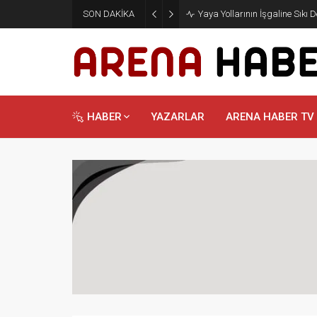
SON DAKİKA
Yaya Yollarının İşgaline Sıkı 
HABER
YAZARLAR
ARENA HABER TV