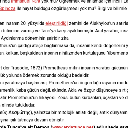
arında
Immanuel Kant
yok mu? Öğrenmek ve anlamak için İncil’i L
Spinoza
ile hayat bulduğu özgürleşmesi yok mu? Bilgi ve biliml
en insanın 20. yüzyılda
eleştirildiği
zemini de Aiskhylos’un satır
ilincine varmış ve Tanrı’ya karşı ayaklanmıştır. Asıl yaratıcı, in
e Aydınlanma döneminin şairidir zira.
etheus’un çaldığı ateşe bağlanmasa da, insanın kendi değerlerini 
en, kalkan, başkaldıran insanın nihilizmden kurtuluşunu “übermens
 der Tragödie, 1872) Prometheus mitini insanın yaratıcı gücünün 
ürlük yolunda ödemek zorunda olduğu bedeldir.
erini yaratmaya başlaması, Prometheus’un öngördüğü isyanın modern
enlik, kaba gücün değil, aklındır. Akla ve özgür düşünceye sırt ç
atır Prometheus’un hikayesi. Zeus, bütün kurbanları, uşakları ve d
 elinde tutukludur.
σμώτης), yalnızca bir mitolojik anlatı değil, antik dünyanın ilk p
şına ışık tutmaya devam etmiştir.
rda Tunca’ya ait Demos (
www.ardatunca.net
) adlı sitede yay