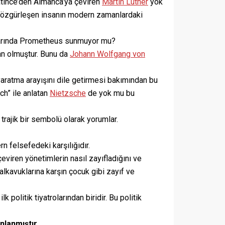
atince’den Almanca’ya çeviren
Martin Luther
yok
e özgürleşen insanın modern zamanlardaki
larında Prometheus sunmuyor mu?
san olmuştur. Bunu da
Johann Wolfgang von
yaratma arayışını dile getirmesi bakımından bu
ch” ile anlatan
Nietzsche
de yok mu bu
trajik bir sembolü olarak yorumlar.
 felsefedeki karşılığıdır.
eviren yönetimlerin nasıl zayıfladığını ve
alkavuklarına karşın çocuk gibi zayıf ve
olitik tiyatrolarından biridir. Bu politik
ınlanmıştır.