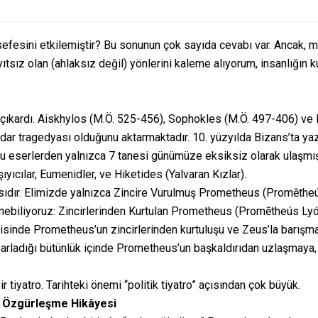
elsefesini etkilemiştir? Bu sonunun çok sayıda cevabı var. Anca
yıtsız olan (ahlaksız değil) yönlerini kaleme alıyorum, insanlığın k
ı çıkardı. Aiskhylos (M.Ö. 525-456), Sophokles (M.Ö. 497-406) ve 
dar tragedyası olduğunu aktarmaktadır. 10. yüzyılda Bizans’ta ya
bu eserlerden yalnızca 7 tanesi günümüze eksiksiz olarak ulaşmıştı
cılar, Eumenidler, ve Hiketides (Yalvaran Kızlar)
.
sıdır. Elimizde yalnızca Zincire Vurulmuş Prometheus (Promēthe
renebiliyoruz: Zincirlerinden Kurtulan Prometheus (Promētheús 
sinde Prometheus’un zincirlerinden kurtuluşu ve Zeus’la barışmas
rladığı bütünlük içinde Prometheus’un başkaldırıdan uzlaşmaya, a
bir tiyatro. Tarihteki önemi “politik tiyatro” açısından çok büyük.
n Özgürleşme Hikâyesi