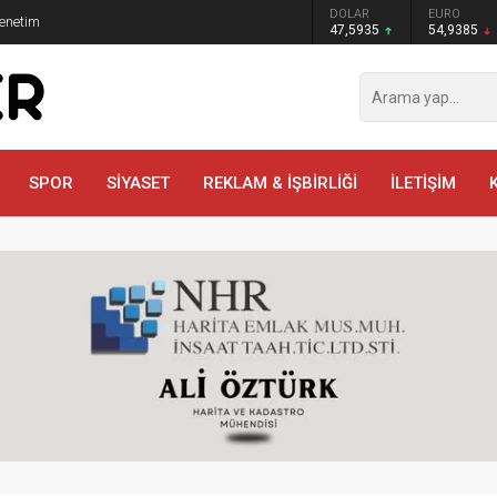
GRAM ALTIN
DOLAR
EURO
Denetim
6.465,12
47,5935
54,9385
SPOR
SİYASET
REKLAM & İŞBİRLİĞİ
İLETİŞİM