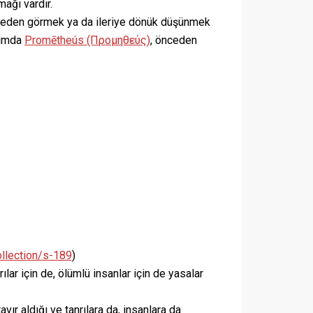
ağı vardır.
nceden görmek ya da ileriye dönük düşünmek
urumda
Promētheús (Προμηθεύς)
, önceden
llection/s-189
)
ılar için de, ölümlü insanlar için de yasalar
vır aldığı ve tanrılara da, insanlara da