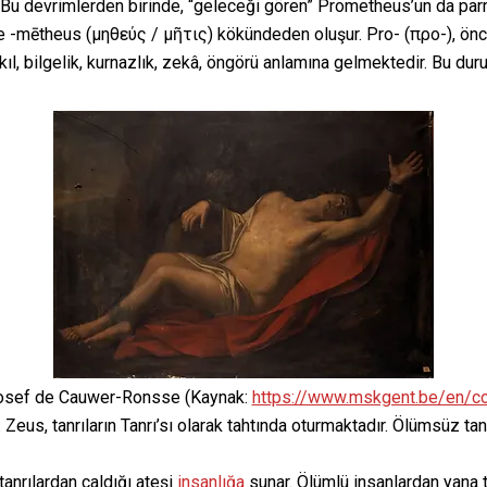
r. Bu devrimlerden birinde, “geleceği gören” Prometheus’un da parm
e -mētheus (μηθεύς / μῆτις) kökündeden oluşur. Pro- (προ-), ö
kıl, bilgelik, kurnazlık, zekâ, öngörü anlamına gelmektedir. Bu d
sef de Cauwer-Ronsse (Kaynak:
https://www.mskgent.be/en/co
 Zeus, tanrıların Tanrı’sı olarak tahtında oturmaktadır. Ölümsüz tanr
anrılardan çaldığı ateşi
insanlığa
sunar. Ölümlü insanlardan yana ta