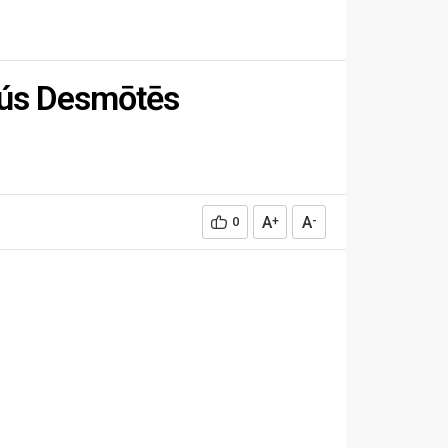
heús Desmōtēs
A
A
0
+
-