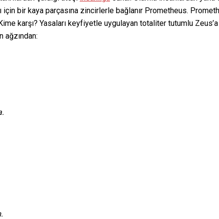
çin bir kaya parçasına zincirlerle bağlanır Prometheus. Promethe
 Kime karşı? Yasaları keyfiyetle uygulayan totaliter tutumlu Zeus’a 
un ağzından:
a.
.