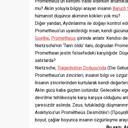
Prometheus’un kendini ifade ederken anlattıkl
mu? Aklın yoluyla bilgiyi arayan insanın
Baruch 
hümanist düşünce akımının kökleri yok mu?
Diğer yandan, Aydınlanma ile doğayı kontrol ed
Prometheus’un uyandırdığı insan, kendi gücünün b
Goethe
,
Prometheus
şiirinde anlatır. Kendisi d
Nietzsche’nin ‘Tanrı öldü’ ilanı, doğrudan Prom
Promethean jestin felsefedeki karşılığıdır. Düş
satırlarda?
Nietzsche,
Tragedya’nın Doğuşu’nda
(Die Geburt
Prometheus’un zincirleri, insanın bilgi ve özg
İnsanın zincirlerinden kurtularak kendi değerl
Aklın gücü kaba güçten üstündür. Gelecekte egem
devrilme tehlikesiyle karşı karşıya olduğunu anl
çaresizdir aslında. Zeus, tutukladığı düşmanının
Aiskhylos’un Promētheús Desmōtēs’i (Προμηθεὺς Δε
boyut, çağlar boyunca insanın özgürleşme arayı
Bu yazı, A