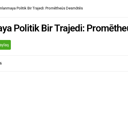
ınlanmaya Politik Bir Trajedi: Promētheús Desmōtēs
ya Politik Bir Trajedi: Promēt
aylaş
6