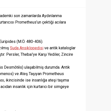
k, mademki son zamanlarda Aydınlanma
urtarıcısı Prometheus’un çektiği acılara
Euripides (M.Ö. 480-406).
zılmış
Suda Ansiklopedisi
ve antik kataloglar
r: Persler, Thebai’ye Karşı Yediler, Zincire
ús Desmōtēs) ulaşabilmiş durumda. Antik
Lyómenos) ve Ateş Taşıyan Prometheus
ı, ikincisinde ise insanlığa ateşi taşıma
cıdan insanlık için kurtarıcı bir simgeye