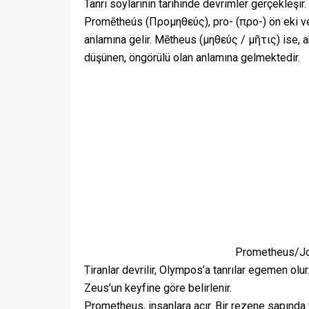
Tanrı soylarının tarihinde devrimler gerçekleşi
Promētheús (Προμηθεύς), pro- (προ-) ön eki v
anlamına gelir. Mētheus (μηθεύς / μῆτις) ise, a
düşünen, öngörülü olan anlamına gelmektedir.
Prometheus/Jo
Tiranlar devrilir, Olympos’a tanrılar egemen olur.
Zeus’un keyfine göre belirlenir.
Prometheus, insanlara acır. Bir rezene sapında t