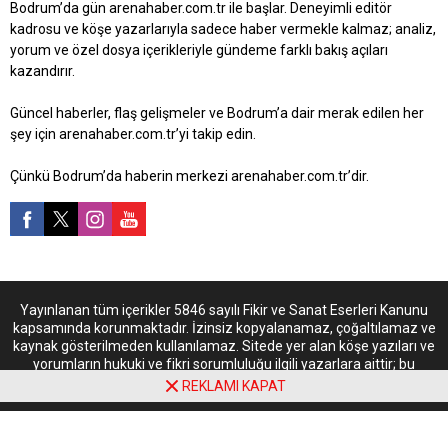
Bodrum’da gün arenahaber.com.tr ile başlar. Deneyimli editör
kadrosu ve köşe yazarlarıyla sadece haber vermekle kalmaz; analiz,
yorum ve özel dosya içerikleriyle gündeme farklı bakış açıları
kazandırır.
Güncel haberler, flaş gelişmeler ve Bodrum’a dair merak edilen her
şey için arenahaber.com.tr’yi takip edin.
Çünkü Bodrum’da haberin merkezi arenahaber.com.tr’dir.
Yayınlanan tüm içerikler 5846 sayılı Fikir ve Sanat Eserleri Kanunu
kapsamında korunmaktadır. İzinsiz kopyalanamaz, çoğaltılamaz ve
kaynak gösterilmeden kullanılamaz. Sitede yer alan köşe yazıları ve
yorumların hukuki ve fikri sorumluluğu ilgili yazarlara aittir; bu
içerikler arenahaber.com.tr’nin kurumsal görüşünü yansıtmayabilir.
REKLAMI KAPAT