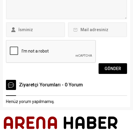
çadırlarda...
Milletvekili Yelda Erol
Gökcan, sosyal medya
hesabından yaptığı
açıklamada, “ABD
Başkanı’nın...
Ziyaretçi Yorumları - 0 Yorum
Henüz yorum yapılmamış.