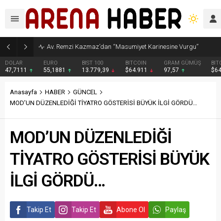
Av. Remzi Kazmaz’dan “Masumiyet Karinesine Vurgu”
DOLAR
EURO
BIST 100
BITCOIN
GRAM GÜMÜŞ
BIT
47,7111
55,1881
13.779,39
$64.911
97,57
$6
Anasayfa
HABER
GÜNCEL
MOD’UN DÜZENLEDİĞİ TİYATRO GÖSTERİSİ BÜYÜK İLGİ GÖRDÜ…
MOD’UN DÜZENLEDİĞİ
TİYATRO GÖSTERİSİ BÜYÜK
İLGİ GÖRDÜ…
Takip Et
Takip Et
Abone Ol
Paylaş