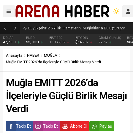
Büyükşehir 2,5 Yıllık Hizmetlerini Muğlalılarla Buluşturuyor
DOLAR
EURO
BIST 100
BITCOIN
GRAM GÜMÜŞ
BIT
47,7111
55,1881
13.779,39
$64.987
97,57
$6
Anasayfa
HABER
MUĞLA
Muğla EMITT 2026’da İlçeleriyle Güçlü Birlik Mesajı Verdi
Muğla EMITT 2026’da
İlçeleriyle Güçlü Birlik Mesajı
Verdi
Takip Et
Takip Et
Abone Ol
Paylaş