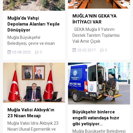
MUĞLA’NIN GEKA’YA
Muğla’da Vahşi
İHTİYACI VAR
Depolama Alanları Yeşile
GEKA Muğla İl Yatırım
Dönüşüyor
Destek Tanıtım Toplantısı
Muğla Büyükşehir
Vali Amir Çiçek
Belediyesi, çevre ve insan
Başkanlığında Yapıldı…
sağlığını tehdit eden 330 bin
25.02.2017
0
05.08.2025
0
Muğla Valisi Amir Çiçek
metrekarelik vahşi
Güney Ege Kalkınma Ajansı
depolama alanını rehabilite
koordinesinde
ederek doğaya kazandırdı.
gerçekleştirilen Muğla İl
ARENA HABER – Bodrum’un
Yatırım Destek Tanıtım
Torba ve Peksimet
Toplantısı’na başkanlık etti.
Mahallelerinde devam eden
Topantıya Vali Amir Çiçek’in
çalışmalarla birlikte 406 bin
yanı sıra Muğla Büyükşehir
600 metrekarelik alanın da
Belediye Başkanı Dr. Osman
rehabilite edilerek
Gürün, Muğla Sıtkı Koçman
ağaçlandırılması
Muğla Valisi Akbıyık’ın
Büyükşehir binlerce
Üniversitesi Rektörü
hedefleniyor. İl genelinde
23 Nisan Mesajı
engelli vatandaşa hızır
Prof.Dr....
çevreyi tehdit eden vahşi
Muğla Valisi İdris Akbıyık 23
gibi yetişiyor…
depolama alanlarını
Nisan Ulusal Egemenlik ve
Muğla Büyükşehir Belediyesi
rehabilite...