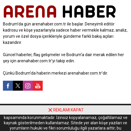
Bodrum’da gün arenahaber.com.tr ile başlar. Deneyimli editör
kadrosu ve köşe yazarlarıyla sadece haber vermekle kalmaz; analiz,
yorum ve özel dosya içerikleriyle gündeme farklı bakış açıları
kazandırır.
Güncel haberler, flaş gelişmeler ve Bodrum’a dair merak edilen her
şey için arenahaber.com.tr’yi takip edin.
Çünkü Bodrum’da haberin merkezi arenahaber.com.tr’dir.
REKLAMI KAPAT
Yayınlanan tüm içerikler 5846 sayılı Fikir ve Sanat Eserleri Kanunu
kapsamında korunmaktadır. İzinsiz kopyalanamaz, çoğaltılamaz ve
kaynak gösterilmeden kullanılamaz. Sitede yer alan köşe yazıları ve
yorumların hukuki ve fikri sorumluluğu ilgili yazarlara aittir; bu