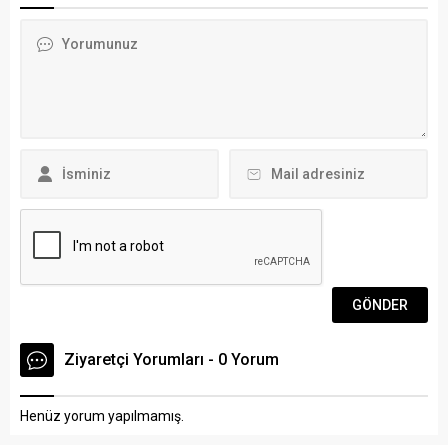
Ocak çalışan gazeteciler
paydaşlarının katılımıyla
günü etkinlikleri kapsamında
düzenlendi. ARENA HABER
Yönetmenliğini Mustafa
– Tatbikat öncesinde
Topbaş’ın yaptığı “Şüheda”
öğrencilere sınıflarda
isimli tiyatro oyununu Muğla
deprem anında yapılması
Şehit Aileleri yardımlaşma
gerekenler hakkında eğitim
ve dayanışma Derneği’ne
verildi. Eğitimde, deprem
katkıda bulunmak...
sırasında doğru davranış
şekilleri ve güvenli tahliye
yöntemleri anlatıldı....
Ziyaretçi Yorumları - 0 Yorum
Henüz yorum yapılmamış.