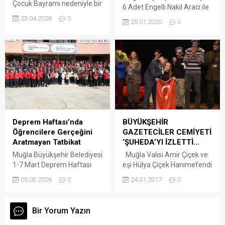
Çocuk Bayramı nedeniyle bir
6 Adet Engelli Nakil Aracı ile
mesaj yayınladı.
13 ilçede hizmet veriliyor.
23.04.2026
0
25.01.2020
0
Büyükşehir Belediyesi’nin
Engelli Nakil hizmetinden il
sınırları içerisinde ikamet
eden, en az yüzde 40 engel
oranına sahip ve toplu
taşıma araçlarını
kullanamayacak durumda
olan engelli vatandaşlar
yaralanabiliyor. Bünyesinde
bulunan 6 adet Engelli Nakil
BÜYÜKŞEHİR
Deprem Haftası’nda
Aracı ile 13 ilçede...
GAZETECİLER CEMİYETİ
Öğrencilere Gerçeğini
‘ŞUHEDA’YI İZLETTİ…
Aratmayan Tatbikat
Muğla Valisi Amir Çiçek ve
Muğla Büyükşehir Belediyesi
eşi Hülya Çiçek Hanımefendi
1-7 Mart Deprem Haftası
Gazi Mustafa Kemal Atatürk
kapsamında farkındalık
24.01.2017
0
05.03.2026
0
Kültür Merkezinde
oluşturmak amacıyla
sahnelenen “Şuheda” isimli
Menteşe ilçesinde deprem
tiyatro gösterisine katıldı.
tatbikatı gerçekleştirdi.
Bir Yorum Yazın
Muğla Büyükşehir
Tatbikat, Muğla Güzel
Gazeteciler Cemiyeti 10
Sanatlar Lisesi’nde kurum