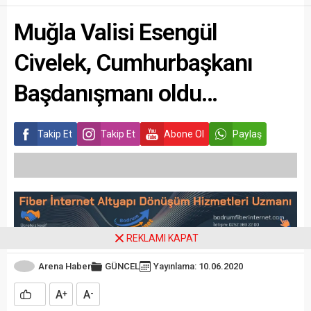
Muğla Valisi Esengül
Civelek, Cumhurbaşkanı
Başdanışmanı oldu…
Takip Et
Takip Et
Abone Ol
Paylaş
REKLAMI KAPAT
Arena Haber
GÜNCEL
Yayınlama: 10.06.2020
A
A
+
-